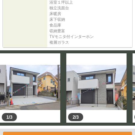
浴室１坪以上
独立洗面台
床暖房
床下収納
食品庫
収納豊富
TVモニタ付インターホン
複層ガラス
1/3
2/3