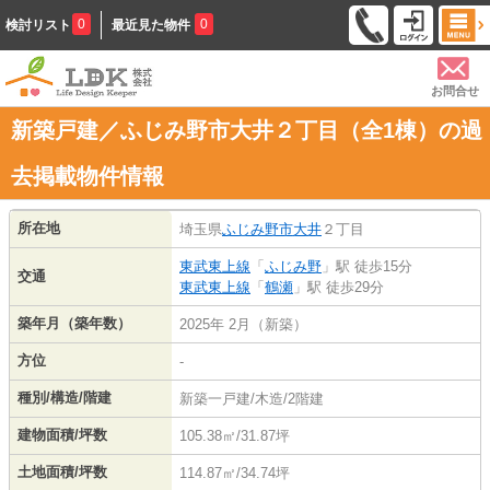
0
0
検討リスト
最近見た物件
お問合せ
新築戸建／ふじみ野市大井２丁目（全1棟）の過
去掲載物件情報
所在地
埼玉県
ふじみ野市
大井
２丁目
東武東上線
「
ふじみ野
」駅 徒歩15分
交通
東武東上線
「
鶴瀬
」駅 徒歩29分
築年月（築年数）
2025年 2月（新築）
方位
-
種別/構造/階建
新築一戸建/木造/2階建
建物面積/坪数
105.38㎡/31.87坪
土地面積/坪数
114.87㎡/34.74坪