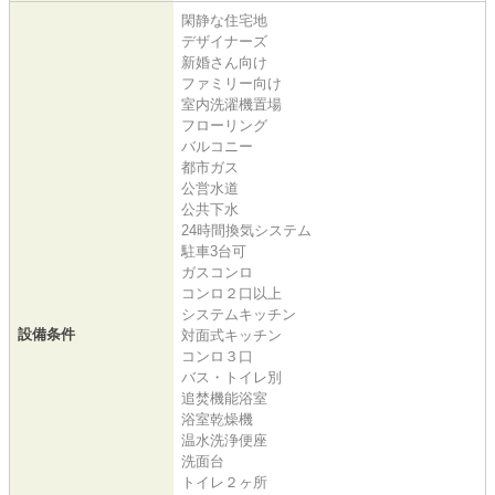
閑静な住宅地
デザイナーズ
新婚さん向け
ファミリー向け
室内洗濯機置場
フローリング
バルコニー
都市ガス
公営水道
公共下水
24時間換気システム
駐車3台可
ガスコンロ
コンロ２口以上
システムキッチン
設備条件
対面式キッチン
コンロ３口
バス・トイレ別
追焚機能浴室
浴室乾燥機
温水洗浄便座
洗面台
トイレ２ヶ所