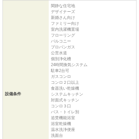
閑静な住宅地
デザイナーズ
新婚さん向け
ファミリー向け
室内洗濯機置場
フローリング
バルコニー
プロパンガス
公営水道
個別浄化槽
24時間換気システム
駐車2台可
ガスコンロ
コンロ２口以上
食器洗い乾燥機
設備条件
システムキッチン
対面式キッチン
コンロ３口
バス・トイレ別
追焚機能浴室
浴室乾燥機
温水洗浄便座
洗面台