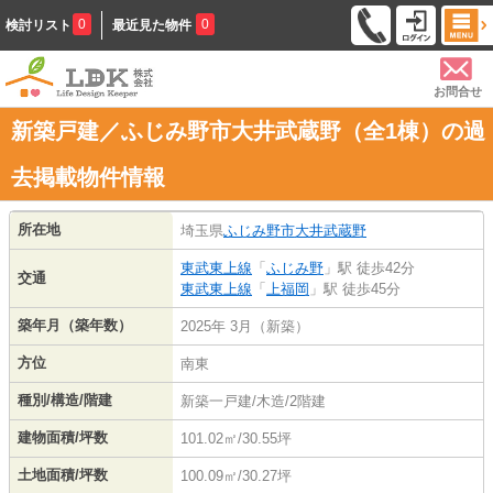
0
0
検討リスト
最近見た物件
お問合せ
新築戸建／ふじみ野市大井武蔵野（全1棟）の過
去掲載物件情報
所在地
埼玉県
ふじみ野市
大井武蔵野
東武東上線
「
ふじみ野
」駅 徒歩42分
交通
東武東上線
「
上福岡
」駅 徒歩45分
築年月（築年数）
2025年 3月（新築）
方位
南東
種別/構造/階建
新築一戸建/木造/2階建
建物面積/坪数
101.02㎡/30.55坪
土地面積/坪数
100.09㎡/30.27坪