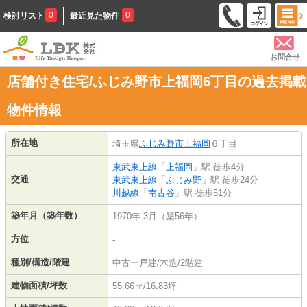
0
0
検討リスト
最近見た物件
お問合せ
店舗付き住宅/ふじみ野市上福岡6丁目の過去掲載
物件情報
所在地
埼玉県
ふじみ野市
上福岡
６丁目
東武東上線
「
上福岡
」駅 徒歩4分
交通
東武東上線
「
ふじみ野
」駅 徒歩24分
川越線
「
南古谷
」駅 徒歩51分
築年月（築年数）
1970年 3月（築56年）
方位
-
種別/構造/階建
中古一戸建/木造/2階建
建物面積/坪数
55.66㎡/16.83坪