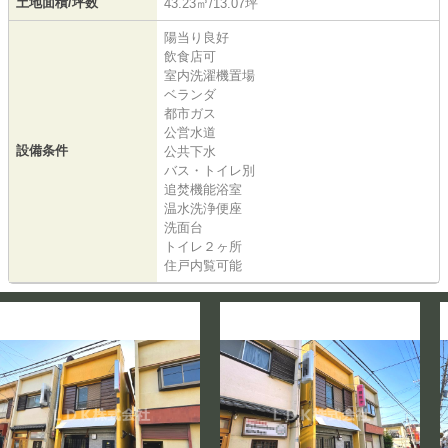
土地面積/坪数
43.23㎡/13.07坪
陽当り良好
飲食店可
室内洗濯機置場
ベランダ
都市ガス
公営水道
設備条件
公共下水
バス・トイレ別
追焚機能浴室
温水洗浄便座
洗面台
トイレ２ヶ所
住戸内覧可能