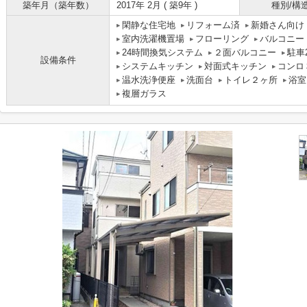
築年月（築年数）
2017年 2月 ( 築9年 )
種別/構
閑静な住宅地
リフォーム済
新婚さん向け
室内洗濯機置場
フローリング
バルコニー
24時間換気システム
２面バルコニー
駐車
設備条件
システムキッチン
対面式キッチン
コンロ
温水洗浄便座
洗面台
トイレ２ヶ所
浴室
複層ガラス