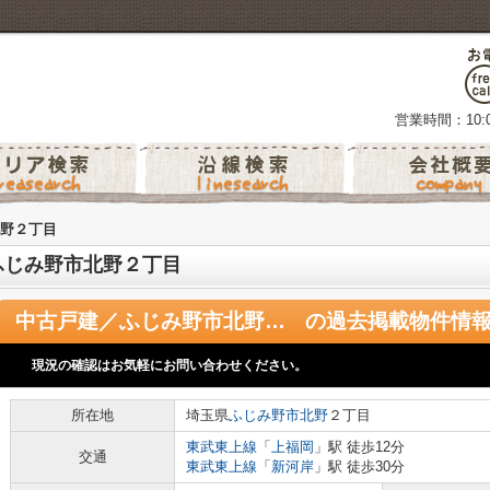
営業時間：10:0
野２丁目
ふじみ野市北野２丁目
中古戸建／ふじみ野市北野２丁目
の過去掲載物件情
現況の確認はお気軽にお問い合わせください。
所在地
埼玉県
ふじみ野市
北野
２丁目
東武東上線
「
上福岡
」駅 徒歩12分
交通
東武東上線
「
新河岸
」駅 徒歩30分