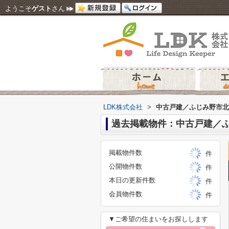
ようこそ
ゲスト
さん
LDK株式会社
>
中古戸建／ふじみ野市北
過去掲載物件：中古戸建／
掲載物件数
件
公開物件数
件
本日の更新件数
件
会員物件数
件
▼ご希望の住まいをお探しします