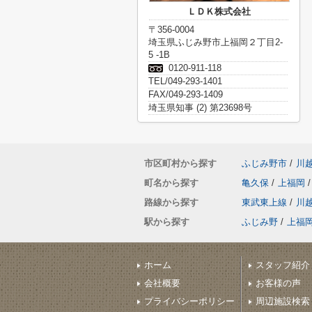
ＬＤＫ株式会社
〒356-0004
埼玉県ふじみ野市上福岡２丁目2-
5 -1B
0120-911-118
TEL/049-293-1401
FAX/049-293-1409
埼玉県知事 (2) 第23698号
市区町村から探す
ふじみ野市
/
川
町名から探す
亀久保
/
上福岡
/
路線から探す
東武東上線
/
川
駅から探す
ふじみ野
/
上福
ホーム
スタッフ紹介
会社概要
お客様の声
プライバシーポリシー
周辺施設検索