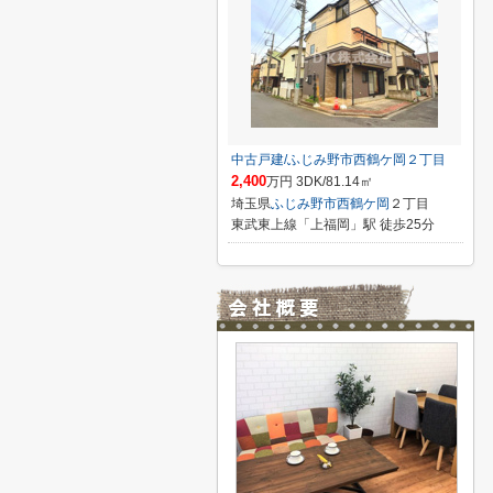
中古戸建/ふじみ野市西鶴ケ岡２丁目
2,400
万円 3DK/81.14㎡
埼玉県
ふじみ野市
西鶴ケ岡
２丁目
東武東上線「上福岡」駅 徒歩25分