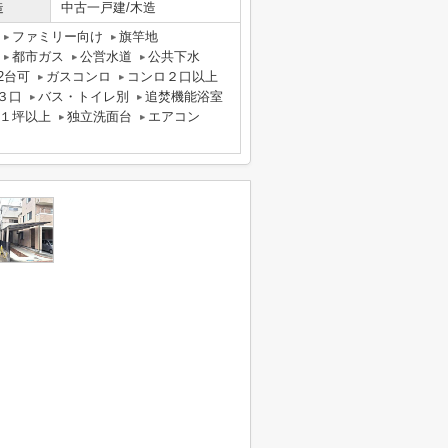
造
中古一戸建/木造
ファミリー向け
旗竿地
都市ガス
公営水道
公共下水
2台可
ガスコンロ
コンロ２口以上
３口
バス・トイレ別
追焚機能浴室
１坪以上
独立洗面台
エアコン