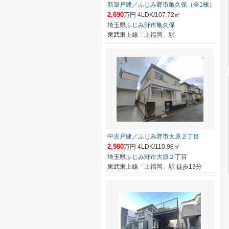
新築戸建／ふじみ野市亀久保（全1棟）
2,690
万円 4LDK/107.72㎡
埼玉県
ふじみ野市
亀久保
東武東上線「上福岡」駅
中古戸建／ふじみ野市大原２丁目
2,980
万円 4LDK/110.98㎡
埼玉県
ふじみ野市
大原
２丁目
東武東上線「上福岡」駅 徒歩13分