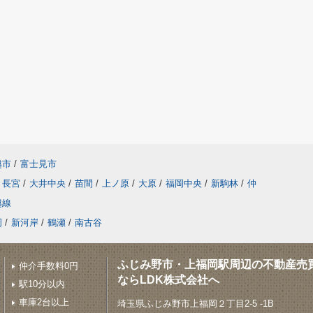
越市
/
富士見市
長宮
/
大井中央
/
苗間
/
上ノ原
/
大原
/
福岡中央
/
新駒林
/
仲
越線
岡
/
新河岸
/
鶴瀬
/
南古谷
ふじみ野市・上福岡駅周辺の不動産売
仲介手数料0円
ならLDK株式会社へ
駅10分以内
車庫2台以上
埼玉県ふじみ野市上福岡２丁目2-5 -1B