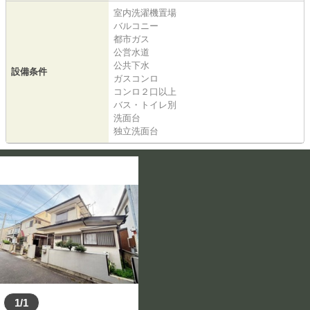
室内洗濯機置場
バルコニー
都市ガス
公営水道
公共下水
設備条件
ガスコンロ
コンロ２口以上
バス・トイレ別
洗面台
独立洗面台
1/1