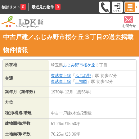
0
0
検討リスト
最近見た物件
お問合せ
中古戸建／ふじみ野市桜ケ丘３丁目の過去掲載
物件情報
所在地
埼玉県
ふじみ野市
桜ケ丘
３丁目
東武東上線
「
ふじみ野
」駅 徒歩27分
交通
東武東上線
「
上福岡
」駅 徒歩42分
築年月（築年数）
1970年 12月（築55年）
方位
-
種別/構造/階建
中古一戸建/木造/2階建
建物面積/坪数
51.26㎡/15.50坪
土地面積/坪数
76.25㎡/23.06坪