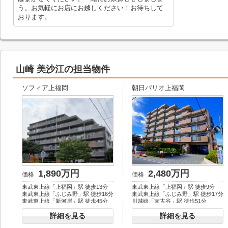
う。お気軽にお店にお越しください！お待ちして
おります。
山崎 美沙江の担当物件
ソフィア上福岡
朝日パリオ上福岡
1,890万円
2,480万円
価格
価格
東武東上線「上福岡」駅 徒歩13分
東武東上線「上福岡」駅 徒歩9分
東武東上線「ふじみ野」駅 徒歩16分
東武東上線「ふじみ野」駅 徒歩17分
東武東上線「新河岸」駅 徒歩45分
川越線「南古谷」駅 徒歩51分
詳細を見る
詳細を見る