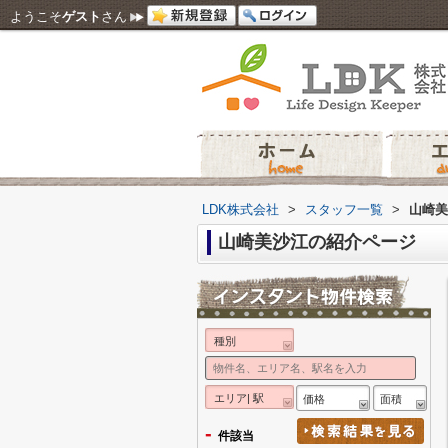
ようこそ
ゲスト
さん
LDK株式会社
>
スタッフ一覧
>
山崎美
山崎美沙江の紹介ページ
種別
エリア| 駅
価格
面積
-
件該当