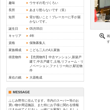
趣味
ウサギの毛づくろい
長所
あまり怒らないです（笑）
短所
背が低いこと！ブレーカーに手が届
かないです。
誕生日
05月05日
キャリア
4年
画
す
資格
保険募集人
家族構成
こども二人の4人家族
得意物件
【売買物件】中古マンション,新築戸
建て,中古戸建て,土地,リフォーム・リ
ノベーション,ファミリー向け,駅近物
件
座右の銘
大器晩成
MESSAGE
ふじみ野市に住んでます。市内のスーパー等のお
買い物や周辺施設、また特にお子様に関わる情報
はまかせてください。一緒にお家探しをしましょ