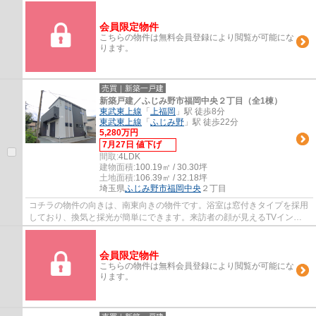
会員限定物件
こちらの物件は無料会員登録により閲覧が可能にな
ります。
売買｜新築一戸建
新築戸建／ふじみ野市福岡中央２丁目（全1棟）
東武東上線
「
上福岡
」駅 徒歩8分
東武東上線
「
ふじみ野
」駅 徒歩22分
5,280万円
7月27日 値下げ
間取:
4LDK
建物面積:
100.19㎡ / 30.30坪
土地面積:
106.39㎡ / 32.18坪
埼玉県
ふじみ野市
福岡中央
２丁目
コチラの物件の向きは、南東向きの物件です。浴室は窓付きタイプを採用
しており、換気と採光が簡単にできます。来訪者の顔が見えるTVインタ
ーホン付き。浴室乾燥機のあるお風呂場は洗...
会員限定物件
こちらの物件は無料会員登録により閲覧が可能にな
ります。