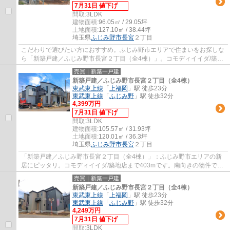
7月31日 値下げ
間取:
3LDK
建物面積:
96.05㎡ / 29.05坪
土地面積:
127.10㎡ / 38.44坪
埼玉県
ふじみ野市
長宮
２丁目
こだわりで選びたい方におすすめ。ふじみ野市エリアで住まいをお探しな
ら「新築戸建／ふじみ野市長宮２丁目（全4棟）」。コモディイイダ/築地
店まで403mです。外の明かりを存分に取り...
売買｜新築一戸建
新築戸建／ふじみ野市長宮２丁目（全4棟）
東武東上線
「
上福岡
」駅 徒歩23分
東武東上線
「
ふじみ野
」駅 徒歩32分
4,399万円
7月31日 値下げ
間取:
3LDK
建物面積:
105.57㎡ / 31.93坪
土地面積:
120.01㎡ / 36.3坪
埼玉県
ふじみ野市
長宮
２丁目
「新築戸建／ふじみ野市長宮２丁目（全4棟）」：ふじみ野市エリアの新
居にピッタリ。コモディイイダ/築地店まで403mです。南向きの物件で
す。雨の日で濡れた上着や傘もすぐに乾燥でき...
売買｜新築一戸建
新築戸建／ふじみ野市長宮２丁目（全4棟）
東武東上線
「
上福岡
」駅 徒歩23分
東武東上線
「
ふじみ野
」駅 徒歩32分
4,249万円
7月31日 値下げ
間取:
3LDK