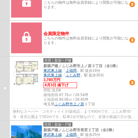
こちらの物件は無料会員登録により閲覧が可能にな
ります。
会員限定物件
こちらの物件は無料会員登録により閲覧が可能にな
ります。
売買｜新築一戸建
新築戸建／ふじみ野市上ノ原３丁目（全1棟）
東武東上線
「
上福岡
」駅 徒歩19分
東武東上線
「
ふじみ野
」駅 徒歩30分
3,780万円
8月3日 値下げ
間取:
3LDK
建物面積:
87.76㎡ / 26.54坪
土地面積:
94.06㎡ / 28.45坪
埼玉県
ふじみ野市
上ノ原
３丁目
便利なスーパー「コモディイイダ/築地店」まで490mです。ふじみ野市/
滝・長宮公園まで362mです。駐車2台可能なので、友達や親戚の方が急に
来ても置けます。移動手段に不便を感じない東...
売買｜新築一戸建
新築戸建／ふじみ野市長宮２丁目（全2棟）
東武東上線
「
上福岡
」駅 徒歩25分