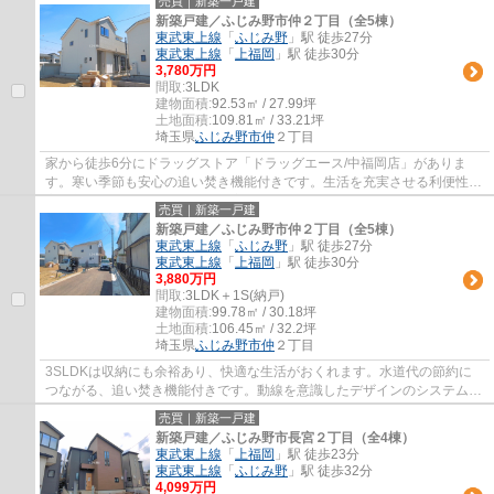
売買｜新築一戸建
新築戸建／ふじみ野市仲２丁目（全5棟）
東武東上線
「
ふじみ野
」駅 徒歩27分
東武東上線
「
上福岡
」駅 徒歩30分
3,780万円
間取:
3LDK
建物面積:
92.53㎡ / 27.99坪
土地面積:
109.81㎡ / 33.21坪
埼玉県
ふじみ野市
仲
２丁目
家から徒歩6分にドラッグストア「ドラッグエース/中福岡店」がありま
す。寒い季節も安心の追い焚き機能付きです。生活を充実させる利便性が
高い新築の戸建て物件です。浴室乾燥機のあ...
売買｜新築一戸建
新築戸建／ふじみ野市仲２丁目（全5棟）
東武東上線
「
ふじみ野
」駅 徒歩27分
東武東上線
「
上福岡
」駅 徒歩30分
3,880万円
間取:
3LDK＋1S(納戸)
建物面積:
99.78㎡ / 30.18坪
土地面積:
106.45㎡ / 32.2坪
埼玉県
ふじみ野市
仲
２丁目
3SLDKは収納にも余裕あり、快適な生活がおくれます。水道代の節約に
つながる、追い焚き機能付きです。動線を意識したデザインのシステムキ
ッチン付きで作業能率が上がります。キッチン...
売買｜新築一戸建
新築戸建／ふじみ野市長宮２丁目（全4棟）
東武東上線
「
上福岡
」駅 徒歩23分
東武東上線
「
ふじみ野
」駅 徒歩32分
4,099万円