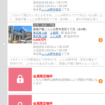
建物面積:
96.46㎡ / 29.17坪
土地面積:
120.01㎡ / 36.3坪
埼玉県
ふじみ野市
長宮
２丁目
こだわりで選びたい方におすすめ。ふじみ野市エリアで住まいをお探しな
ら「新築戸建／ふじみ野市長宮２丁目（全4棟）」。薬や日用品を買うの
に便利なドラッグエース/中福岡店まで377m...
売買｜新築一戸建
新築戸建／ふじみ野市長宮２丁目（全4棟）
東武東上線
「
上福岡
」駅 徒歩23分
東武東上線
「
ふじみ野
」駅 徒歩32分
4,449万円
間取:
3LDK
建物面積:
100.61㎡ / 30.43坪
土地面積:
120.01㎡ / 36.3坪
埼玉県
ふじみ野市
長宮
２丁目
コモディイイダ/築地店まで403mです。ふじみ野市/滝・長宮公園まで
193mです。こだわりのある方も多い、新築の戸建て物件となっておりま
す。雨の日で濡れた上着や傘もすぐに乾燥できる...
会員限定物件
こちらの物件は無料会員登録により閲覧が可能にな
ります。
会員限定物件