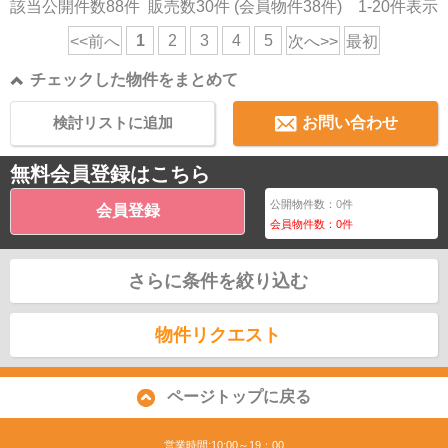
該当公開件数
88
件 販売数
30
件 (会員物件
38
件)
1-20
件表示
1
2
3
4
5
<<前へ
次へ>>
最初
チェックした物件をまとめて
検討リストに追加
お問い合わせ
無料会員登録はこちら
公開物件数：
0
件
会員登録
会員物件数：
0
件
さらに条件を絞り込む
物件リクエスト
ページトップに戻る
営業時間:10:00～19：00