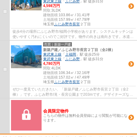
東武東上線
「
ふじみ野
」駅 徒歩31分
4,598万円
間取:
3LDK
建物面積:
103.86㎡ / 31.41坪
土地面積:
157.99㎡ / 47.79坪
埼玉県
ふじみ野市
長宮
２丁目
徒歩4分の場所にふじみ野市/福岡小学校があります。システムキッチンは
使いやすく汚れにくいのでご好評です。物件の向きは南向きです。水道代
節約につながる追い焚き機能付きです。Ｌ...
売買｜新築一戸建
新築戸建／ふじみ野市長宮２丁目（全2棟）
東武東上線
「
上福岡
」駅 徒歩25分
東武東上線
「
ふじみ野
」駅 徒歩31分
4,780万円
間取:
4LDK
建物面積:
106.34㎡ / 32.16坪
土地面積:
157.02㎡ / 47.49坪
埼玉県
ふじみ野市
長宮
２丁目
ぜひ一度見ていただきたい、「新築戸建／ふじみ野市長宮２丁目（全2
棟）」です。ふじみ野市/滝・長宮公園まで203mです。デザイナーズな
ら、これまでの暮らしを面白くすることができま...
会員限定物件
こちらの物件は無料会員登録により閲覧が可能にな
ります。