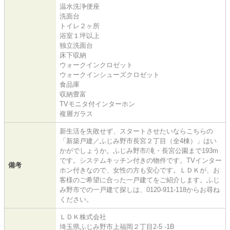
温水洗浄便座
洗面台
トイレ２ヶ所
浴室１坪以上
独立洗面台
床下収納
ウォークインクロゼット
ウォークインシューズクロゼット
食品庫
収納豊富
TVモニタ付インターホン
複層ガラス
新生活を失敗せず、スタートさせたいならこちらの
「新築戸建／ふじみ野市長宮２丁目（全4棟）」はい
かがでしょうか。ふじみ野市/滝・長宮公園まで193m
です。システムキッチン付きの物件です。TVインター
備考
ホン付きなので、女性の方も安心です。ＬＤＫが、お
客様のご希望に合った一戸建てをご紹介します。ふじ
み野市での一戸建て探しは、0120-911-118からお尋ね
ください。
ＬＤＫ株式会社
埼玉県ふじみ野市上福岡２丁目2-5 -1B