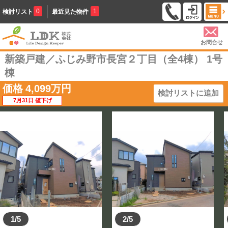
0
1
検討リスト
最近見た物件
お問合せ
新築戸建／ふじみ野市長宮２丁目（全4棟） 1号
棟
価格
4,099
万円
検討リストに追加
7月31日 値下げ
1/5
2/5