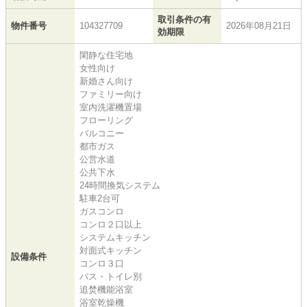
取引条件の有
物件番号
104327709
2026年08月21日
効期限
閑静な住宅地
女性向け
新婚さん向け
ファミリー向け
室内洗濯機置場
フローリング
バルコニー
都市ガス
公営水道
公共下水
24時間換気システム
駐車2台可
ガスコンロ
コンロ２口以上
システムキッチン
対面式キッチン
設備条件
コンロ３口
バス・トイレ別
追焚機能浴室
浴室乾燥機