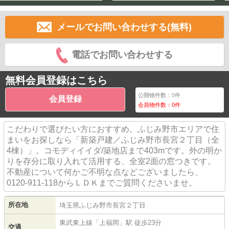
メールでお問い合わせする(無料)
電話でお問い合わせする
無料会員登録はこちら
公開物件数：
0
件
会員登録
会員物件数：
0
件
こだわりで選びたい方におすすめ。ふじみ野市エリアで住
まいをお探しなら「新築戸建／ふじみ野市長宮２丁目（全
4棟）」。コモディイイダ/築地店まで403mです。外の明か
りを存分に取り入れて活用する、全室2面の窓つきです。
不動産について何かご不明な点などございましたら、
0120-911-118からＬＤＫまでご質問くださいませ。
所在地
埼玉県
ふじみ野市
長宮
２丁目
東武東上線
「
上福岡
」駅 徒歩23分
交通