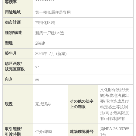
容積率
用途地域
第一種低層住居専用
都市計画
市街化区域
種別/構造
新築一戸建/木造
階建
2階建
築年月
2026年 7月 (新築)
総区画数/
-/-
販売区画数
向き
南
文化財保護法/景
観法/農地法届出
その他の法令
要/宅地造成及び
現況
完成済み
上の制限
特定盛土等規制
法/高さ最高限度
有/日影制限有
取引態様/
第HPA-26-03765-
仲介/即時
建築確認番号
引渡時期
1号