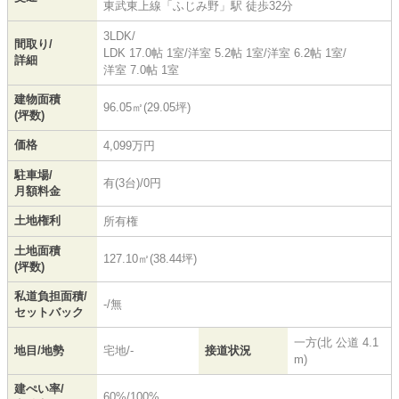
東武東上線
「
ふじみ野
」駅 徒歩32分
3LDK/
間取り/
LDK 17.0帖 1室
/
洋室 5.2帖 1室
/
洋室 6.2帖 1室
/
詳細
洋室 7.0帖 1室
建物面積
96.05㎡(29.05坪)
(坪数)
価格
4,099万円
駐車場/
有(3台)/0円
月額料金
土地権利
所有権
土地面積
127.10㎡(38.44坪)
(坪数)
私道負担面積/
-/無
セットバック
一方(北 公道 4.1
地目/地勢
宅地/-
接道状況
m)
建ぺい率/
60%/100%