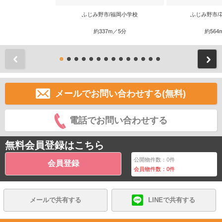
ふじみ野市/福岡小学校
ふじみ野市/
約337m／5分
約564
前
メールでお問い合わせする(無料)
電話でお問い合わせする
無料会員登録はこちら
公開物件数：
0
件
会員登録
会員物件数：
0
件
メールで共有する
LINEで共有する