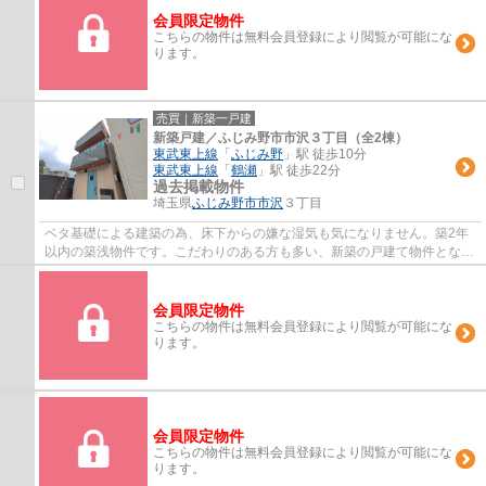
会員限定物件
こちらの物件は無料会員登録により閲覧が可能にな
ります。
売買｜新築一戸建
新築戸建／ふじみ野市市沢３丁目（全2棟）
東武東上線
「
ふじみ野
」駅 徒歩10分
東武東上線
「
鶴瀬
」駅 徒歩22分
過去掲載物件
埼玉県
ふじみ野市
市沢
３丁目
ベタ基礎による建築の為、床下からの嫌な湿気も気になりません。築2年
以内の築浅物件です。こだわりのある方も多い、新築の戸建て物件となっ
ております。駅から徒歩10分圏内に立地して...
会員限定物件
こちらの物件は無料会員登録により閲覧が可能にな
ります。
会員限定物件
こちらの物件は無料会員登録により閲覧が可能にな
ります。