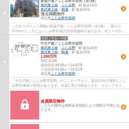
新築戸建／ふじみ野市苗間（全1棟）
東武東上線
「
ふじみ野
」駅 徒歩13分
東武東上線
「
鶴瀬
」駅 徒歩26分
過去掲載物件
埼玉県
ふじみ野市
苗間
こだわりポイント満載の新築戸建／ふじみ野市苗間（全1棟）。家から
373mのところにはふじみ野市/長沢外科胃腸科があります。今ニーズが高
まっている、地震にも強いベタ基礎の物件です...
売買｜中古一戸建
中古戸建／ふじみ野市苗間
東武東上線
「
ふじみ野
」駅 徒歩16分
東武東上線
「
鶴瀬
」駅 徒歩28分
1,280万円
間取:
2LDK
建物面積:
49.49㎡ / 14.97坪
土地面積:
54.60㎡ / 16.51坪
埼玉県
ふじみ野市
苗間
「中古戸建／ふじみ野市苗間」のここがイチオシ。徒歩22分の場所にふじ
み野市/東原小学校があります。全室に窓が2面あります。リビングダイニ
ングキッチンとサービスルームがある物件...
会員限定物件
こちらの物件は無料会員登録により閲覧が可能にな
ります。