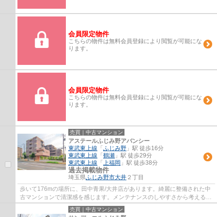
会員限定物件
こちらの物件は無料会員登録により閲覧が可能にな
ります。
会員限定物件
こちらの物件は無料会員登録により閲覧が可能にな
ります。
売買｜中古マンション
アステールふじみ野アバンシー
東武東上線
「
ふじみ野
」駅 徒歩16分
東武東上線
「
鶴瀬
」駅 徒歩29分
東武東上線
「
上福岡
」駅 徒歩38分
過去掲載物件
埼玉県
ふじみ野市
大井
２丁目
歩いて176mの場所に、田中青果/大井店があります。綺麗に整備された中
古マンションで清潔感を感じます。メンテナンスのしやすさから考えると
決して高くない外観タイル張りの物件。ふじ...
売買｜中古マンション