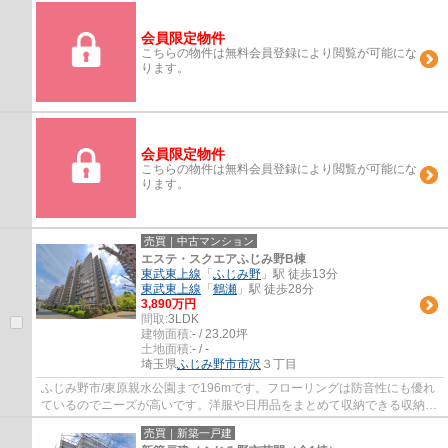
会員限定物件
こちらの物件は無料会員登録により閲覧が可能にな
ります。
会員限定物件
こちらの物件は無料会員登録により閲覧が可能にな
ります。
売買｜中古マンション
エステ・スクエアふじみ野B棟
東武東上線
「
ふじみ野
」駅 徒歩13分
東武東上線
「
鶴瀬
」駅 徒歩28分
3,890万円
間取:
3LDK
建物面積:
- / 23.20坪
土地面積:
- / -
埼玉県
ふじみ野市
市沢
３丁目
ふじみ野市/東原親水公園まで196mです。フローリングは防音性にも優れ
ているのでニーズが高いです。洋服や日用品をまとめて収納できる収納棚
がついた物件です。ニーズの高い設備である...
売買｜新築一戸建