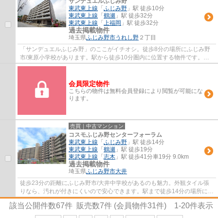
サンデュエルふじみ野
東武東上線
「
ふじみ野
」駅 徒歩10分
東武東上線
「
鶴瀬
」駅 徒歩32分
東武東上線
「
上福岡
」駅 徒歩32分
過去掲載物件
埼玉県
ふじみ野市
うれし野
２丁目
「サンデュエルふじみ野」のここがイチオシ。徒歩8分の場所にふじみ野
市/東原小学校があります。駅から徒歩10分圏内に位置する物件です。中
古でありながら、綺麗で機能的な設備のある...
会員限定物件
こちらの物件は無料会員登録により閲覧が可能にな
ります。
売買｜中古マンション
コスモふじみ野センターフォーラム
東武東上線
「
ふじみ野
」駅 徒歩14分
東武東上線
「
鶴瀬
」駅 徒歩19分
東武東上線
「
志木
」駅 徒歩41分車19分 9.0km
過去掲載物件
埼玉県
ふじみ野市
大井
徒歩23分の距離にふじみ野市/大井中学校があるのも魅力。外観タイル張
りなら、汚れが付きにくいので安心できます。駅まで徒歩14分の場所に立
地しています。エレベーター付きの物件です...
該当公開件数
67
件 販売数
7
件 (会員物件
31
件)
1-20
件表示