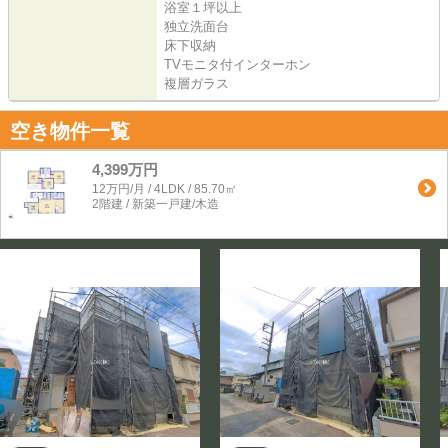
浴室１坪以上
独立洗面台
床下収納
TVモニタ付インターホン
複層ガラス
空き物件一覧
4,399万円
12万円/月 / 4LDK / 85.70㎡
2階建 / 新築一戸建/木造