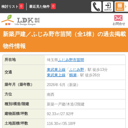
0
0
検討リスト
最近見た物件
お問合せ
新築戸建／ふじみ野市苗間（全1棟）の過去掲載
物件情報
所在地
埼玉県
ふじみ野市
苗間
東武東上線
「
ふじみ野
」駅 徒歩13分
交通
東武東上線
「
鶴瀬
」駅 徒歩26分
築年月（築年数）
2026年 6月（新築）
方位
南西
種別/構造/階建
新築一戸建/木造/2階建
建物面積/坪数
92.33㎡/27.92坪
土地面積/坪数
116.30㎡/35.18坪