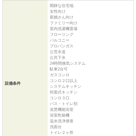
閑静な住宅地
女性向け
新婚さん向け
ファミリー向け
室内洗濯機置場
フローリング
バルコニー
プロパンガス
公営水道
公共下水
24時間換気システム
駐車2台可
ガスコンロ
コンロ２口以上
設備条件
システムキッチン
対面式キッチン
コンロ３口
バス・トイレ別
追焚機能浴室
浴室乾燥機
温水洗浄便座
洗面台
トイレ２ヶ所