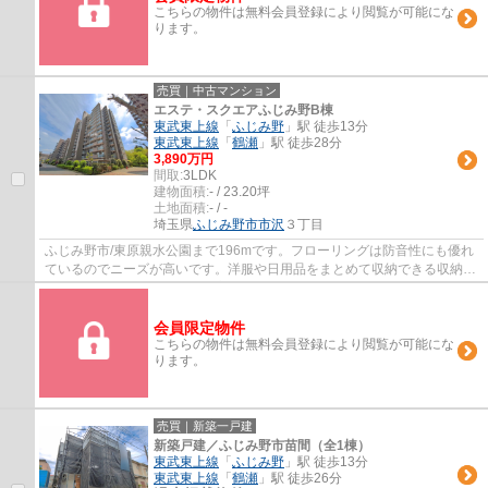
こちらの物件は無料会員登録により閲覧が可能にな
ります。
売買｜中古マンション
エステ・スクエアふじみ野B棟
東武東上線
「
ふじみ野
」駅 徒歩13分
東武東上線
「
鶴瀬
」駅 徒歩28分
3,890万円
間取:
3LDK
建物面積:
- / 23.20坪
土地面積:
- / -
埼玉県
ふじみ野市
市沢
３丁目
ふじみ野市/東原親水公園まで196mです。フローリングは防音性にも優れ
ているのでニーズが高いです。洋服や日用品をまとめて収納できる収納棚
がついた物件です。ニーズの高い設備である...
会員限定物件
こちらの物件は無料会員登録により閲覧が可能にな
ります。
売買｜新築一戸建
新築戸建／ふじみ野市苗間（全1棟）
東武東上線
「
ふじみ野
」駅 徒歩13分
東武東上線
「
鶴瀬
」駅 徒歩26分