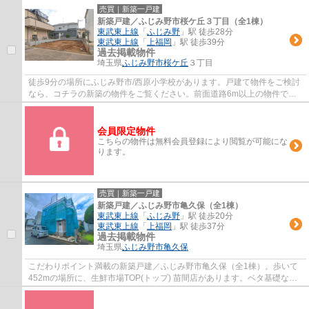
右する基礎も、ベタ基礎となっているので安...
売買｜新築一戸建
新築戸建／ふじみ野市桜ケ丘３丁目（全1棟）
東武東上線
「
ふじみ野
」駅 徒歩28分
東武東上線
「
上福岡
」駅 徒歩39分
過去掲載物件
埼玉県
ふじみ野市
桜ケ丘
３丁目
徒歩9分の場所にふじみ野市/西原小学校があります。戸建て物件をご検討
なら、コチラの新築の物件をご覧ください。前面道路6m以上の物件で
す。室内環境を左右する基礎も、ベタ基礎とな...
会員限定物件
こちらの物件は無料会員登録により閲覧が可能にな
ります。
売買｜新築一戸建
新築戸建／ふじみ野市亀久保（全1棟）
東武東上線
「
ふじみ野
」駅 徒歩20分
東武東上線
「
上福岡
」駅 徒歩37分
過去掲載物件
埼玉県
ふじみ野市
亀久保
こだわりポイント満載の新築戸建／ふじみ野市亀久保（全1棟）。歩いて
452mの場所に、生鮮市場TOP(トップ) 苗間店があります。ベタ基礎なの
で床下の湿気も気になりません。築2年以内の...