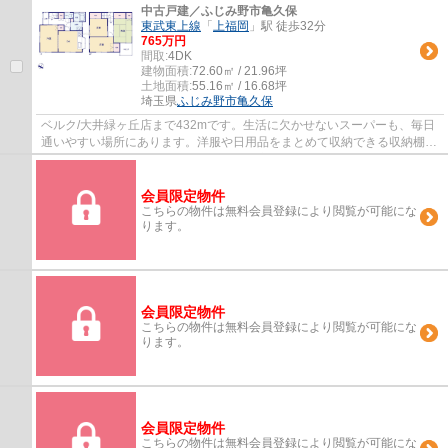
中古戸建／ふじみ野市亀久保
東武東上線
「
上福岡
」駅 徒歩32分
765万円
間取:
4DK
建物面積:
72.60㎡ / 21.96坪
土地面積:
55.16㎡ / 16.68坪
埼玉県
ふじみ野市
亀久保
ベルク/大井緑ヶ丘店まで432mです。生活に欠かせないスーパーも、毎日
通いやすい場所にあります。洋服や日用品をまとめて収納できる収納棚が
ついた物件です。アクセントとしての出窓が...
会員限定物件
こちらの物件は無料会員登録により閲覧が可能にな
ります。
会員限定物件
こちらの物件は無料会員登録により閲覧が可能にな
ります。
会員限定物件
こちらの物件は無料会員登録により閲覧が可能にな