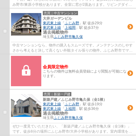
み野市/東原小学校があります。全室に窓が2面あります。リビングダイニ
ングキッチンとサービスルームがある物件...
売買｜中古マンション
大井ガーデンビル
東武東上線
「
ふじみ野
」駅 徒歩29分
東武東上線
「
上福岡
」駅 徒歩37分
過去掲載物件
埼玉県
ふじみ野市
亀久保
中古マンションなら、物件の購入もスムーズです。メンテナンスのしやす
さから考えると決して高くない外観タイル張りの物件。ふじみ野市でマイ
ホームのご購入を検討している方は、ＬＤ...
会員限定物件
こちらの物件は無料会員登録により閲覧が可能にな
ります。
売買｜新築一戸建
新築戸建／ふじみ野市亀久保（全1棟）
東武東上線
「
ふじみ野
」駅 徒歩19分
東武東上線
「
上福岡
」駅 徒歩36分
過去掲載物件
埼玉県
ふじみ野市
亀久保
ぜひ一度見ていただきたい、「新築戸建／ふじみ野市亀久保（全1棟）」
です。徒歩8分の場所にふじみ野市/大井小学校があります。室内環境を左