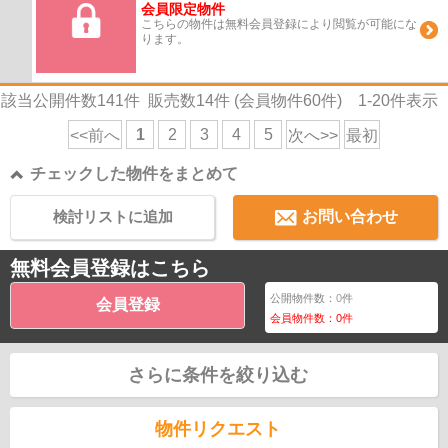
会員限定物件
こちらの物件は無料会員登録により閲覧が可能にな
ります。
該当公開件数
141
件 販売数
14
件 (会員物件
60
件)
1-20
件表示
1
2
3
4
5
<<前へ
次へ>>
最初
チェックした物件をまとめて
検討リストに追加
お問い合わせ
無料会員登録はこちら
公開物件数：
0
件
会員登録
会員物件数：
0
件
さらに条件を絞り込む
物件リクエスト