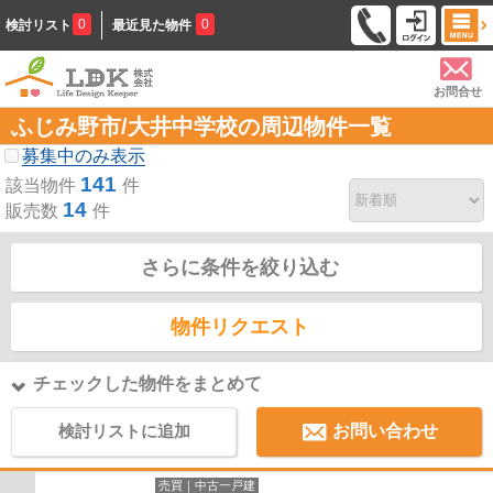
0
0
検討リスト
最近見た物件
お問合せ
ふじみ野市/大井中学校の周辺物件一覧
募集中のみ表示
141
該当物件
件
14
販売数
件
さらに条件を絞り込む
物件リクエスト
チェックした物件をまとめて
検討リストに追加
お問い合わせ
売買｜中古一戸建