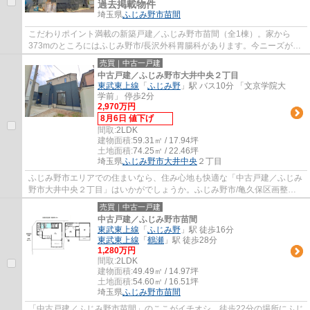
過去掲載物件
埼玉県
ふじみ野市
苗間
こだわりポイント満載の新築戸建／ふじみ野市苗間（全1棟）。家から
373mのところにはふじみ野市/長沢外科胃腸科があります。今ニーズが高
まっている、地震にも強いベタ基礎の物件です...
売買｜中古一戸建
中古戸建／ふじみ野市大井中央２丁目
東武東上線
「
ふじみ野
」駅 バス10分 「文京学院大
学前」 停歩2分
2,970万円
8月6日 値下げ
間取:
2LDK
建物面積:
59.31㎡ / 17.94坪
土地面積:
74.25㎡ / 22.46坪
埼玉県
ふじみ野市
大井中央
２丁目
ふじみ野市エリアでの住まいなら、住み心地も快適な「中古戸建／ふじみ
野市大井中央２丁目」はいかがでしょうか。ふじみ野市/亀久保区画整理
記念公園まで347mです。全居室収納はスペー...
売買｜中古一戸建
中古戸建／ふじみ野市苗間
東武東上線
「
ふじみ野
」駅 徒歩16分
東武東上線
「
鶴瀬
」駅 徒歩28分
1,280万円
間取:
2LDK
建物面積:
49.49㎡ / 14.97坪
土地面積:
54.60㎡ / 16.51坪
埼玉県
ふじみ野市
苗間
「中古戸建／ふじみ野市苗間」のここがイチオシ。徒歩22分の場所にふじ