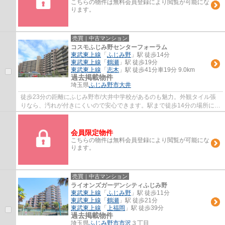
こちらの物件は無料会員登録により閲覧が可能にな
ります。
売買｜中古マンション
コスモふじみ野センターフォーラム
東武東上線
「
ふじみ野
」駅 徒歩14分
東武東上線
「
鶴瀬
」駅 徒歩19分
東武東上線
「
志木
」駅 徒歩41分車19分 9.0km
過去掲載物件
埼玉県
ふじみ野市
大井
徒歩23分の距離にふじみ野市/大井中学校があるのも魅力。外観タイル張
りなら、汚れが付きにくいので安心できます。駅まで徒歩14分の場所に立
地しています。エレベーター付きの物件です...
会員限定物件
こちらの物件は無料会員登録により閲覧が可能にな
ります。
売買｜中古マンション
ライオンズガーデンシティふじみ野
東武東上線
「
ふじみ野
」駅 徒歩11分
東武東上線
「
鶴瀬
」駅 徒歩21分
東武東上線
「
上福岡
」駅 徒歩39分
過去掲載物件
埼玉県
ふじみ野市
市沢
３丁目