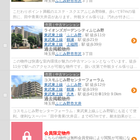
埼玉県
ふじみ野市
市沢
３丁目
こだわりポイント満載のエステ・スクエアふじみ野B棟。歩いて97mの場
所に、田中青果/大井店があります。外観タイル張りは、汚れが付きにく
いのでいつまでも綺麗です。多くの方にとって...
売買｜中古マンション
ライオンズガーデンシティふじみ野
東武東上線
「
ふじみ野
」駅 徒歩11分
東武東上線
「
鶴瀬
」駅 徒歩21分
東武東上線
「
上福岡
」駅 徒歩39分
過去掲載物件
埼玉県
ふじみ野市
市沢
３丁目
この物件は快適な室内環境が魅力の中古マンションとなっています。徒歩
11分で駅へのアクセスが可能な物件です。扱い次第で外観タイル張りは、
メンテナンスフリーとなります。エレベー...
売買｜中古マンション
コスモふじみ野センターフォーラム
東武東上線
「
ふじみ野
」駅 徒歩12分
東武東上線
「
鶴瀬
」駅 徒歩19分
東武東上線
「
志木
」駅 徒歩41分車19分 9.0km
過去掲載物件
埼玉県
ふじみ野市
大井
コスモふじみ野センターフォーラム：東武東上線ふじみ野駅にも近くて便
利。便利なスーパー「田中青果/大井店」まで457mです。耐水効果がとて
も魅力的な外観タイル張りの物件をご用意し...
会員限定物件
こちらの物件は無料会員登録により閲覧が可能にな