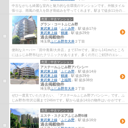
中古ながらも綺麗な室内と魅力的な住環境のマンションです。外観タイル
張りは、雨風の侵入を防ぎ骨組みを守ってくれます。駅まで徒歩11分の物
件です。エレベーター付きの物件はもはや...
売買｜中古マンション
グラン・コートふじみ野
東武東上線
「
ふじみ野
」駅 徒歩17分
東武東上線
「
鶴瀬
」駅 徒歩29分
過去掲載物件
埼玉県
ふじみ野市
大井
２丁目
便利なスーパー「田中青果/大井店」まで37mです。家から141mのところ
にはふじみ野市/はたクリニックがあります。多くの方にご好評のエレベ
ーター付き物件はこちらです。多くの方に好評...
売買｜中古マンション
アステールふじみ野アバンシー
東武東上線
「
ふじみ野
」駅 徒歩14分
東武東上線
「
鶴瀬
」駅 徒歩29分
東武東上線
「
上福岡
」駅 徒歩38分
過去掲載物件
埼玉県
ふじみ野市
大井
２丁目
ぜひ一度見ていただきたい、「アステールふじみ野アバンシー」です。ふ
じみ野市/市沢公園まで246mです。駅から徒歩14分の物件はいかがです
か。住んでいて心地の良い中古マンションで魅...
売買｜中古マンション
エステ・スクエアふじみ野B棟
東武東上線
「
ふじみ野
」駅 徒歩16分
過去掲載物件