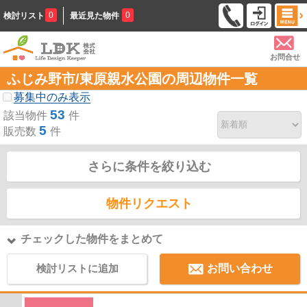
0
0
検討リスト
最近見た物件
お問合せ
ふじみ野市/東原親水公園の周辺物件一覧
募集中のみ表示
53
該当物件
件
5
販売数
件
さらに条件を絞り込む
物件リクエスト
チェックした物件をまとめて
検討リストに追加
お問い合わせ