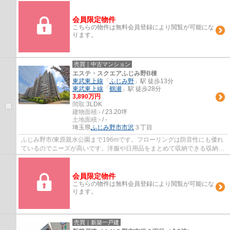
会員限定物件
こちらの物件は無料会員登録により閲覧が可能にな
ります。
売買｜中古マンション
エステ・スクエアふじみ野B棟
東武東上線
「
ふじみ野
」駅 徒歩13分
東武東上線
「
鶴瀬
」駅 徒歩28分
3,890万円
間取:
3LDK
建物面積:
- / 23.20坪
土地面積:
- / -
埼玉県
ふじみ野市
市沢
３丁目
ふじみ野市/東原親水公園まで196mです。フローリングは防音性にも優れ
ているのでニーズが高いです。洋服や日用品をまとめて収納できる収納棚
がついた物件です。ニーズの高い設備である...
会員限定物件
こちらの物件は無料会員登録により閲覧が可能にな
ります。
売買｜新築一戸建