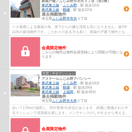
新築戸建／ふじみ野市市沢３丁目（全2棟）
東武東上線
「
ふじみ野
」駅 徒歩10分
東武東上線
「
鶴瀬
」駅 徒歩22分
過去掲載物件
埼玉県
ふじみ野市
市沢
３丁目
ベタ基礎による建築の為、床下からの嫌な湿気も気になりません。築2年
以内の築浅物件です。こだわりのある方も多い、新築の戸建て物件となっ
ております。駅から徒歩10分圏内に立地して...
会員限定物件
こちらの物件は無料会員登録により閲覧が可能にな
ります。
売買｜中古マンション
アステールふじみ野アバンシー
東武東上線
「
ふじみ野
」駅 徒歩16分
東武東上線
「
鶴瀬
」駅 徒歩29分
東武東上線
「
上福岡
」駅 徒歩38分
過去掲載物件
埼玉県
ふじみ野市
大井
２丁目
歩いて176mの場所に、田中青果/大井店があります。綺麗に整備された中
古マンションで清潔感を感じます。メンテナンスのしやすさから考えると
決して高くない外観タイル張りの物件。ふじ...
会員限定物件