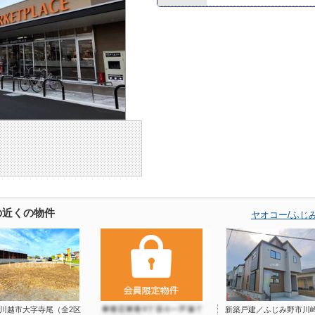
の近くの物件
ヤオコー/ふじ
/川越市大字寺尾（全2区
新築戸建／ふじみ野市川