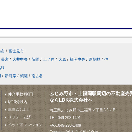
越市
/
富士見市
長宮
/
大井中央
/
苗間
/
上ノ原
/
大原
/
福岡中央
/
新駒林
/
仲
越線
岡
/
新河岸
/
鶴瀬
/
南古谷
ふじみ野市・上福岡駅周辺の不動産売
仲介手数料0円
ならLDK株式会社へ
駅10分以内
車庫2台以上
埼玉県ふじみ野市上福岡２丁目2-5 -1B
リフォーム済
TEL:049-293-1401
ペット可マンション
FAX:049-293-1409
Copyright(c) ＬＤＫ株式会社