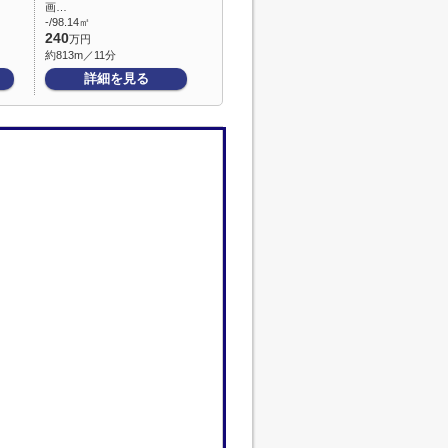
画…
-/98.14㎡
240
万円
約813m／11分
詳細を見る