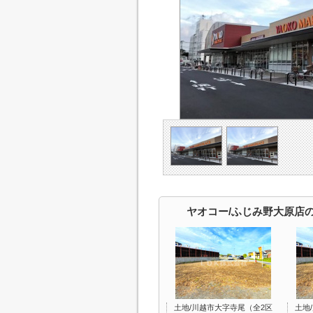
ヤオコー/ふじみ野大原店
土地/川越市大字寺尾（全2区
土地