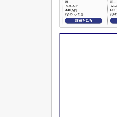
画…
画…
-/125.22㎡
-/22
340
600
万円
約813m／11分
約81
詳細を見る