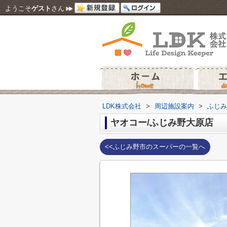
ようこそ
ゲスト
さん
LDK株式会社
>
周辺施設案内
>
ふじみ
ヤオコー/ふじみ野大原店
<<ふじみ野市のスーパーの一覧へ