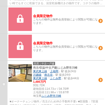
い時でもすぐに乾燥できる、浴室乾燥機付きの物件です。コチラの物件
は、新築の戸建て物件で設備も充実していま...
会員限定物件
こちらの物件は無料会員登録により閲覧が可能にな
ります。
会員限定物件
こちらの物件は無料会員登録により閲覧が可能にな
ります。
売買｜中古一戸建
売主/収益/中古戸建/ふじみ野市川崎
東武東上線
「
上福岡
」駅 徒歩24分
川越線
「
南古谷
」駅 徒歩24分
東武東上線
「
ふじみ野
」駅 徒歩44分
1,480万円
間取:
7DK
建物面積:
114.73㎡ / 34.70坪
土地面積:
111.98㎡ / 33.87坪
埼玉県
ふじみ野市
川崎
■オーナーチェンジ物件／売主のため仲介手数料不要♪ ■部屋数：7部屋