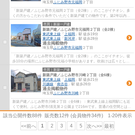
埼玉県
ふじみ野市
元福岡
２丁目
「新築戸建／ふじみ野市元福岡２丁目（全2棟）」のここがイチオシ。多
くの方からこだわり条件でいただく新築戸建ての物件です。築2年以内の
築浅物件です。前面道路6m以上は確保してい...
売買｜新築一戸建
新築戸建／ふじみ野市元福岡２丁目（全2棟）
東武東上線
「
上福岡
」駅 徒歩19分
東武東上線
「
新河岸
」駅 徒歩28分
過去掲載物件
埼玉県
ふじみ野市
元福岡
２丁目
「新築戸建／ふじみ野市元福岡２丁目（全2棟）」のここがイチオシ。徒
歩10分の場所にふじみ野市/元福小学校があります。吹抜けは広々とした
印象をあたえてくれます。多くの方から高い...
売買｜新築一戸建
新築戸建／ふじみ野市川崎２丁目（全6棟）
東武東上線
「
上福岡
」駅 徒歩21分
川越線
「
南古谷
」駅 徒歩26分
過去掲載物件
埼玉県
ふじみ野市
川崎
２丁目
新築戸建／ふじみ野市川崎２丁目（全6棟）：東武東上線上福岡駅にも近
くて便利。ふじみ野市/清見第２公園まで216mです。普通の住空間とは違
う、個性的で魅力的なデザイナーズ物件です...
該当公開件数
88
件 販売数
12
件 (会員物件
34
件)
1-20
件表示
1
2
3
4
5
<<前へ
次へ>>
最初