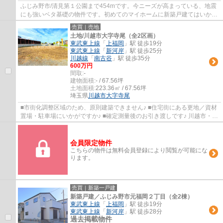
ふじみ野市/清見第１公園まで454mです。今ニーズが高まっている、地震
にも強いベタ基礎の物件です。初めてのマイホームに新築戸建てはいかが
でしょうか。ふじみ野市での不動産探しはＬ...
売買｜売地
土地/川越市大字寺尾（全2区画）
東武東上線
「
上福岡
」駅 徒歩19分
東武東上線
「
新河岸
」駅 徒歩25分
川越線
「
南古谷
」駅 徒歩35分
600万円
間取:
-
建物面積:
- / 67.56坪
土地面積:
223.36㎡ / 67.56坪
埼玉県
川越市
大字寺尾
■市街化調整区域のため、原則建築できません♪ ■住宅街にある更地／資材
置場・駐車場にいかがですか♪ ■確定測量後のお引き渡しです♪ 川越市・上
福岡駅周辺の不動産をお探しなら、ＬＤＫ...
会員限定物件
こちらの物件は無料会員登録により閲覧が可能にな
ります。
売買｜新築一戸建
新築戸建／ふじみ野市元福岡２丁目（全2棟）
東武東上線
「
上福岡
」駅 徒歩19分
東武東上線
「
新河岸
」駅 徒歩28分
過去掲載物件