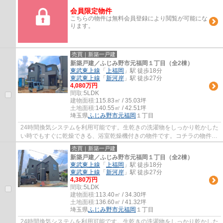
会員限定物件
こちらの物件は無料会員登録により閲覧が可能にな
ります。
売買｜新築一戸建
新築戸建／ふじみ野市元福岡１丁目（全2棟）
東武東上線
「
上福岡
」駅 徒歩18分
東武東上線
「
新河岸
」駅 徒歩27分
4,080万円
間取:
5LDK
建物面積:
115.83㎡ / 35.03坪
土地面積:
140.55㎡ / 42.51坪
埼玉県
ふじみ野市
元福岡
１丁目
24時間換気システムを利用可能です。生乾きの洗濯物をしっかり乾かした
い時でもすぐに乾燥できる、浴室乾燥機付きの物件です。コチラの物件
は、新築の戸建て物件で設備も充実していま...
売買｜新築一戸建
新築戸建／ふじみ野市元福岡１丁目（全2棟）
東武東上線
「
上福岡
」駅 徒歩18分
東武東上線
「
新河岸
」駅 徒歩27分
4,380万円
間取:
5LDK
建物面積:
113.40㎡ / 34.30坪
土地面積:
136.60㎡ / 41.32坪
埼玉県
ふじみ野市
元福岡
１丁目
24時間換気システムを利用可能です。生乾きの洗濯物をしっかり乾かした