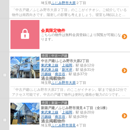
埼玉県
ふじみ野市
大原
２丁目
「中古戸建／ふじみ野市大原２丁目」のここがイチオシ。ご紹介している
物件は南西向きです。陽射しの影響も考えましょう。寝室も8帖以上と、
広々とした快適なものになっています。自然...
会員限定物件
こちらの物件は無料会員登録により閲覧が可能にな
ります。
売買｜中古一戸建
中古戸建/ふじみ野市大原2丁目
東武東上線
「
上福岡
」駅 徒歩12分
東武東上線
「
新河岸
」駅 徒歩31分
川越線
「
南古谷
」駅 徒歩37分
過去掲載物件
埼玉県
ふじみ野市
大原
２丁目
「中古戸建/ふじみ野市大原2丁目」のここがイチオシ。駅まで徒歩12分で
アクセス可能です。中古の戸建て物件は便利な価格が魅力の1つです。東
武東上線上福岡近くにある戸建て情報で、何...
売買｜新築一戸建
新築戸建／ふじみ野市清見４丁目（全1棟）
東武東上線
「
上福岡
」駅 徒歩20分
川越線
「
南古谷
」駅 徒歩28分
過去掲載物件
埼玉県
ふじみ野市
清見
４丁目