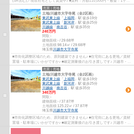
(SR含む)／現在社宅として賃貸中♪ ■賃料：月額110,000円・敷金：1ヶ月
／想定利回り：8.9％♪ ■室内リフォーム履歴あ...
売買｜売地
土地/川越市大字寺尾（全2区画）
東武東上線
「
上福岡
」駅 徒歩19分
東武東上線
「
新河岸
」駅 徒歩25分
川越線
「
南古谷
」駅 徒歩35分
240万円
間取:
-
建物面積:
- / 29.68坪
土地面積:
98.14㎡ / 29.68坪
埼玉県
川越市
大字寺尾
■市街化調整区域のため、原則建築できません♪ ■住宅街にある更地／資材
置場・駐車場にいかがですか♪ ■確定測量後のお引き渡しです♪ 川越市・上
福岡駅周辺の不動産をお探しなら、ＬＤＫ...
売買｜売地
土地/川越市大字寺尾（全2区画）
東武東上線
「
上福岡
」駅 徒歩19分
東武東上線
「
新河岸
」駅 徒歩25分
川越線
「
南古谷
」駅 徒歩35分
340万円
間取:
-
建物面積:
- / 37.87坪
土地面積:
125.22㎡ / 37.87坪
埼玉県
川越市
大字寺尾
■市街化調整区域のため、原則建築できません♪ ■住宅街にある更地／資材
置場・駐車場にいかがですか♪ ■確定測量後のお引き渡しです♪ 川越市・上
福岡駅周辺の不動産をお探しなら、ＬＤＫ...