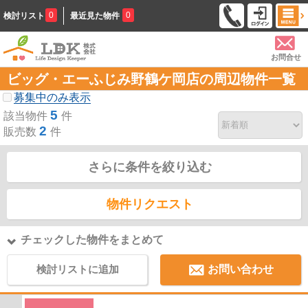
0
0
検討リスト
最近見た物件
お問合せ
ビッグ・エーふじみ野鶴ケ岡店の周辺物件一覧
募集中のみ表示
5
該当物件
件
2
販売数
件
さらに条件を絞り込む
物件リクエスト
チェックした物件をまとめて
検討リストに追加
お問い合わせ