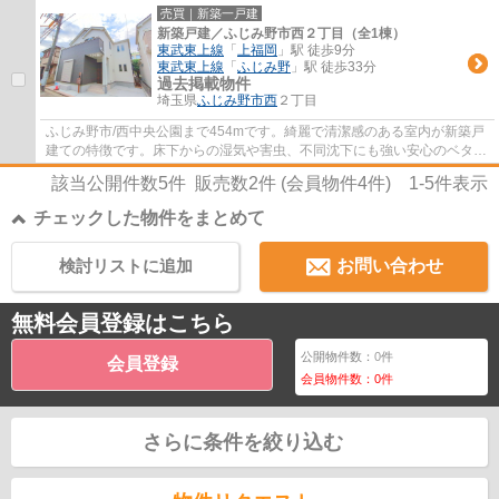
売買｜新築一戸建
新築戸建／ふじみ野市西２丁目（全1棟）
東武東上線
「
上福岡
」駅 徒歩9分
東武東上線
「
ふじみ野
」駅 徒歩33分
過去掲載物件
埼玉県
ふじみ野市
西
２丁目
ふじみ野市/西中央公園まで454mです。綺麗で清潔感のある室内が新築戸
建ての特徴です。床下からの湿気や害虫、不同沈下にも強い安心のベタ基
礎物件です。駅から徒歩9分圏内に立地して...
該当公開件数
5
件 販売数
2
件 (会員物件
4
件)
1-5
件表示
チェックした物件をまとめて
検討リストに追加
お問い合わせ
無料会員登録はこちら
公開物件数：
0
件
会員登録
会員物件数：
0
件
さらに条件を絞り込む