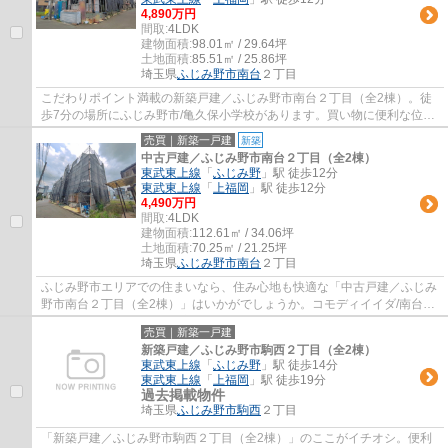
4,890万円
間取:
4LDK
建物面積:
98.01㎡ / 29.64坪
土地面積:
85.51㎡ / 25.86坪
埼玉県
ふじみ野市
南台
２丁目
こだわりポイント満載の新築戸建／ふじみ野市南台２丁目（全2棟）。徒
歩7分の場所にふじみ野市/亀久保小学校があります。買い物に便利な位置
にスーパーもあります。こちらの物件は閑静...
売買｜新築一戸建
新築
中古戸建／ふじみ野市南台２丁目（全2棟）
東武東上線
「
ふじみ野
」駅 徒歩12分
東武東上線
「
上福岡
」駅 徒歩12分
4,490万円
間取:
4LDK
建物面積:
112.61㎡ / 34.06坪
土地面積:
70.25㎡ / 21.25坪
埼玉県
ふじみ野市
南台
２丁目
ふじみ野市エリアでの住まいなら、住み心地も快適な「中古戸建／ふじみ
野市南台２丁目（全2棟）」はいかがでしょうか。コモディイイダ/南台店
まで410mです。ふじみ野市/鶴ケ舞公園まで...
売買｜新築一戸建
新築戸建／ふじみ野市駒西２丁目（全2棟）
東武東上線
「
ふじみ野
」駅 徒歩14分
東武東上線
「
上福岡
」駅 徒歩19分
過去掲載物件
埼玉県
ふじみ野市
駒西
２丁目
「新築戸建／ふじみ野市駒西２丁目（全2棟）」のここがイチオシ。便利