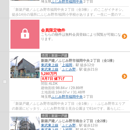
埼玉県
ふじみ野市
福岡中央
２丁目
「新築戸建／ふじみ野市福岡中央２丁目（全3棟）」のここがイチオシ。
徒歩14分の場所にふじみ野市/福岡小学校があります。一生に一度のマイ
ホーム探しは、ぜひ新築戸建てで。ベタ基礎...
会員限定物件
こちらの物件は無料会員登録により閲覧が可能にな
ります。
売買｜新築一戸建
新築戸建／ふじみ野市福岡中央２丁目（全1棟）
東武東上線
「
上福岡
」駅 徒歩12分
東武東上線
「
ふじみ野
」駅 徒歩21分
5,280万円
8月7日 値下げ
間取:
4LDK
建物面積:
98.84㎡ / 29.89坪
土地面積:
104.07㎡ / 31.48坪
埼玉県
ふじみ野市
福岡中央
２丁目
「新築戸建／ふじみ野市福岡中央２丁目（全1棟）」：ふじみ野市エリア
の新居にピッタリ。ふじみ野市/富士見台公園まで81mです。暮らしに便
利なビッグ・エー/上福岡松山店(スーパー)が...
売買｜新築一戸建
新築戸建／ふじみ野市南台２丁目（全2棟）
東武東上線
「
ふじみ野
」駅 徒歩12分
東武東上線
「
上福岡
」駅 徒歩12分