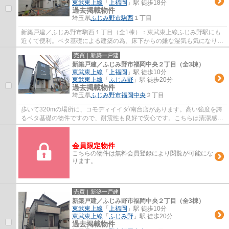
東武東上線
「
上福岡
」駅 徒歩18分
過去掲載物件
埼玉県
ふじみ野市
駒西
１丁目
新築戸建／ふじみ野市駒西１丁目（全1棟）：東武東上線ふじみ野駅にも
近くて便利。ベタ基礎による建築の為、床下からの嫌な湿気も気になりま
せん。駅まで徒歩10分の物件です。多くの方...
売買｜新築一戸建
新築戸建／ふじみ野市福岡中央２丁目（全3棟）
東武東上線
「
上福岡
」駅 徒歩10分
東武東上線
「
ふじみ野
」駅 徒歩20分
過去掲載物件
埼玉県
ふじみ野市
福岡中央
２丁目
歩いて320mの場所に、コモディイイダ/南台店があります。高い強度を誇
るベタ基礎の物件ですので、耐震性も良好で安心です。こちらは清潔感の
ある新築戸建て物件です。駅まで徒歩10分の...
会員限定物件
こちらの物件は無料会員登録により閲覧が可能にな
ります。
売買｜新築一戸建
新築戸建／ふじみ野市福岡中央２丁目（全3棟）
東武東上線
「
上福岡
」駅 徒歩10分
東武東上線
「
ふじみ野
」駅 徒歩20分
過去掲載物件