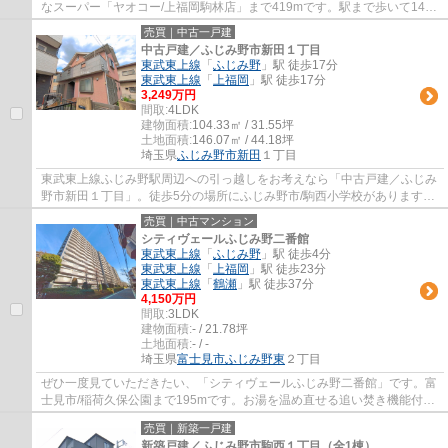
なスーパー「ヤオコー/上福岡駒林店」まで419mです。駅まで歩いて14分
ほどの物件です。築2年以内の物件ですので、...
売買｜中古一戸建
中古戸建／ふじみ野市新田１丁目
東武東上線
「
ふじみ野
」駅 徒歩17分
東武東上線
「
上福岡
」駅 徒歩17分
3,249万円
間取:
4LDK
建物面積:
104.33㎡ / 31.55坪
土地面積:
146.07㎡ / 44.18坪
埼玉県
ふじみ野市
新田
１丁目
東武東上線ふじみ野駅周辺への引っ越しをお考えなら「中古戸建／ふじみ
野市新田１丁目」。徒歩5分の場所にふじみ野市/駒西小学校があります。
大人な空間にふさわしい出窓がついていま...
売買｜中古マンション
シティヴェールふじみ野二番館
東武東上線
「
ふじみ野
」駅 徒歩4分
東武東上線
「
上福岡
」駅 徒歩23分
東武東上線
「
鶴瀬
」駅 徒歩37分
4,150万円
間取:
3LDK
建物面積:
- / 21.78坪
土地面積:
- / -
埼玉県
富士見市
ふじみ野東
２丁目
ぜひ一度見ていただきたい、「シティヴェールふじみ野二番館」です。富
士見市/稲荷久保公園まで195mです。お湯を温め直せる追い焚き機能付き
です。オートロック付き物件には部外者が無...
売買｜新築一戸建
新築戸建／ふじみ野市駒西１丁目（全1棟）