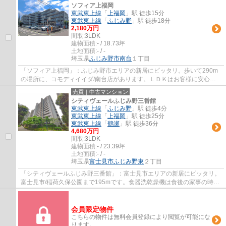
ソフィア上福岡
東武東上線
「
上福岡
」駅 徒歩15分
東武東上線
「
ふじみ野
」駅 徒歩18分
2,180万円
間取:
3LDK
建物面積:
- / 18.73坪
土地面積:
- / -
埼玉県
ふじみ野市
南台
１丁目
「ソフィア上福岡」：ふじみ野市エリアの新居にピッタリ。歩いて290m
の場所に、コモディイイダ/南台店があります。ＬＤＫはお客様に安心し
て任せてもらえるよう、全力で努めさせていた...
売買｜中古マンション
シティヴェールふじみ野三番館
東武東上線
「
ふじみ野
」駅 徒歩4分
東武東上線
「
上福岡
」駅 徒歩25分
東武東上線
「
鶴瀬
」駅 徒歩36分
4,680万円
間取:
3LDK
建物面積:
- / 23.39坪
土地面積:
- / -
埼玉県
富士見市
ふじみ野東
２丁目
「シティヴェールふじみ野三番館」：富士見市エリアの新居にピッタリ。
富士見市/稲荷久保公園まで195mです。食器洗乾燥機は食後の家事の時間
短縮に役立ちます。駅から物件まで徒歩4分...
会員限定物件
こちらの物件は無料会員登録により閲覧が可能にな
ります。