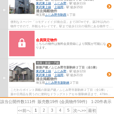
東武東上線
「
ふじみ野
」駅 徒歩11分
東武東上線
「
上福岡
」駅 徒歩15分
過去掲載物件
埼玉県
ふじみ野市
駒西
１丁目
便利なスーパー「コモディイイダ/南台店」まで287mです。築2年以内の
物件ですので、外観もキレイです。駅まで徒歩11分の場所にある物件で
す。室内環境まで左右する基礎は、強靭なベタ...
会員限定物件
こちらの物件は無料会員登録により閲覧が可能にな
ります。
売買｜新築一戸建
新築戸建／ふじみ野市新駒林２丁目（全1棟）
東武東上線
「
ふじみ野
」駅 徒歩12分
東武東上線
「
上福岡
」駅 徒歩21分
過去掲載物件
埼玉県
ふじみ野市
新駒林
２丁目
こだわりポイント満載の新築戸建／ふじみ野市新駒林２丁目（全1棟）。
薬や日用品を買うのに便利なドラッグストアセキ/新駒林店まで、479mで
す。コチラの物件は、新築の戸建て物件で設...
該当公開件数
111
件 販売数
19
件 (会員物件
59
件)
1-20
件表示
1
2
3
4
5
<<前へ
次へ>>
最初