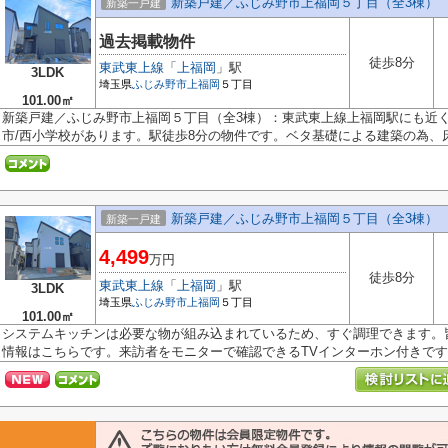
新築戸建／ふじみ野市上福岡５丁目（全3棟）
新築一戸建
過去掲載物件
徒歩8分
東武東上線
「
上福岡
」駅
3LDK
埼玉県
ふじみ野市
上福岡
５丁目
101.00㎡
新築戸建／ふじみ野市上福岡５丁目（全3棟）：東武東上線上福岡駅にも近
市/西小学校があります。駅徒歩8分の物件です。ベタ基礎による建築の為、床.
新築戸建／ふじみ野市上福岡５丁目（全3棟）
新築一戸建
4,499
万円
徒歩8分
東武東上線
「
上福岡
」駅
3LDK
埼玉県
ふじみ野市
上福岡
５丁目
101.00㎡
システムキッチンは必要な物が組み込まれているため、すぐ調理できます。皆
情報はこちらです。来訪者をモニターで確認できるTVインターホン付きです。