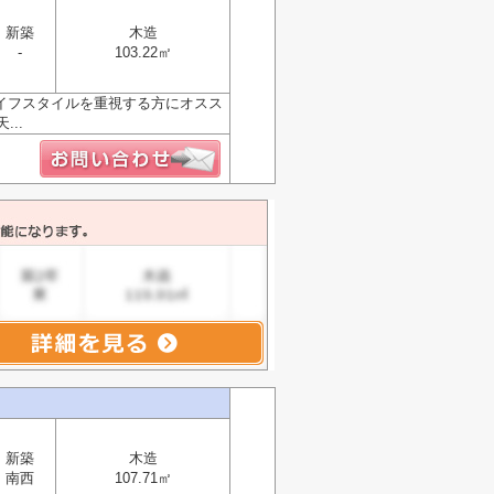
新築
木造
-
103.22㎡
イフスタイルを重視する方にオスス
..
新築
木造
南西
107.71㎡