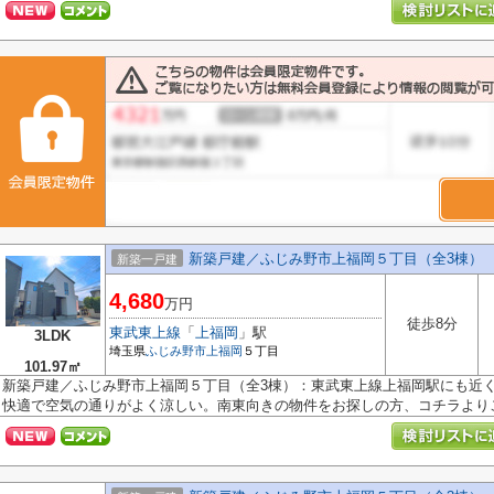
新築戸建／ふじみ野市上福岡５丁目（全3棟）
新築一戸建
4,680
万円
徒歩8分
東武東上線
「
上福岡
」駅
3LDK
埼玉県
ふじみ野市
上福岡
５丁目
101.97㎡
新築戸建／ふじみ野市上福岡５丁目（全3棟）：東武東上線上福岡駅にも近
快適で空気の通りがよく涼しい。南東向きの物件をお探しの方、コチラよりご覧