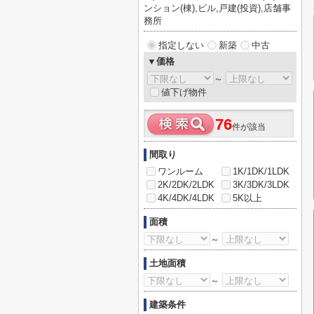
ンション(棟),ビル,戸建(投資),店舗事
務所
指定しない
新築
中古
▼価格
～
値下げ物件
76
件が該当
間取り
ワンルーム
1K/1DK/1LDK
2K/2DK/2LDK
3K/3DK/3LDK
4K/4DK/4LDK
5K以上
面積
～
土地面積
～
建築条件