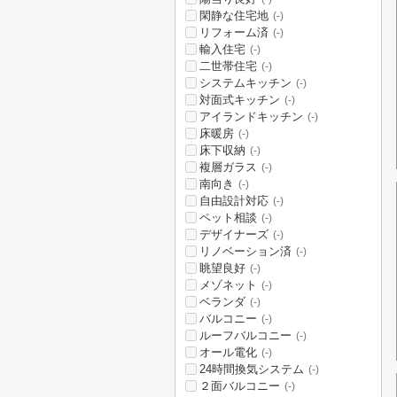
閑静な住宅地
(-)
リフォーム済
(-)
輸入住宅
(-)
二世帯住宅
(-)
システムキッチン
(-)
対面式キッチン
(-)
アイランドキッチン
(-)
床暖房
(-)
床下収納
(-)
複層ガラス
(-)
南向き
(-)
自由設計対応
(-)
ペット相談
(-)
デザイナーズ
(-)
リノベーション済
(-)
眺望良好
(-)
メゾネット
(-)
ベランダ
(-)
バルコニー
(-)
ルーフバルコニー
(-)
オール電化
(-)
24時間換気システム
(-)
２面バルコニー
(-)