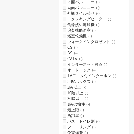
３面バルコニー
(-)
両面バルコニー
(-)
外観タイル張り
(-)
IHクッキングヒーター
(-)
食器洗い乾燥機
(-)
追焚機能浴室
(-)
浴室乾燥機
(-)
ウォークインクロゼット
(-)
CS
(-)
BS
(-)
CATV
(-)
インターネット対応
(-)
オートロック
(-)
TVモニタ付インターホン
(-)
宅配ボックス
(-)
2階以上
(-)
10階以上
(-)
20階以上
(-)
1階の物件
(-)
最上階
(-)
角部屋
(-)
バス・トイレ別
(-)
フローリング
(-)
免震構造
(-)