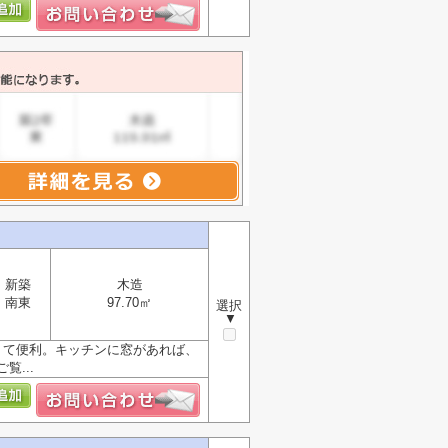
新築
木造
南東
97.70㎡
選択
▼
くて便利。キッチンに窓があれば、
...