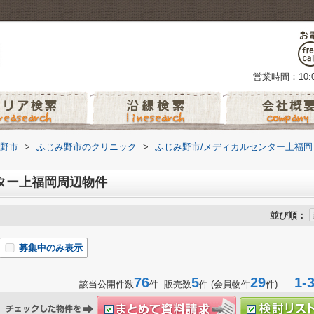
営業時間：10:0
野市
>
ふじみ野市のクリニック
>
ふじみ野市/メディカルセンター上福岡
ター上福岡周辺物件
並び順：
募集中のみ表示
76
5
29
1-3
該当公開件数
件 販売数
件 (会員物件
件)