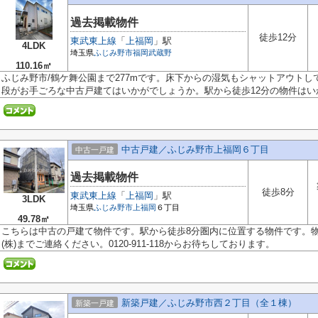
過去掲載物件
徒歩12分
東武東上線
「
上福岡
」駅
4LDK
埼玉県
ふじみ野市
福岡武蔵野
110.16㎡
ふじみ野市/鶴ケ舞公園まで277mです。床下からの湿気もシャットアウト
段がお手ごろな中古戸建てはいかがでしょうか。駅から徒歩12分の物件はいかが
中古戸建／ふじみ野市上福岡６丁目
中古一戸建
過去掲載物件
徒歩8分
東武東上線
「
上福岡
」駅
3LDK
埼玉県
ふじみ野市
上福岡
６丁目
49.78㎡
こちらは中古の戸建て物件です。駅から徒歩8分圏内に位置する物件です。
(株)までご連絡ください。0120-911-118からお待ちしております。
新築戸建／ふじみ野市西２丁目（全１棟）
新築一戸建