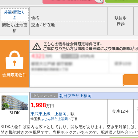
外観
/
間取り
図
価格
駅徒歩
停歩
交通 / 所在地
間取り/土地面
積
朝日プラザ上福岡
中古マンション
1,998
万円
徒歩12分
3LDK
東武東上線
「
上福岡
」駅
埼玉県
ふじみ野市
上福岡
５丁目
-
3LDKの物件は室内も広々としており、開放感があります。空き巣対策には
焚き機能付きのお風呂です。専用ボックスがあるので、配達員と顔を合わせずに