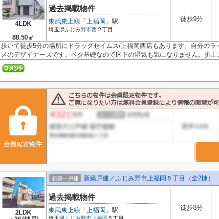
過去掲載物件
徒歩9分
東武東上線
「
上福岡
」駅
4LDK
埼玉県
ふじみ野市
西
２丁目
88.50㎡
歩いて徒歩5分の場所にドラッグセイムス/上福岡西店もあります。自分のラ
メのデザイナーズです。ベタ基礎なので床下の湿気も気になりません。折上天.
新築戸建／ふじみ野市上福岡５丁目（全2棟）
新築一戸建
過去掲載物件
徒歩8分
東武東上線
「
上福岡
」駅
2LDK
埼玉県
ふじみ野市
上福岡
５丁目