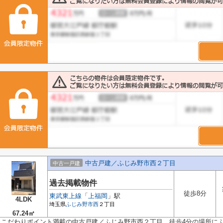
中古戸建／ふじみ野市西２丁目
中古一戸建
過去掲載物件
徒歩8分
東武東上線
「
上福岡
」駅
4LDK
埼玉県
ふじみ野市
西
２丁目
67.24㎡
こだわりポイント満載の中古戸建／ふじみ野市西２丁目。徒歩4分の場所にふ