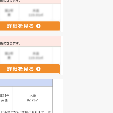
築11年
木造
南西
92.73㎡
じみ野市/西小学校があります。徒