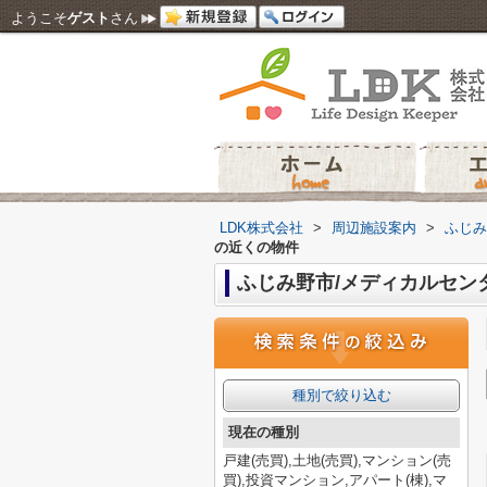
ようこそ
ゲスト
さん
LDK株式会社
>
周辺施設案内
>
ふじみ
の近くの物件
ふじみ野市/メディカルセン
種別で絞り込む
現在の種別
戸建(売買),土地(売買),マンション(売
買),投資マンション,アパート(棟),マ