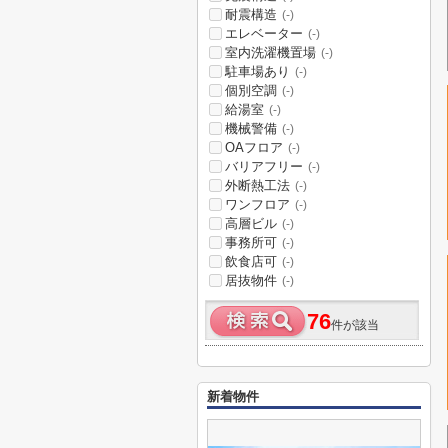
耐震構造
(-)
エレベーター
(-)
室内洗濯機置場
(-)
駐車場あり
(-)
個別空調
(-)
給湯室
(-)
機械警備
(-)
OAフロア
(-)
バリアフリー
(-)
外断熱工法
(-)
ワンフロア
(-)
高層ビル
(-)
事務所可
(-)
飲食店可
(-)
居抜物件
(-)
76
件が該当
新着物件