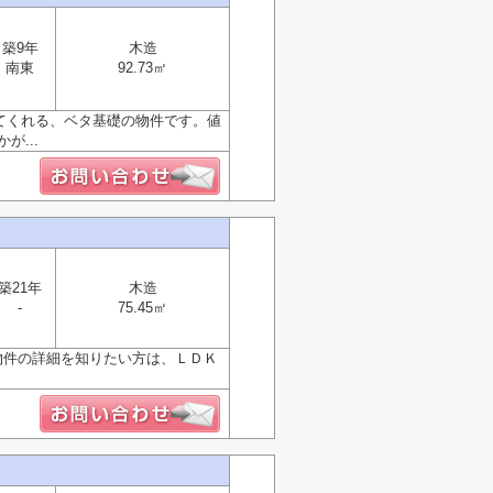
築9年
木造
南東
92.73㎡
してくれる、ベタ基礎の物件です。値
...
築21年
木造
-
75.45㎡
物件の詳細を知りたい方は、ＬＤＫ