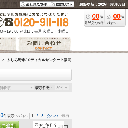
最終更新：2026年08月08日
00
00
件
件
最近見た物件
検討リスト
0～19：00
定休日：毎週 火曜日・水曜日
>
ふじみ野市/メディカルセンター上福岡
表示件数：
0
件表示
<<前へ
1
2
3
次へ>>
最初
表示中物件を