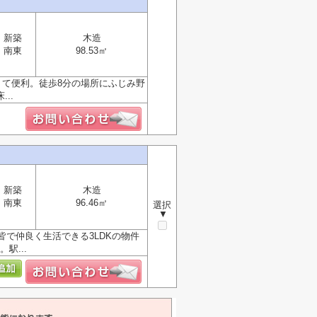
新築
木造
南東
98.53㎡
くて便利。徒歩8分の場所にふじみ野
..
新築
木造
南東
96.46㎡
選択
▼
で仲良く生活できる3LDKの物件
駅...