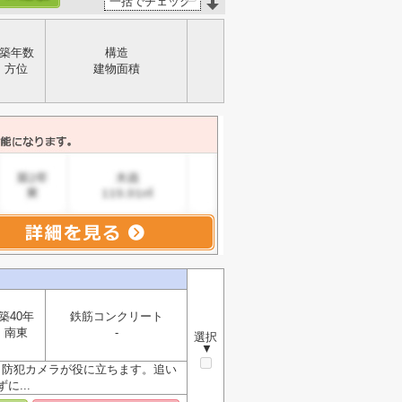
一括でチェック
築年数
構造
方位
建物面積
築40年
鉄筋コンクリート
南東
-
選択
▼
、防犯カメラが役に立ちます。追い
...