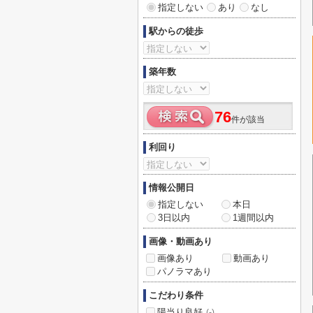
指定しない
あり
なし
駅からの徒歩
築年数
76
件が該当
利回り
情報公開日
指定しない
本日
3日以内
1週間以内
画像・動画あり
画像あり
動画あり
パノラマあり
こだわり条件
陽当り良好
(-)