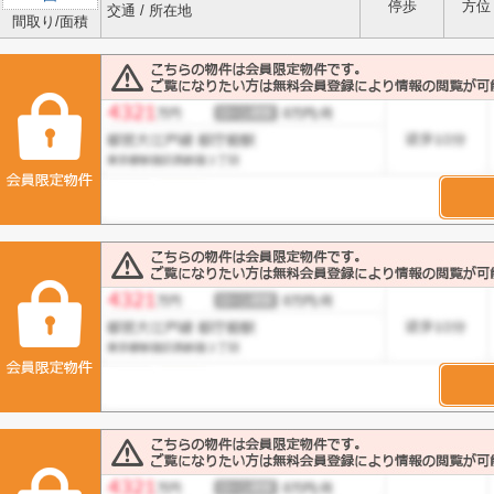
停歩
方位
交通 / 所在地
間取り/面積