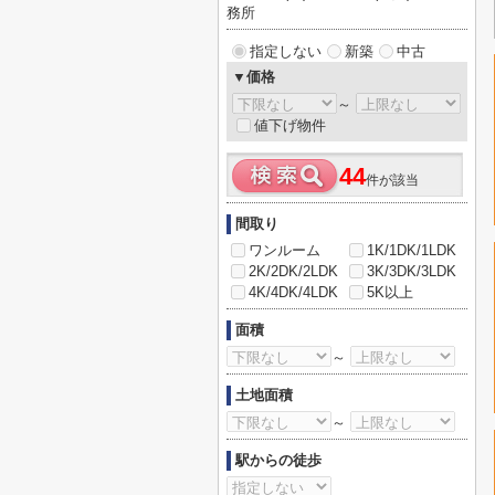
務所
指定しない
新築
中古
▼価格
～
値下げ物件
44
件が該当
間取り
ワンルーム
1K/1DK/1LDK
2K/2DK/2LDK
3K/3DK/3LDK
4K/4DK/4LDK
5K以上
面積
～
土地面積
～
駅からの徒歩