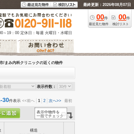
最終更新：2026年08月07日
00
00
件
件
最近見た物件
検討リスト
0～19：00
定休日：毎週 火曜日・水曜日
市/まみ内科クリニックの近くの物件
表示件数：
30
件表示
<<前へ
1
2
次へ>>
最初
表示中物件を
一括でチェック
数
構造