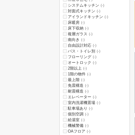
システムキッチン
(-)
対面式キッチン
(-)
アイランドキッチン
(-)
床暖房
(-)
床下収納
(-)
複層ガラス
(-)
南向き
(-)
自由設計対応
(-)
バス・トイレ別
(-)
フローリング
(-)
オートロック
(-)
2階以上
(-)
1階の物件
(-)
最上階
(-)
免震構造
(-)
耐震構造
(-)
エレベーター
(-)
室内洗濯機置場
(-)
駐車場あり
(-)
個別空調
(-)
給湯室
(-)
機械警備
(-)
OAフロア
(-)