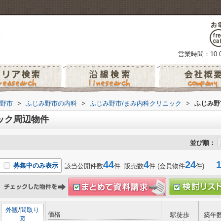
営業時間：10:0
野市
>
ふじみ野市の内科
>
ふじみ野市/まみ内科クリニック
>
ふじみ野
ック周辺物件
並び順：
44
4
24
1-
募集中のみ表示
該当公開件数
件 販売数
件 (会員物件
件)
外観
/
間取り
価格
駅徒歩
築年
図