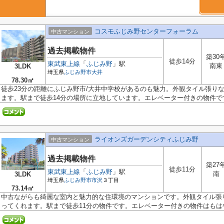
コスモふじみ野センターフォーラム
中古マンション
過去掲載物件
築30
徒歩14分
東武東上線
「
ふじみ野
」駅
南東
3LDK
埼玉県
ふじみ野市
大井
78.30㎡
徒歩23分の距離にふじみ野市/大井中学校があるのも魅力。外観タイル張り
ます。駅まで徒歩14分の場所に立地しています。エレベーター付きの物件です.
ライオンズガーデンシティふじみ野
中古マンション
過去掲載物件
築27
徒歩11分
東武東上線
「
ふじみ野
」駅
南
3LDK
埼玉県
ふじみ野市
市沢
３丁目
73.14㎡
中古ながらも綺麗な室内と魅力的な住環境のマンションです。外観タイル張
ってくれます。駅まで徒歩11分の物件です。エレベーター付きの物件はもはや.