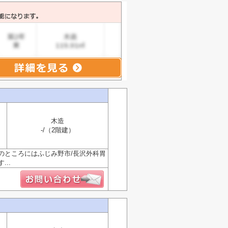
木造
-/（2階建）
のところにはふじみ野市/長沢外科胃
..