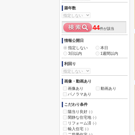
築年数
44
件が該当
情報公開日
指定しない
本日
3日以内
1週間以内
利回り
画像・動画あり
画像あり
動画あり
パノラマあり
こだわり条件
陽当り良好
(-)
閑静な住宅地
(-)
リフォーム済
(-)
輸入住宅
(-)
二世帯住宅
(-)