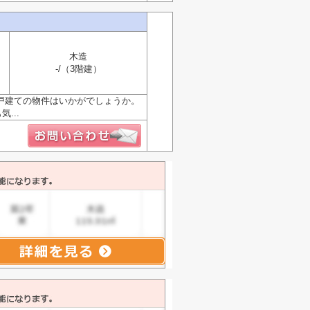
木造
-/（3階建）
戸建ての物件はいかがでしょうか。
...