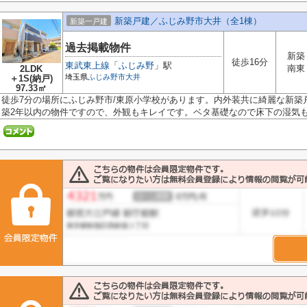
新築戸建／ふじみ野市大井（全1棟）
新築一戸建
過去掲載物件
新築
徒歩16分
東武東上線
「
ふじみ野
」駅
南東
2LDK
埼玉県
ふじみ野市
大井
＋1S(納戸)
97.33㎡
徒歩7分の場所にふじみ野市/東原小学校があります。内外装共に綺麗な新築
築2年以内の物件ですので、外観もキレイです。ベタ基礎なので床下の湿気も気