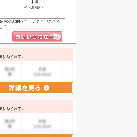
木造
-/（3階建）
内の築浅物件です。こだわりのある
...