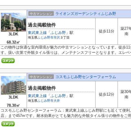
ライオンズガーデンシティふじみ野
中古マンション
過去掲載物件
築27
徒歩11分
東武東上線
「
ふじみ野
」駅
南
3LDK
埼玉県
ふじみ野市
市沢
３丁目
68.32㎡
この物件は快適な室内環境が魅力の中古マンションとなっています。徒歩1
す。扱い次第で外観タイル張りは、メンテナンスフリーとなります。エレベー.
コスモふじみ野センターフォーラム
中古マンション
過去掲載物件
築30
徒歩12分
東武東上線
「
ふじみ野
」駅
南
3LDK
埼玉県
ふじみ野市
大井
78.30㎡
コスモふじみ野センターフォーラム：東武東上線ふじみ野駅にも近くて便利
店」まで457mです。耐水効果がとても魅力的な外観タイル張りの物件をご用意