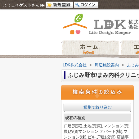
ようこそ
ゲスト
さん
LDK株式会社
>
周辺施設案内
>
ふじみ
ふじみ野市/まみ内科クリニ
種別で絞り込む
現在の種別
戸建(売買),土地(売買),マンション(売
買),投資マンション,アパート(棟),マ
ンション(棟),ビル,戸建(投資),店舗事