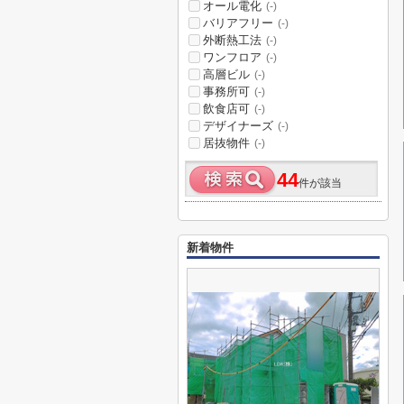
オール電化
(-)
バリアフリー
(-)
外断熱工法
(-)
ワンフロア
(-)
高層ビル
(-)
事務所可
(-)
飲食店可
(-)
デザイナーズ
(-)
居抜物件
(-)
44
件が該当
新着物件