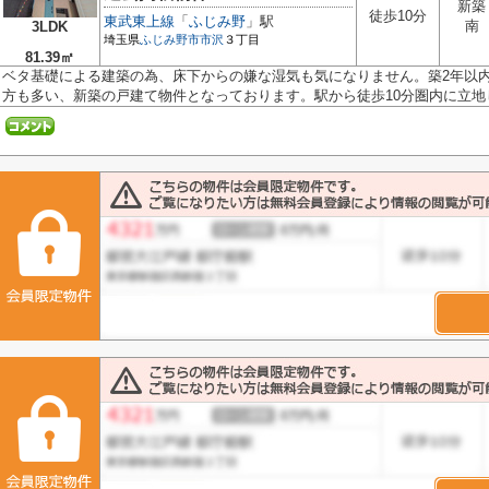
新築
徒歩10分
東武東上線
「
ふじみ野
」駅
南
3LDK
埼玉県
ふじみ野市
市沢
３丁目
81.39㎡
ベタ基礎による建築の為、床下からの嫌な湿気も気になりません。築2年以
方も多い、新築の戸建て物件となっております。駅から徒歩10分圏内に立地して