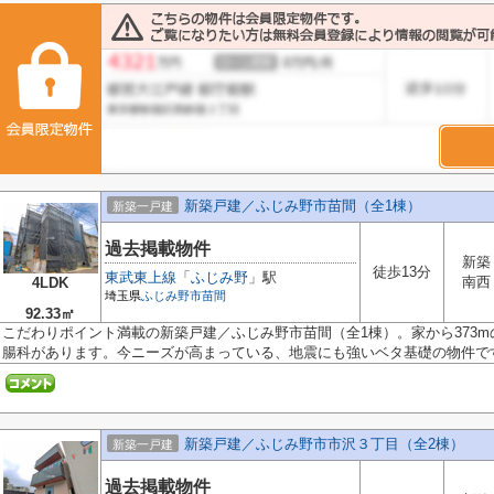
新築戸建／ふじみ野市苗間（全1棟）
新築一戸建
過去掲載物件
新築
徒歩13分
東武東上線
「
ふじみ野
」駅
南西
4LDK
埼玉県
ふじみ野市
苗間
92.33㎡
こだわりポイント満載の新築戸建／ふじみ野市苗間（全1棟）。家から373m
腸科があります。今ニーズが高まっている、地震にも強いベタ基礎の物件です.
新築戸建／ふじみ野市市沢３丁目（全2棟）
新築一戸建
過去掲載物件