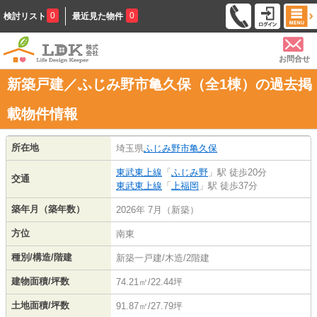
0
0
検討リスト
最近見た物件
お問合せ
新築戸建／ふじみ野市亀久保（全1棟）の過去掲
載物件情報
所在地
埼玉県
ふじみ野市
亀久保
東武東上線
「
ふじみ野
」駅 徒歩20分
交通
東武東上線
「
上福岡
」駅 徒歩37分
築年月（築年数）
2026年 7月（新築）
方位
南東
種別/構造/階建
新築一戸建/木造/2階建
建物面積/坪数
74.21㎡/22.44坪
土地面積/坪数
91.87㎡/27.79坪