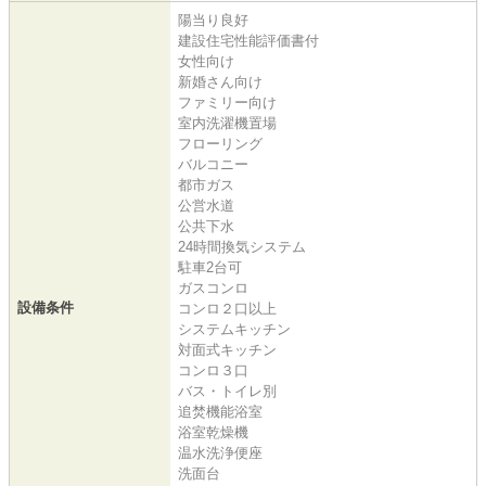
陽当り良好
建設住宅性能評価書付
女性向け
新婚さん向け
ファミリー向け
室内洗濯機置場
フローリング
バルコニー
都市ガス
公営水道
公共下水
24時間換気システム
駐車2台可
ガスコンロ
設備条件
コンロ２口以上
システムキッチン
対面式キッチン
コンロ３口
バス・トイレ別
追焚機能浴室
浴室乾燥機
温水洗浄便座
洗面台