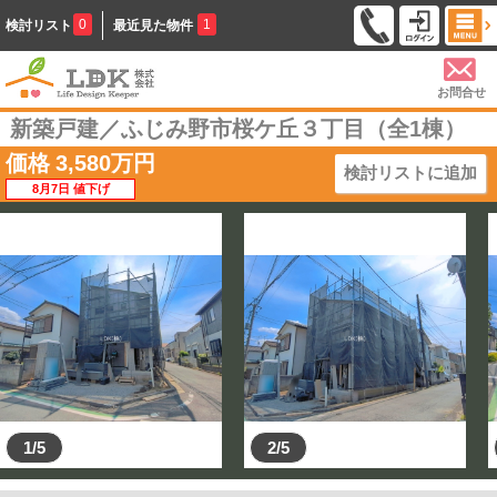
0
1
検討リスト
最近見た物件
お問合せ
新築戸建／ふじみ野市桜ケ丘３丁目（全1棟）
価格
3,580
万円
検討リストに追加
8月7日 値下げ
1/5
2/5