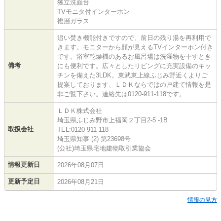
独立洗面台
TVモニタ付インターホン
複層ガラス
追い焚き機能付きですので、前日の残り湯を再利用で
きます。モニターから顔が見えるTVインターホン付き
です。浴室乾燥機のあるお風呂場は洗濯物を干すとき
備考
にも便利です。広々としたリビングに充実設備のキッ
チンを備えた3LDK。東武東上線ふじみ野近くよりご
提案しております、ＬＤＫならではの戸建て情報を是
非ご覧下さい。連絡先は0120-911-118です。
ＬＤＫ株式会社
埼玉県ふじみ野市上福岡２丁目2-5 -1B
取扱会社
TEL:0120-911-118
埼玉県知事 (2) 第23698号
(公社)埼玉県宅地建物取引業協会
情報更新日
2026年08月07日
更新予定日
2026年08月21日
情報の見方