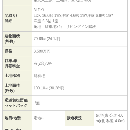
東武東上線
「
上福岡
」駅 徒歩40分
3LDK/
間取り/
LDK 16.0帖 1室
/
洋室 4.6帖 1室
/
洋室 6.8帖 1室
/
詳細
洋室 5.5帖 1室
角地 駐車場2台 リビングイン階段
建物面積
79.69㎡(24.1坪)
(坪数)
価格
3,580万円
駐車場/
有(2台)/0円
月額料金
土地権利
所有権
土地面積
100.10㎡(30.28坪)
(坪数)
私道負担面積/
-/無
セットバック
角地(東 公道 4.0
地目/地勢
宅地/-
接道状況
m)(北 私道 4.0m)