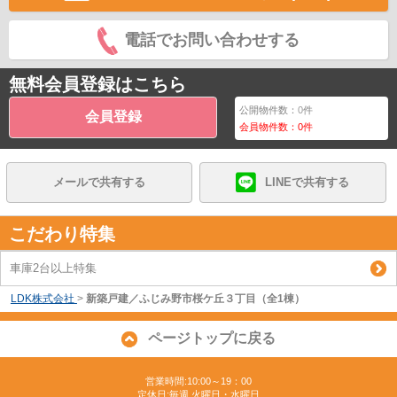
電話でお問い合わせする
無料会員登録はこちら
公開物件数：
0
件
会員登録
会員物件数：
0
件
メールで共有する
LINEで共有する
こだわり特集
車庫2台以上特集
LDK株式会社
>
新築戸建／ふじみ野市桜ケ丘３丁目（全1棟）
ページトップに戻る
営業時間:10:00～19：00
定休日:毎週 火曜日・水曜日