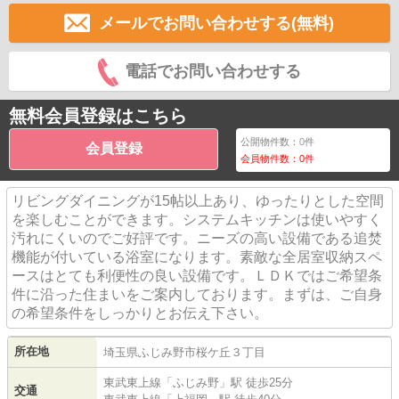
メールでお問い合わせする(無料)
電話でお問い合わせする
無料会員登録はこちら
公開物件数：
0
件
会員登録
会員物件数：
0
件
リビングダイニングが15帖以上あり、ゆったりとした空間
を楽しむことができます。システムキッチンは使いやすく
汚れにくいのでご好評です。ニーズの高い設備である追焚
機能が付いている浴室になります。素敵な全居室収納スペ
ースはとても利便性の良い設備です。ＬＤＫではご希望条
件に沿った住まいをご案内しております。まずは、ご自身
の希望条件をしっかりとお伝え下さい。
所在地
埼玉県
ふじみ野市
桜ケ丘
３丁目
東武東上線
「
ふじみ野
」駅 徒歩25分
交通