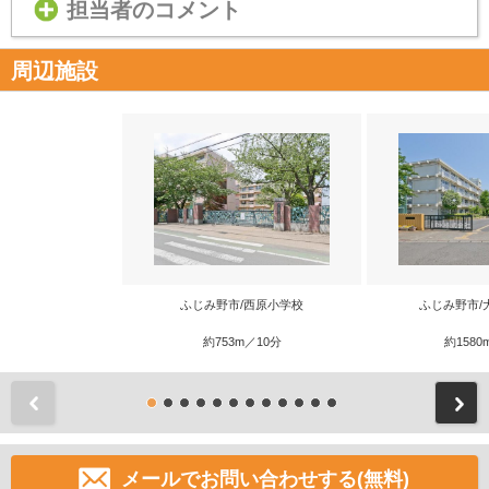
担当者のコメント
周辺施設
ふじみ野市/西原小学校
ふじみ野市/
約753m／10分
約1580
前
メールでお問い合わせする(無料)