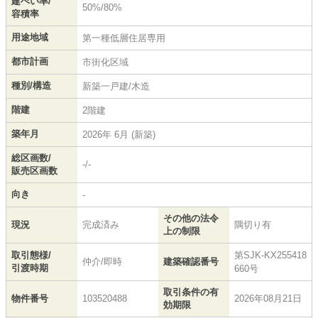
建ぺい率/
50%/80%
容積率
用途地域
第一種低層住居専用
都市計画
市街化区域
種別/構造
新築一戸建/木造
階建
2階建
築年月
2026年 6月 (新築)
総区画数/
-/-
販売区画数
向き
-
その他の法令
現況
完成済み
隅切り有
上の制限
取引態様/
第SJK-KX255418
仲介/即時
建築確認番号
引渡時期
660号
取引条件の有
物件番号
103520488
2026年08月21日
効期限