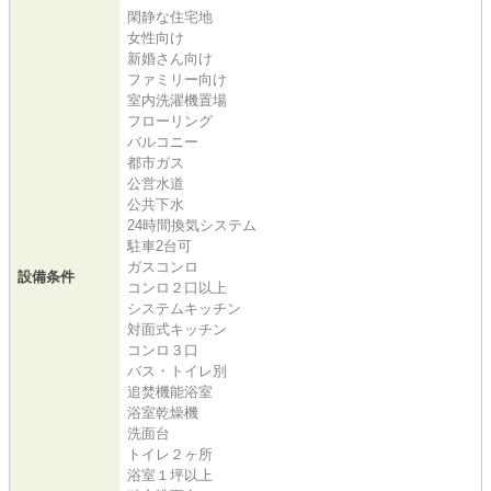
閑静な住宅地
女性向け
新婚さん向け
ファミリー向け
室内洗濯機置場
フローリング
バルコニー
都市ガス
公営水道
公共下水
24時間換気システム
駐車2台可
ガスコンロ
設備条件
コンロ２口以上
システムキッチン
対面式キッチン
コンロ３口
バス・トイレ別
追焚機能浴室
浴室乾燥機
洗面台
トイレ２ヶ所
浴室１坪以上