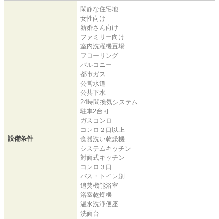
閑静な住宅地
女性向け
新婚さん向け
ファミリー向け
室内洗濯機置場
フローリング
バルコニー
都市ガス
公営水道
公共下水
24時間換気システム
駐車2台可
ガスコンロ
コンロ２口以上
設備条件
食器洗い乾燥機
システムキッチン
対面式キッチン
コンロ３口
バス・トイレ別
追焚機能浴室
浴室乾燥機
温水洗浄便座
洗面台