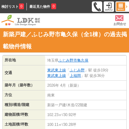
0
0
検討リスト
最近見た物件
お問合せ
新築戸建／ふじみ野市亀久保（全1棟）の過去掲
載物件情報
所在地
埼玉県
ふじみ野市
亀久保
東武東上線
「
ふじみ野
」駅 徒歩19分
交通
東武東上線
「
上福岡
」駅 徒歩36分
築年月（築年数）
2026年 4月（新築）
方位
南東
種別/構造/階建
新築一戸建/木造/22階建
建物面積/坪数
102.23㎡/30.92坪
土地面積/坪数
100.11㎡/30.28坪