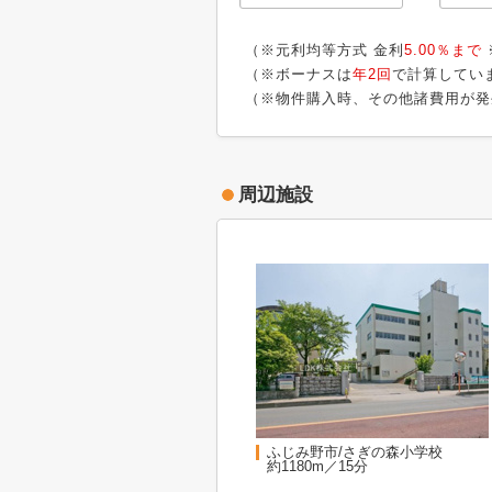
（※元利均等方式 金利
5.00％まで
（※ボーナスは
年2回
で計算してい
（※物件購入時、その他諸費用が発
周辺施設
ふじみ野市/さぎの森小学校
約1180m／15分