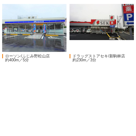
ローソン/ふじみ野松山店
ドラッグストアセキ/新駒林店
約400m／5分
約230m／3分