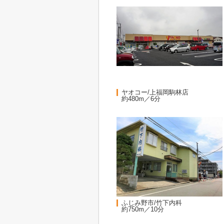
ヤオコー/上福岡駒林店
約480m／6分
ふじみ野市/竹下内科
約750m／10分