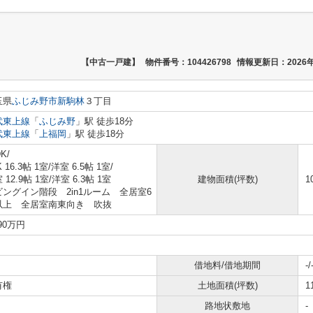
【中古一戸建】
物件番号：104426798
情報更新日：2026年
玉県
ふじみ野市
新駒林
３丁目
武東上線
「
ふじみ野
」駅 徒歩18分
武東上線
「
上福岡
」駅 徒歩18分
K/
K 16.3帖 1室
/
洋室 6.5帖 1室
/
 12.9帖 1室
/
洋室 6.3帖 1室
建物面積(坪数)
1
ビングイン階段 2in1ルーム 全居室6
以上 全居室南東向き 吹抜
490万円
借地料/借地期間
-/
有権
土地面積(坪数)
1
路地状敷地
-