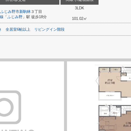
3LDK
県
ふじみ野市
新駒林
３丁目
線
「
ふじみ野
」駅 徒歩18分
101.02㎡
き
全居室6帖以上
リビングイン階段