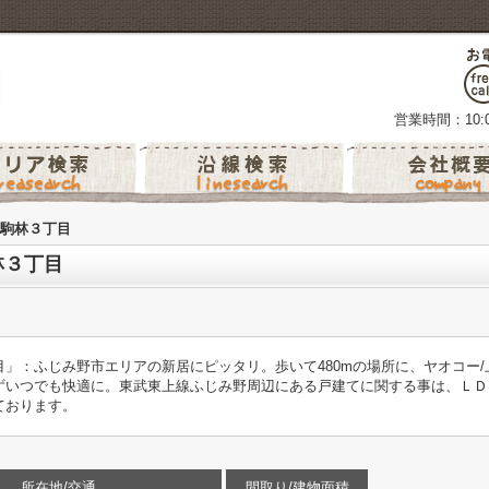
営業時間：10:0
駒林３丁目
林３丁目
」：ふじみ野市エリアの新居にピッタリ。歩いて480mの場所に、ヤオコー
ずいつでも快適に。東武東上線ふじみ野周辺にある戸建てに関する事は、ＬＤ
しております。
所在地/交通
間取り/建物面積