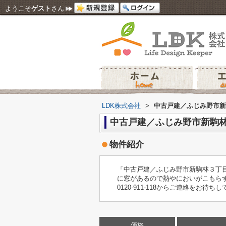
ようこそ
ゲスト
さん
LDK株式会社
>
中古戸建／ふじみ野市新
中古戸建／ふじみ野市新駒
物件紹介
「中古戸建／ふじみ野市新駒林３丁目
に窓があるので熱やにおいがこもら
0120-911-118からご連絡をお待ち
価格