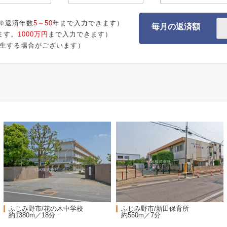
※返済年数
5～50
年まで入力できます）
毎月の返済額
ます。
1000万円
まで入力できます）
生する場合がございます）
ふじみ野市/花の木中学校
ふじみ野市/新田保育所
約1380m／18分
約550m／7分