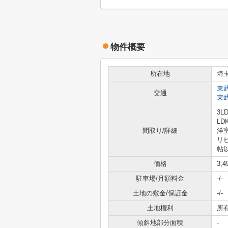
物件概要
所在地
埼
東
交通
東
3LD
LD
間取り/詳細
洋室
リ
帖
価格
3,
駐車場/月額料金
-/-
土地の敷金/保証金
-/-
土地権利
所
傾斜地部分面積
-