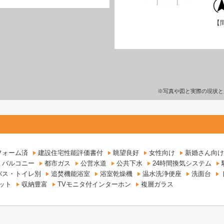
【
※写真や図と実際の現状と
フォーム済
建設住宅性能評価書付
眺望良好
女性向け
新婚さん向け
バルコニー
都市ガス
公営水道
公共下水
24時間換気システム
バス・トイレ別
追焚機能浴室
浴室乾燥機
温水洗浄便座
洗面台
ット
収納豊富
TVモニタ付インターホン
複層ガラス