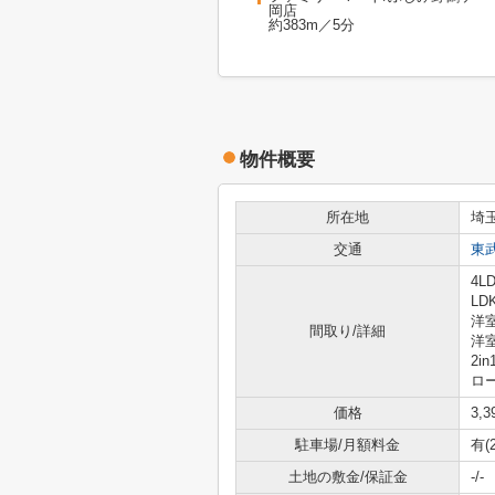
岡店
約383m／5分
物件概要
所在地
埼
交通
東
4LD
LD
洋室
間取り/詳細
洋室
2
ロ
価格
3,
駐車場/月額料金
有(
土地の敷金/保証金
-/-