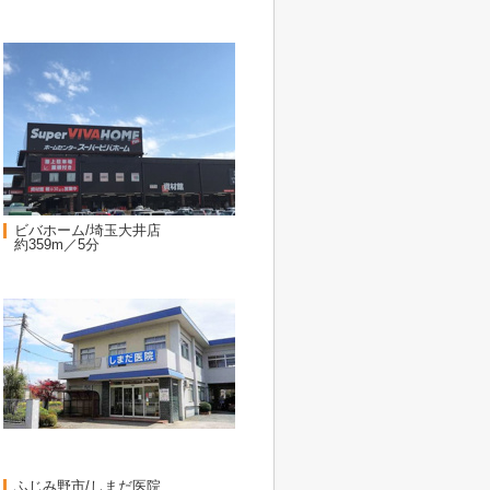
ビバホーム/埼玉大井店
約359m／5分
ふじみ野市/しまだ医院