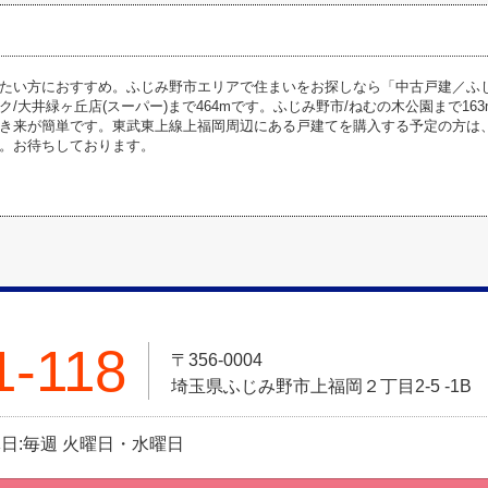
たい方におすすめ。ふじみ野市エリアで住まいをお探しなら「中古戸建／ふ
ク/大井緑ヶ丘店(スーパー)まで464mです。ふじみ野市/ねむの木公園まで1
き来が簡単です。東武東上線上福岡周辺にある戸建てを購入する予定の方は、012
。お待ちしております。
1-118
〒356-0004
埼玉県ふじみ野市上福岡２丁目2-5 -1B
定休日:毎週 火曜日・水曜日