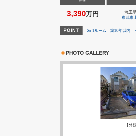
3,390
埼玉
万円
東武東
POINT
2in1ルーム
築10年以内
PHOTO GALLERY
【外