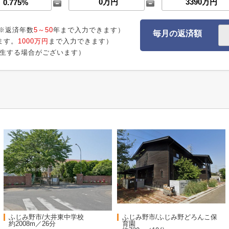
※返済年数
5～50
年まで入力できます）
毎月の返済額
ます。
1000万円
まで入力できます）
生する場合がございます）
ふじみ野市/大井東中学校
ふじみ野市/ふじみ野どろんこ保
約2008m／26分
育園