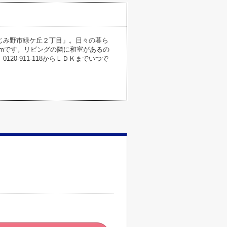
じみ野市緑ケ丘２丁目」。日々の暮ら
63mです。リビングの隣に和室があるの
0-911-118からＬＤＫまでいつで