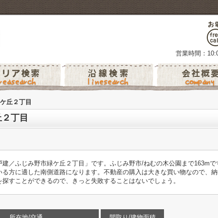
営業時間：10:0
ケ丘２丁目
丘２丁目
建／ふじみ野市緑ケ丘２丁目」です。ふじみ野市/ねむの木公園まで163m
いる方に適した南側道路になります。不動産の購入は大きな買い物なので、納
を探すことができるので、きっと失敗することはないでしょう。
所在地/交通
間取り/建物面積