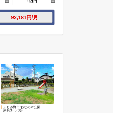
ふじみ野市/ねむの木公園
約163m／3分