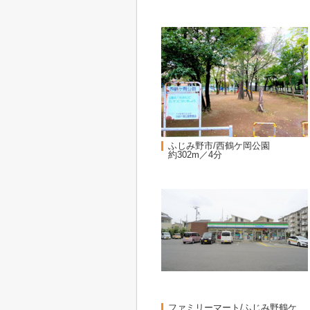
ふじみ野市/西鶴ケ岡公園
約302m／4分
ファミリーマート/ふじみ野鶴ケ