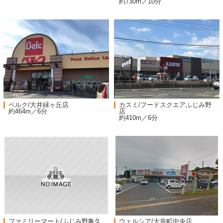
約730m／10分
ベルク/大井緑ヶ丘店
カスミ/フードスクエアふじみ野
約464m／6分
店
約410m／6分
ファミリーマート/ふじみ野亀久
ウェルシア/大井町中央店