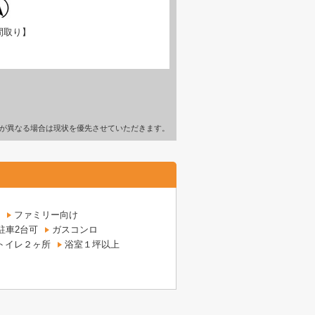
間取り】
が異なる場合は現状を優先させていただきます。
ファミリー向け
駐車2台可
ガスコンロ
トイレ２ヶ所
浴室１坪以上