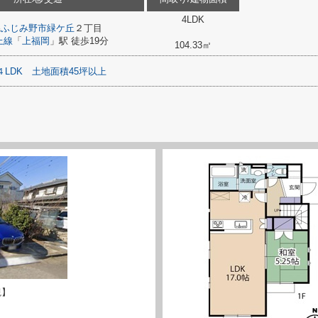
4LDK
県
ふじみ野市
緑ケ丘
２丁目
上線
「
上福岡
」駅 徒歩19分
104.33㎡
４LDK
土地面積45坪以上
観】