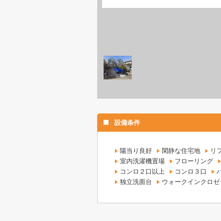
設備条件
陽当り良好
閑静な住宅地
リ
室内洗濯機置場
フローリング
コンロ２口以上
コンロ３口
独立洗面台
ウォークインクロゼ