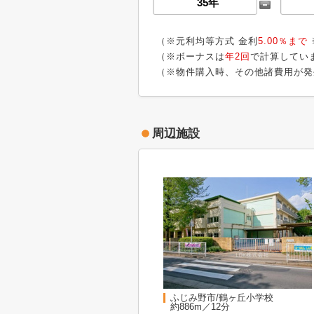
（※元利均等方式 金利
5.00％まで
（※ボーナスは
年2回
で計算してい
（※物件購入時、その他諸費用が発
周辺施設
ふじみ野市/鶴ヶ丘小学校
約886m／12分