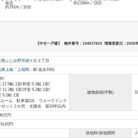
保店
約1190m／15分
約781m／10分
【中古一戸建】
物件番号：104637824
情報更新日：2026年
玉県
ふじみ野市
緑ケ丘
２丁目
武東上線
「
上福岡
」駅 徒歩19分
K/
K 17.0帖 1室
/
和室 5.2帖 1室
/
 11.2帖 1室
/
洋室 5.2帖 1室
/
建物面積(坪数)
1
 5.2帖 1室
in1ルーム 駐車場2台 ウォークインク
ーゼット２か所 太陽光 築10年以内
390万円
2台)/0円
借地料/借地期間
-/