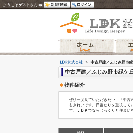
ようこそ
ゲスト
さん
LDK株式会社
>
中古戸建／ふじみ野市緑
中古戸建／ふじみ野市緑ケ
物件紹介
ぜひ一度見ていただきたい、「中古戸
もきれいです。日当たりを重視して
す。ＬＤＫでならじっくりと住まい
価格