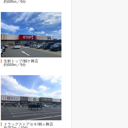
約695m／9分
生鮮トップ/鶴ケ舞店
約669m／9分
ドラッグストアセキ/鶴ヶ舞店
約752m／10分