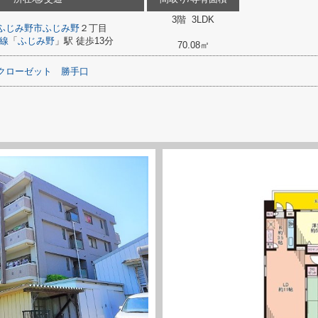
3階 3LDK
ふじみ野市
ふじみ野
２丁目
線
「
ふじみ野
」駅 徒歩13分
70.08㎡
クローゼット
勝手口