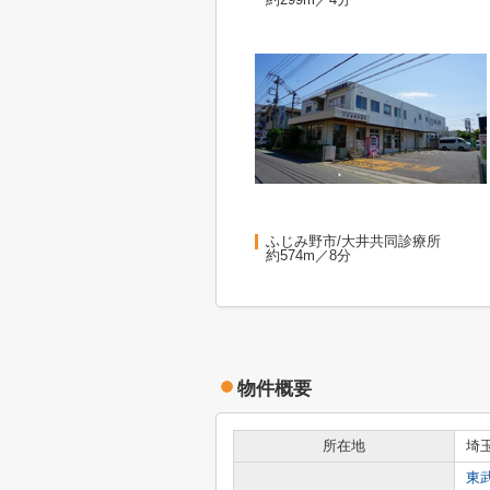
ふじみ野市/大井共同診療所
約574m／8分
物件概要
所在地
埼
東