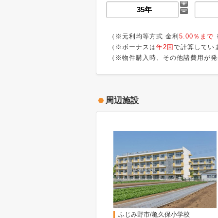
（※元利均等方式 金利
5.00％まで
（※ボーナスは
年2回
で計算してい
（※物件購入時、その他諸費用が発
周辺施設
ふじみ野市/亀久保小学校