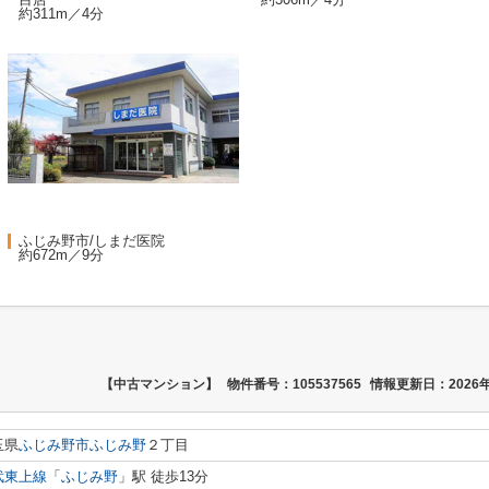
約311m／4分
ふじみ野市/しまだ医院
約672m／9分
【中古マンション】
物件番号：105537565
情報更新日：2026年
玉県
ふじみ野市
ふじみ野
２丁目
武東上線
「
ふじみ野
」駅 徒歩13分