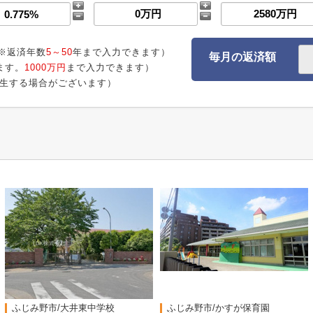
※返済年数
5～50
年まで入力できます）
毎月の返済額
ます。
1000万円
まで入力できます）
生する場合がございます）
ふじみ野市/大井東中学校
ふじみ野市/かすが保育園