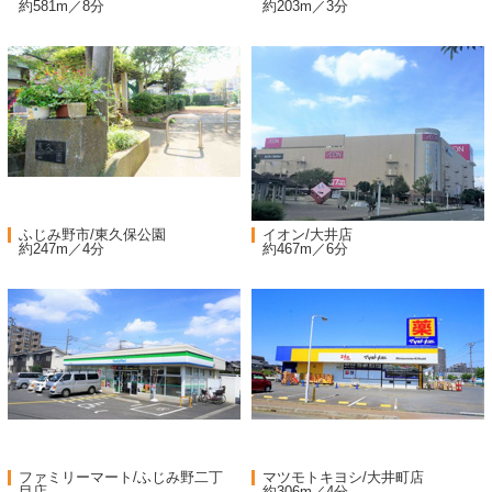
約581m／8分
約203m／3分
ふじみ野市/東久保公園
イオン/大井店
約247m／4分
約467m／6分
ファミリーマート/ふじみ野二丁
マツモトキヨシ/大井町店
目店
約306m／4分