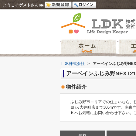
ようこそ
ゲスト
さん
LDK株式会社
>
アーベインふじみ野NEX
アーベインふじみ野NEXT21
物件紹介
ふじみ野市エリアでの住まいなら、住
ヨシ/大井町店まで306mです。南
Ｋへお気軽にお問い合わせ下さい。
価格