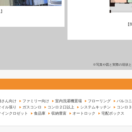
観】
【
※写真や図と実際の現状と
婚さん向け
ファミリー向け
室内洗濯機置場
フローリング
バルコニ
タイル張り
ガスコンロ
コンロ２口以上
システムキッチン
コンロ３
クインクロゼット
食品庫
収納豊富
オートロック
宅配ボックス