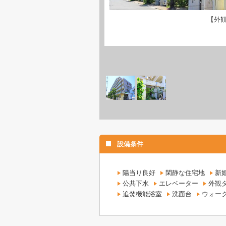
【外
設備条件
陽当り良好
閑静な住宅地
新
公共下水
エレベーター
外観
追焚機能浴室
洗面台
ウォー