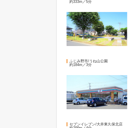
約333m／5分
ふじみ野市/うね山公園
約184m／3分
セブンイレブン/大井東久保北店
約299m／4分