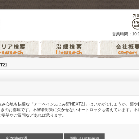
営業時間：10:0
T21
み心地も快適な「アーベインふじみ野NEXT21」はいかがでしょうか。薬
東向きのお部屋です。不審者対策に欠かせないオートロックも備えています。
ご要望やご質問などあれば承ります。
所在地/交通
間取り/専有面積