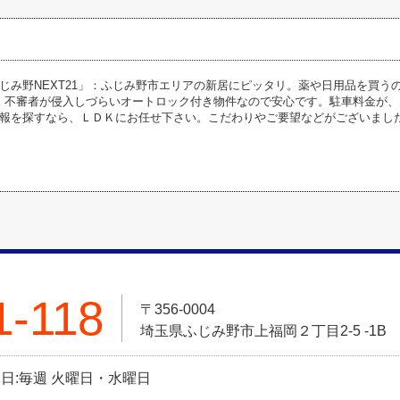
じみ野NEXT21」：ふじみ野市エリアの新居にピッタリ。薬や日用品を買う
す。不審者が侵入しづらいオートロック付き物件なので安心です。駐車料金が、
報を探すなら、ＬＤＫにお任せ下さい。こだわりやご要望などがございましたら、0
1-118
〒356-0004
埼玉県ふじみ野市上福岡２丁目2-5 -1B
定休日:毎週 火曜日・水曜日