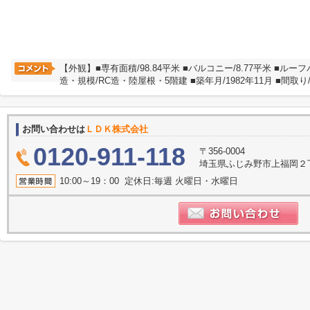
【外観】■専有⾯積/98.84平米 ■バルコニー/8.77平米 ■ルーフバ
造・規模/RC造・陸屋根・5階建 ■築年⽉/1982年11⽉ ■間取り/
お問い合わせは
ＬＤＫ株式会社
0120-911-118
〒356-0004
埼玉県ふじみ野市上福岡２丁目2
10:00～19：00 定休日:毎週 火曜日・水曜日