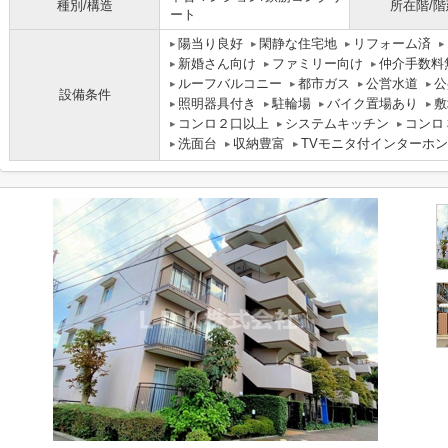
種別/構造
所在階/階
ート
陽当り良好
閑静な住宅地
リフォーム済
新婚さん向け
ファミリー向け
仲介手数料
ルーフバルコニー
都市ガス
公営水道
公
設備条件
照明器具付き
駐輪場
バイク置場あり
敷
コンロ２口以上
システムキッチン
コンロ
洗面台
収納豊富
TVモニタ付インターホン