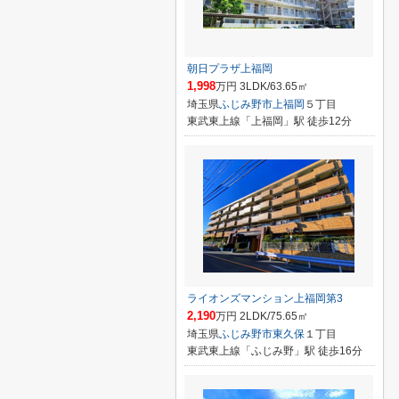
朝日プラザ上福岡
1,998
万円 3LDK/63.65㎡
埼玉県
ふじみ野市
上福岡
５丁目
東武東上線「上福岡」駅 徒歩12分
ライオンズマンション上福岡第3
2,190
万円 2LDK/75.65㎡
埼玉県
ふじみ野市
東久保
１丁目
東武東上線「ふじみ野」駅 徒歩16分