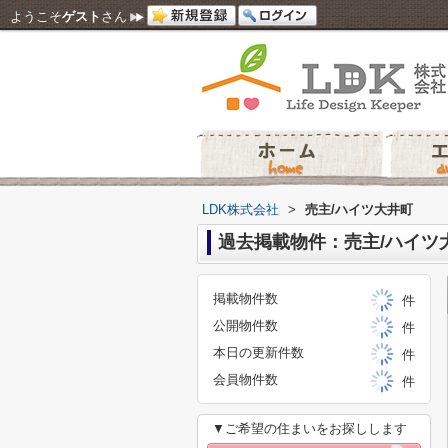
ようこそ
ゲスト
さん
LDK株式会社
>
売主/ハイツ大井町
過去掲載物件：売主/ハイツ
掲載物件数
件
公開物件数
件
本日の更新件数
件
会員物件数
件
▼ご希望の住まいをお探しします