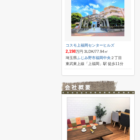
コスモ上福岡センターヒルズ
2,198
万円 3LDK/77.94㎡
埼玉県
ふじみ野市
福岡中央
２丁目
東武東上線「上福岡」駅 徒歩11分