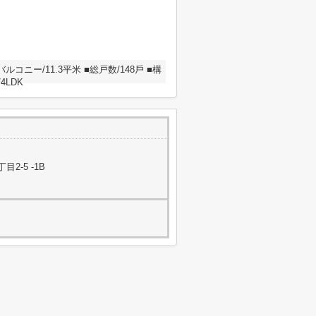
ルコニー/11.3平米 ■総戸数/148⼾ ■構
4LDK
-5 -1B