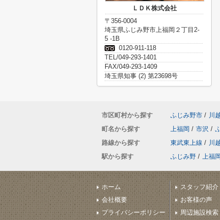
ＬＤＫ株式会社
〒356-0004
埼玉県ふじみ野市上福岡２丁目2-
5 -1B
0120-911-118
TEL/049-293-1401
FAX/049-293-1409
埼玉県知事 (2) 第23698号
市区町村から探す
ふじみ野市
/
川
町名から探す
上福岡
/
市沢
/
路線から探す
東武東上線
/
川
駅から探す
ふじみ野
/
上福
ホーム
スタッフ紹介
会社概要
お客様の声
プライバシーポリシー
周辺施設検索