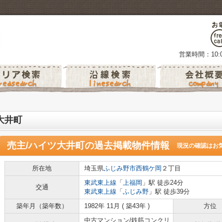
営業時間：10:0
大井町
売主/ハイツ大井町
の過去掲載物件情報
現況の確認はお
所在地
埼玉県
ふじみ野市
西鶴ケ岡
２丁目
東武東上線
「
上福岡
」駅 徒歩24分
交通
東武東上線
「
ふじみ野
」駅 徒歩39分
築年月（築年数）
1982年 11月 ( 築43年 )
方位
中古マンション/鉄筋コンクリ