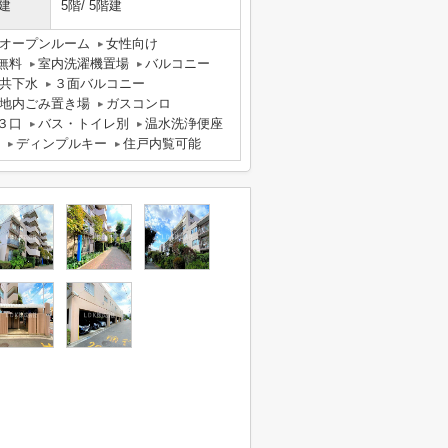
建
5階/ 5階建
オープンルーム
女性向け
無料
室内洗濯機置場
バルコニー
共下水
３面バルコニー
地内ごみ置き場
ガスコンロ
３口
バス・トイレ別
温水洗浄便座
ディンプルキー
住戸内覧可能