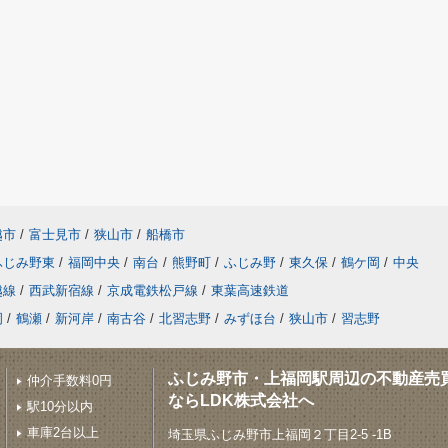
越市
/
富士見市
/
狭山市
/
船橋市
ふじみ野東
/
福岡中央
/
南台
/
熊野町
/
ふじみ野
/
東久保
/
鶴ケ岡
/
中央
越線
/
西武新宿線
/
京成電鉄松戸線
/
東葉高速鉄道
岡
/
鶴瀬
/
新河岸
/
南古谷
/
北習志野
/
みずほ台
/
狭山市
/
習志野
ふじみ野市・上福岡駅周辺の不動産売
仲介手数料0円
ならLDK株式会社へ
駅10分以内
車庫2台以上
埼玉県ふじみ野市上福岡２丁目2-5 -1B