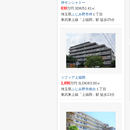
仲サンシャトー
830
万円 3DK/51.41㎡
埼玉県
ふじみ野市
仲
１丁目
東武東上線「上福岡」駅 徒歩25分
ソフィア上福岡
1,890
万円 3LDK/63.00㎡
埼玉県
ふじみ野市
南台
１丁目
東武東上線「上福岡」駅 徒歩13分