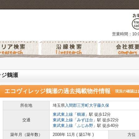
営業時間：10:0
ッジ鶴瀬
エコヴィレッジ鶴瀬
の過去掲載物件情報
現況の確認は
所在地
埼玉県
入間郡三芳町
大字藤久保
東武東上線
「
鶴瀬
」駅 徒歩12分
交通
東武東上線
「
みずほ台
」駅 徒歩22分
東武東上線
「
ふじみ野
」駅 徒歩40分
築年月（築年数）
2008年 11月 ( 築17年 )
方位