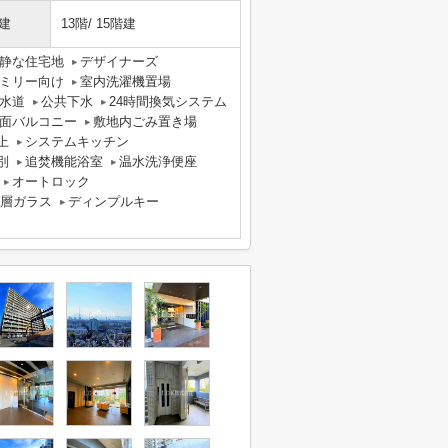
建
13階/ 15階建
静な住宅地
デザイナーズ
ミリー向け
室内洗濯機置場
水道
公共下水
24時間換気システム
面バルコニー
敷地内ごみ置き場
上
システムキッチン
別
追焚機能浴室
温水洗浄便座
オートロック
層ガラス
ディンプルキー