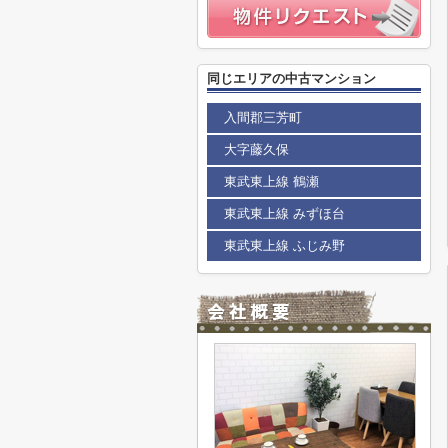
同じエリアの中古マンション
入間郡三芳町
大字藤久保
東武東上線 鶴瀬
東武東上線 みずほ台
東武東上線 ふじみ野