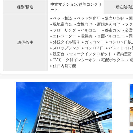
中古マンション/鉄筋コンクリ
種別/構造
所在階/階
ート
ペット相談
ペット飼育可
陽当り良好
閑
現地案内会
女性向け
新婚さん向け
ファ
フローリング
バルコニー
都市ガス
公営
エレベーター
電気有
２面バルコニー
両
外観タイル張り
ガスコンロ
コンロ２口以
設備条件
スロップシンク
コンロ３口
バス・トイレ
洗面台
ウォークインクロゼット
収納豊富
TVモニタ付インターホン
宅配ボックス
複
住戸内覧可能