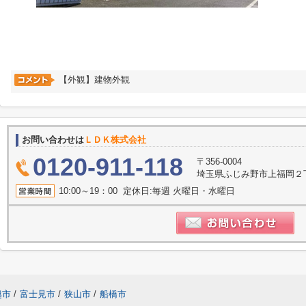
【外観】建物外観
お問い合わせは
ＬＤＫ株式会社
0120-911-118
〒356-0004
埼玉県ふじみ野市上福岡２丁目2
10:00～19：00 定休日:毎週 火曜日・水曜日
越市
/
富士見市
/
狭山市
/
船橋市