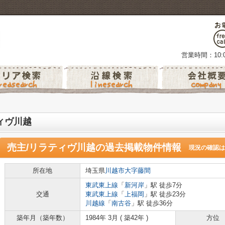
営業時間：10:0
ィヴ川越
売主/リラティヴ川越
の過去掲載物件情報
現況の確認は
所在地
埼玉県
川越市
大字藤間
東武東上線
「
新河岸
」駅 徒歩7分
交通
東武東上線
「
上福岡
」駅 徒歩23分
川越線
「
南古谷
」駅 徒歩36分
築年月（築年数）
1984年 3月 ( 築42年 )
方位