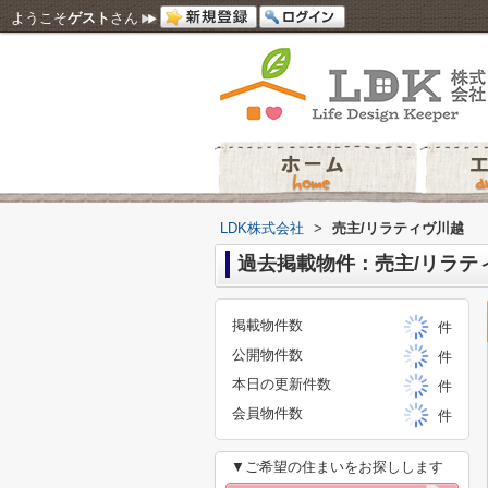
ようこそ
ゲスト
さん
LDK株式会社
>
売主/リラティヴ川越
過去掲載物件：売主/リラテ
掲載物件数
件
公開物件数
件
本日の更新件数
件
会員物件数
件
▼ご希望の住まいをお探しします