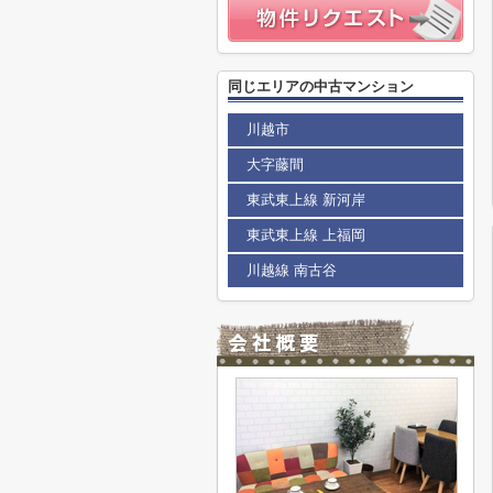
同じエリアの中古マンション
川越市
大字藤間
東武東上線 新河岸
東武東上線 上福岡
川越線 南古谷