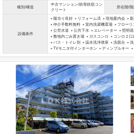
中古マンション/鉄骨鉄筋コン
種別/構造
所在階/階
クリート
陽当り良好
リフォーム済
現地案内会
新
仲介手数料無料
室内洗濯機置場
フローリ
公営水道
公共下水
エレベーター
照明器
設備条件
敷地内ごみ置き場
ガスコンロ
コンロ２口
バス・トイレ別
温水洗浄便座
洗面台
洗
TVモニタ付インターホン
ディンプルキー