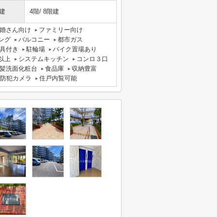
建
4階/ 8階建
婚さん向け
ファミリー向け
ング
バルコニー
都市ガス
具付き
駐輪場
バイク置場あり
以上
システムキッチン
コンロ３口
髪洗面化粧台
食品庫
収納豊富
防犯カメラ
住戸内覧可能