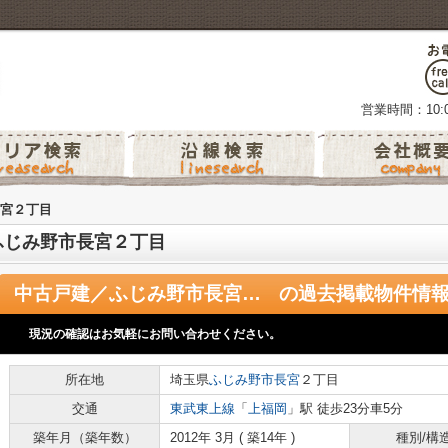
営業時間：10:0
宮２丁目
ふじみ野市長宮２丁目
中古戸建／ふじみ野市長宮２丁目
の過去掲載物件情
現況の確認はお気軽にお問い合わせください。
所在地
埼玉県
ふじみ野市
長宮
２丁目
交通
東武東上線
「
上福岡
」駅 徒歩23分車5分
築年月（築年数）
2012年 3月 ( 築14年 )
種別/構