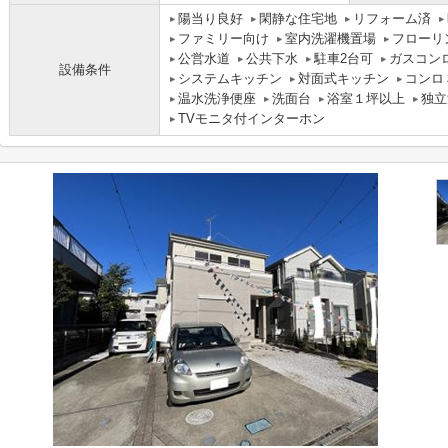
陽当り良好
閑静な住宅地
リフォーム済
ファミリー向け
室内洗濯機置場
フローリ
公営水道
公共下水
駐車2台可
ガスコン
設備条件
システムキッチン
対面式キッチン
コンロ
温水洗浄便座
洗面台
浴室１坪以上
独立
TVモニタ付インターホン