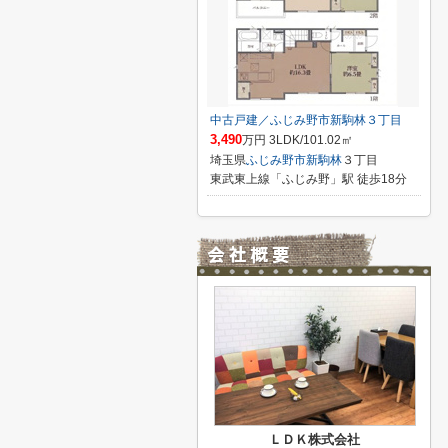
中古戸建／ふじみ野市新駒林３丁目
3,490
万円 3LDK/101.02㎡
埼玉県
ふじみ野市
新駒林
３丁目
東武東上線「ふじみ野」駅 徒歩18分
ＬＤＫ株式会社