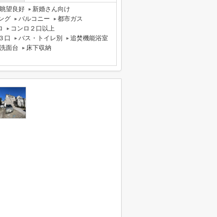
眺望良好
新婚さん向け
ング
バルコニー
都市ガス
ロ
コンロ２口以上
３口
バス・トイレ別
追焚機能浴室
洗面台
床下収納