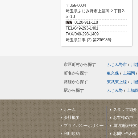
〒356-0004
埼玉県ふじみ野市上福岡２丁目2-
5 -1B
0120-911-118
TEL/049-293-1401
FAX/049-293-1409
埼玉県知事 (2) 第23698号
市区町村から探す
ふじみ野市
/
川
町名から探す
亀久保
/
上福岡
/
路線から探す
東武東上線
/
川
駅から探す
ふじみ野
/
上福
ホーム
スタッフ紹介
会社概要
お客様の声
プライバシーポリシー
周辺施設検索
利用規約
お問い合わせ