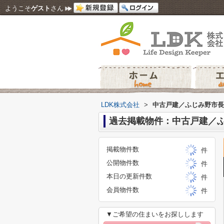
ようこそ
ゲスト
さん
LDK株式会社
>
中古戸建／ふじみ野市長
過去掲載物件：中古戸建／
掲載物件数
件
公開物件数
件
本日の更新件数
件
会員物件数
件
▼ご希望の住まいをお探しします