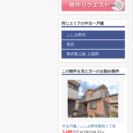
同じエリアの中古一戸建
ふじみ野市
長宮
東武東上線 上福岡
この物件を見た方へのお勧め物件
中古戸建／ふじみ野市新田１丁目
3,249
万円 4LDK/104.33㎡