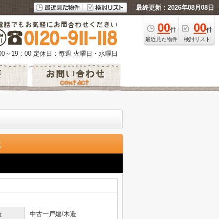
最終更新：2026年08月08日
00
00
件
件
最近見た物件
検討リスト
0～19：00
定休日：毎週 火曜日・水曜日
報
造
中古一戸建/木造