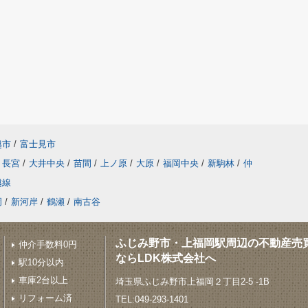
越市
/
富士見市
長宮
/
大井中央
/
苗間
/
上ノ原
/
大原
/
福岡中央
/
新駒林
/
仲
越線
岡
/
新河岸
/
鶴瀬
/
南古谷
ふじみ野市・上福岡駅周辺の不動産売
仲介手数料0円
ならLDK株式会社へ
駅10分以内
車庫2台以上
埼玉県ふじみ野市上福岡２丁目2-5 -1B
リフォーム済
TEL:049-293-1401