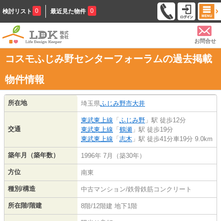
0
0
検討リスト
最近見た物件
お問合せ
コスモふじみ野センターフォーラムの過去掲載
物件情報
所在地
埼玉県
ふじみ野市
大井
東武東上線
「
ふじみ野
」駅 徒歩12分
交通
東武東上線
「
鶴瀬
」駅 徒歩19分
東武東上線
「
志木
」駅 徒歩41分車19分 9.0km
築年月（築年数）
1996年 7月（築30年）
方位
南東
種別/構造
中古マンション/鉄骨鉄筋コンクリート
所在階/階建
8階/12階建 地下1階