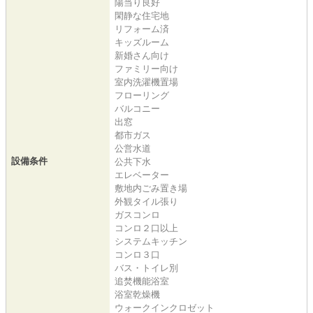
陽当り良好
閑静な住宅地
リフォーム済
キッズルーム
新婚さん向け
ファミリー向け
室内洗濯機置場
フローリング
バルコニー
出窓
都市ガス
公営水道
設備条件
公共下水
エレベーター
敷地内ごみ置き場
外観タイル張り
ガスコンロ
コンロ２口以上
システムキッチン
コンロ３口
バス・トイレ別
追焚機能浴室
浴室乾燥機
ウォークインクロゼット