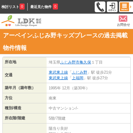
0
0
検討リスト
最近見た物件
お問合せ
アーベインふじみ野キッズプレースの過去掲載
物件情報
所在地
埼玉県
ふじみ野市
亀久保
１丁目
東武東上線
「
ふじみ野
」駅 徒歩21分
交通
東武東上線
「
上福岡
」駅 徒歩27分
築年月（築年数）
1995年 12月（築30年）
方位
南東
種別/構造
中古マンション/-
所在階/階建
5階/7階建
陽当り良好