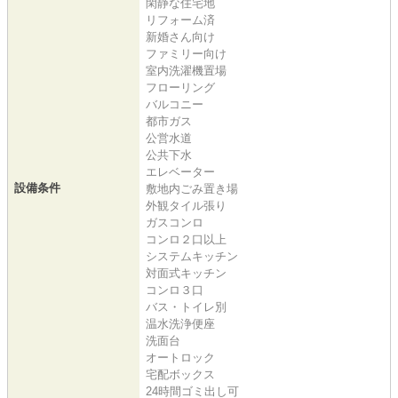
閑静な住宅地
リフォーム済
新婚さん向け
ファミリー向け
室内洗濯機置場
フローリング
バルコニー
都市ガス
公営水道
公共下水
エレベーター
設備条件
敷地内ごみ置き場
外観タイル張り
ガスコンロ
コンロ２口以上
システムキッチン
対面式キッチン
コンロ３口
バス・トイレ別
温水洗浄便座
洗面台
オートロック
宅配ボックス
24時間ゴミ出し可