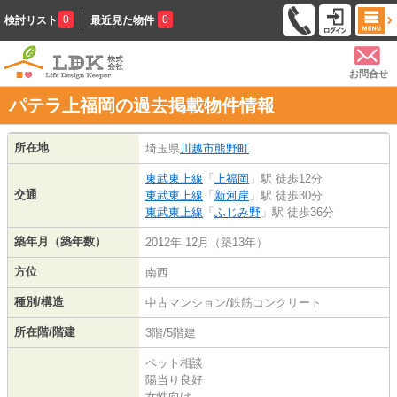
0
0
検討リスト
最近見た物件
お問合せ
パテラ上福岡の過去掲載物件情報
所在地
埼玉県
川越市
熊野町
東武東上線
「
上福岡
」駅 徒歩12分
交通
東武東上線
「
新河岸
」駅 徒歩30分
東武東上線
「
ふじみ野
」駅 徒歩36分
築年月（築年数）
2012年 12月（築13年）
方位
南西
種別/構造
中古マンション/鉄筋コンクリート
所在階/階建
3階/5階建
ペット相談
陽当り良好
女性向け