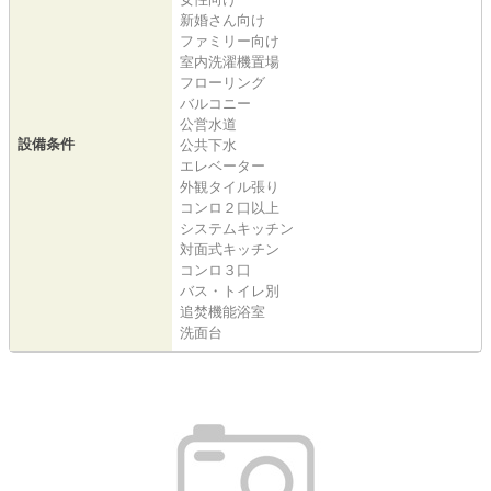
新婚さん向け
ファミリー向け
室内洗濯機置場
フローリング
バルコニー
公営水道
設備条件
公共下水
エレベーター
外観タイル張り
コンロ２口以上
システムキッチン
対面式キッチン
コンロ３口
バス・トイレ別
追焚機能浴室
洗面台