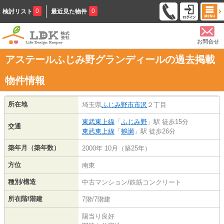
0
0
検討リスト
最近見た物件
お問合せ
アステールふじみ野グランディールの過去掲載
物件情報
所在地
埼玉県
ふじみ野市
市沢
２丁目
東武東上線
「
ふじみ野
」駅 徒歩15分
交通
東武東上線
「
鶴瀬
」駅 徒歩26分
築年月（築年数）
2000年 10月（築25年）
方位
南東
種別/構造
中古マンション/鉄筋コンクリート
所在階/階建
7階/7階建
陽当り良好