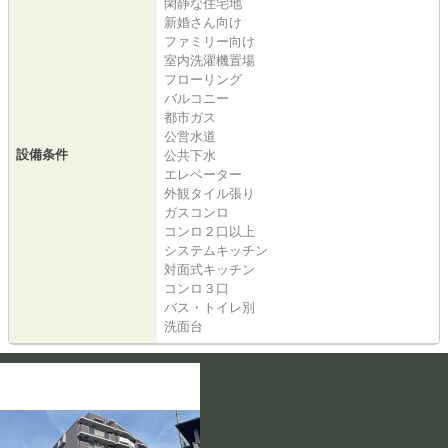
閑静な住宅地
新婚さん向け
ファミリー向け
室内洗濯機置場
フローリング
バルコニー
都市ガス
公営水道
設備条件
公共下水
エレベーター
外観タイル張り
ガスコンロ
コンロ２口以上
システムキッチン
対面式キッチン
コンロ３口
バス・トイレ別
洗面台