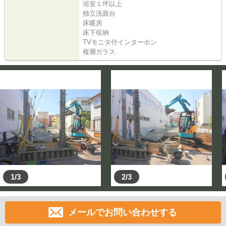
浴室１坪以上
独立洗面台
床暖房
床下収納
TVモニタ付インターホン
複層ガラス
1/3
2/3
メールでお問い合わせする