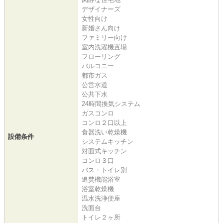
デザイナーズ
女性向け
新婚さん向け
ファミリー向け
室内洗濯機置場
フローリング
バルコニー
都市ガス
公営水道
公共下水
24時間換気システム
ガスコンロ
コンロ２口以上
食器洗い乾燥機
設備条件
システムキッチン
対面式キッチン
コンロ３口
バス・トイレ別
追焚機能浴室
浴室乾燥機
温水洗浄便座
洗面台
トイレ２ヶ所