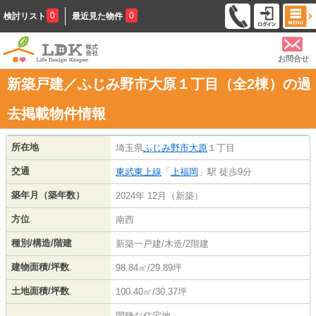
0
0
検討リスト
最近見た物件
お問合せ
新築戸建／ふじみ野市大原１丁目（全2棟）の過
去掲載物件情報
所在地
埼玉県
ふじみ野市
大原
１丁目
交通
東武東上線
「
上福岡
」駅 徒歩9分
築年月（築年数）
2024年 12月（新築）
方位
南西
種別/構造/階建
新築一戸建/木造/2階建
建物面積/坪数
98.84㎡/29.89坪
土地面積/坪数
100.40㎡/30.37坪
閑静な住宅地