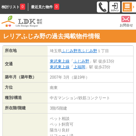
0
0
検討リスト
最近見た物件
お問合せ
レリアふじみ野の過去掲載物件情報
所在地
埼玉県
ふじみ野市
ふじみ野
１丁目
東武東上線
「
ふじみ野
」駅 徒歩13分
交通
東武東上線
「
上福岡
」駅 徒歩23分
築年月（築年数）
2007年 3月（築19年）
方位
南東
種別/構造
中古マンション/鉄筋コンクリート
所在階/階建
3階/5階建
ペット相談
ペット飼育可
陽当り良好
リフォーム済