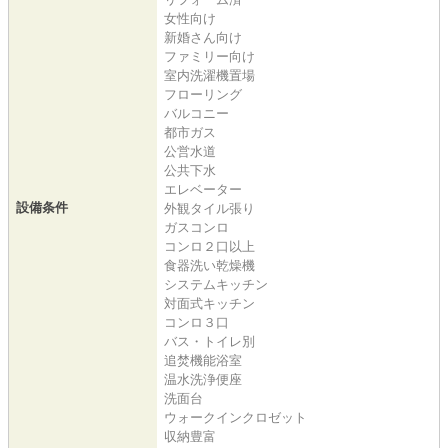
女性向け
新婚さん向け
ファミリー向け
室内洗濯機置場
フローリング
バルコニー
都市ガス
公営水道
公共下水
エレベーター
設備条件
外観タイル張り
ガスコンロ
コンロ２口以上
食器洗い乾燥機
システムキッチン
対面式キッチン
コンロ３口
バス・トイレ別
追焚機能浴室
温水洗浄便座
洗面台
ウォークインクロゼット
収納豊富