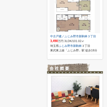
中古戸建／ふじみ野市新駒林３丁目
3,490
万円 3LDK/101.02㎡
埼玉県
ふじみ野市
新駒林
３丁目
東武東上線「ふじみ野」駅 徒歩18分