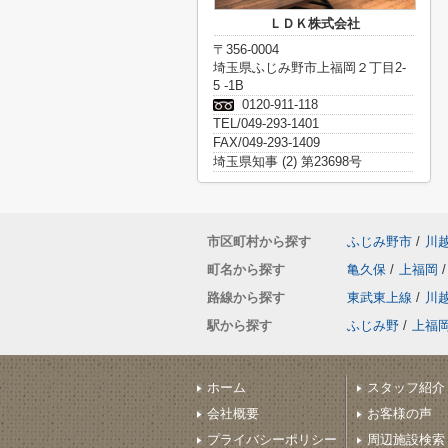
ＬＤＫ株式会社
〒356-0004
埼玉県ふじみ野市上福岡２丁目2-
5 -1B
0120-911-118
TEL/049-293-1401
FAX/049-293-1409
埼玉県知事 (2) 第23698号
市区町村から探す
ふじみ野市
/
川
町名から探す
亀久保
/
上福岡
/
路線から探す
東武東上線
/
川
駅から探す
ふじみ野
/
上福
ホーム
スタッフ紹介
会社概要
お客様の声
プライバシーポリシー
周辺施設検索