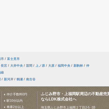
越市
/
富士見市
長宮
/
大井中央
/
苗間
/
上ノ原
/
大原
/
福岡中央
/
新駒林
/
仲
越線
岡
/
新河岸
/
鶴瀬
/
南古谷
ふじみ野市・上福岡駅周辺の不動産売
仲介手数料0円
ならLDK株式会社へ
駅10分以内
車庫2台以上
埼玉県ふじみ野市上福岡２丁目2-5 -1B