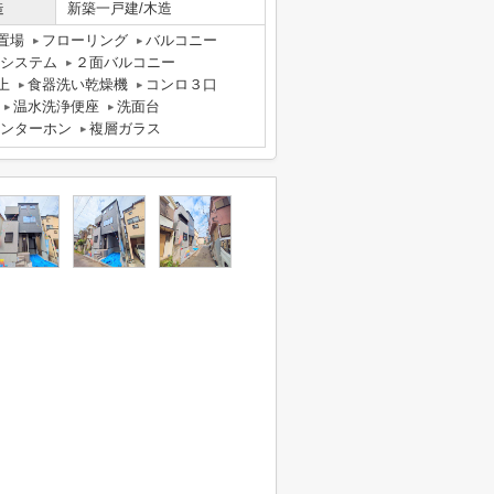
造
新築一戸建/木造
置場
フローリング
バルコニー
気システム
２面バルコニー
上
食器洗い乾燥機
コンロ３口
温水洗浄便座
洗面台
インターホン
複層ガラス