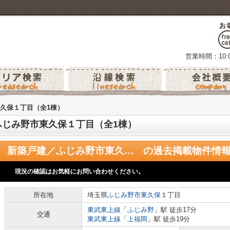
営業時間：10:0
久保１丁目（全1棟）
ふじみ野市東久保１丁目（全1棟）
新築戸建／ふじみ野市東久保１丁目（全1棟）
の過去掲載物件情
現況の確認はお気軽にお問い合わせください。
所在地
埼玉県
ふじみ野市
東久保
１丁目
東武東上線
「
ふじみ野
」駅 徒歩17分
交通
東武東上線
「
上福岡
」駅 徒歩19分