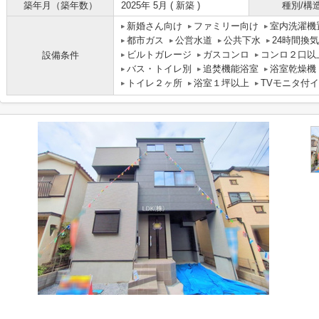
築年月（築年数）
2025年 5月 ( 新築 )
種別/構
新婚さん向け
ファミリー向け
室内洗濯機
都市ガス
公営水道
公共下水
24時間換
ビルトガレージ
ガスコンロ
コンロ２口以
設備条件
バス・トイレ別
追焚機能浴室
浴室乾燥機
トイレ２ヶ所
浴室１坪以上
TVモニタ付