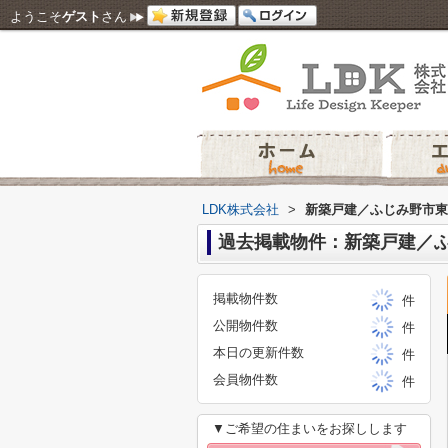
ようこそ
ゲスト
さん
LDK株式会社
>
新築戸建／ふじみ野市東
過去掲載物件：新築戸建／
掲載物件数
件
公開物件数
件
本日の更新件数
件
会員物件数
件
▼ご希望の住まいをお探しします