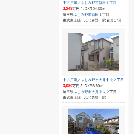
中古戸建／ふじみ野市新田１丁目
3,249
万円 4LDK/104.33㎡
埼玉県
ふじみ野市
新田
１丁目
東武東上線「ふじみ野」駅 徒歩17分
中古戸建／ふじみ野市大井中央２丁目
3,080
万円 3LDK/88.60㎡
埼玉県
ふじみ野市
大井中央
２丁目
東武東上線「ふじみ野」駅