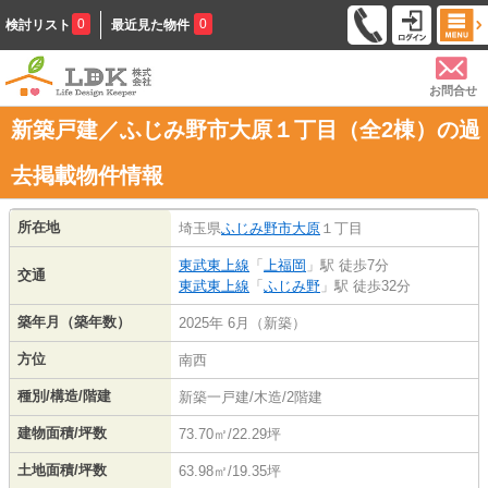
0
0
検討リスト
最近見た物件
お問合せ
新築戸建／ふじみ野市大原１丁目（全2棟）の過
去掲載物件情報
所在地
埼玉県
ふじみ野市
大原
１丁目
東武東上線
「
上福岡
」駅 徒歩7分
交通
東武東上線
「
ふじみ野
」駅 徒歩32分
築年月（築年数）
2025年 6月（新築）
方位
南西
種別/構造/階建
新築一戸建/木造/2階建
建物面積/坪数
73.70㎡/22.29坪
土地面積/坪数
63.98㎡/19.35坪