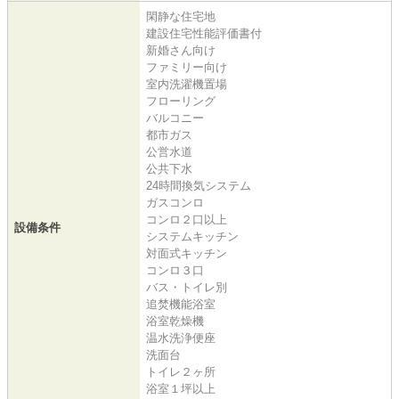
閑静な住宅地
建設住宅性能評価書付
新婚さん向け
ファミリー向け
室内洗濯機置場
フローリング
バルコニー
都市ガス
公営水道
公共下水
24時間換気システム
ガスコンロ
コンロ２口以上
設備条件
システムキッチン
対面式キッチン
コンロ３口
バス・トイレ別
追焚機能浴室
浴室乾燥機
温水洗浄便座
洗面台
トイレ２ヶ所
浴室１坪以上