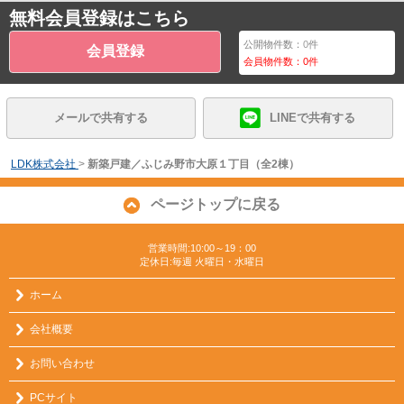
無料会員登録はこちら
公開物件数：
0
件
会員登録
会員物件数：
0
件
メールで共有する
LINEで共有する
LDK株式会社
>
新築戸建／ふじみ野市大原１丁目（全2棟）
ページトップに戻る
営業時間:10:00～19：00
定休日:毎週 火曜日・水曜日
ホーム
会社概要
お問い合わせ
PCサイト