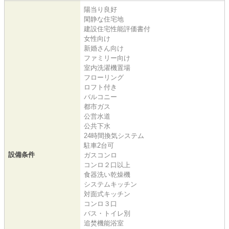
陽当り良好
閑静な住宅地
建設住宅性能評価書付
女性向け
新婚さん向け
ファミリー向け
室内洗濯機置場
フローリング
ロフト付き
バルコニー
都市ガス
公営水道
公共下水
24時間換気システム
駐車2台可
設備条件
ガスコンロ
コンロ２口以上
食器洗い乾燥機
システムキッチン
対面式キッチン
コンロ３口
バス・トイレ別
追焚機能浴室