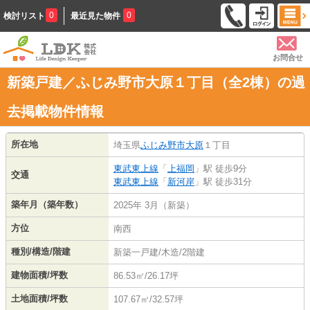
0
0
検討リスト
最近見た物件
お問合せ
新築戸建／ふじみ野市大原１丁目（全2棟）の過
去掲載物件情報
所在地
埼玉県
ふじみ野市
大原
１丁目
東武東上線
「
上福岡
」駅 徒歩9分
交通
東武東上線
「
新河岸
」駅 徒歩31分
築年月（築年数）
2025年 3月（新築）
方位
南西
種別/構造/階建
新築一戸建/木造/2階建
建物面積/坪数
86.53㎡/26.17坪
土地面積/坪数
107.67㎡/32.57坪