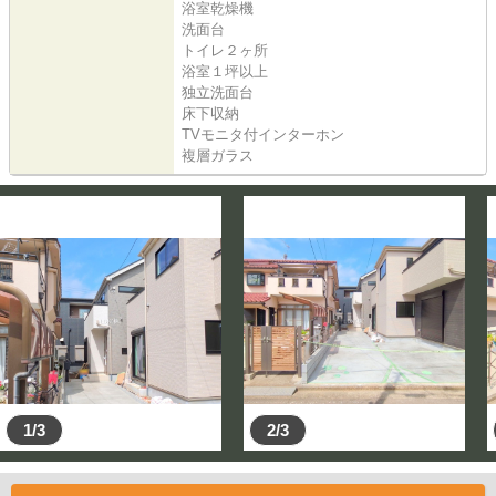
浴室乾燥機
洗面台
トイレ２ヶ所
浴室１坪以上
独立洗面台
床下収納
TVモニタ付インターホン
複層ガラス
1/3
2/3