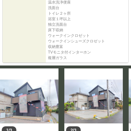
温水洗浄便座
洗面台
トイレ２ヶ所
浴室１坪以上
独立洗面台
床下収納
ウォークインクロゼット
ウォークインシューズクロゼット
収納豊富
TVモニタ付インターホン
複層ガラス
1/3
2/3