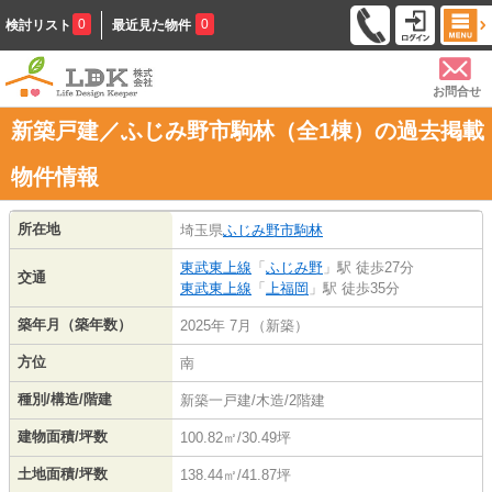
0
0
検討リスト
最近見た物件
お問合せ
新築戸建／ふじみ野市駒林（全1棟）の過去掲載
物件情報
所在地
埼玉県
ふじみ野市
駒林
東武東上線
「
ふじみ野
」駅 徒歩27分
交通
東武東上線
「
上福岡
」駅 徒歩35分
築年月（築年数）
2025年 7月（新築）
方位
南
種別/構造/階建
新築一戸建/木造/2階建
建物面積/坪数
100.82㎡/30.49坪
土地面積/坪数
138.44㎡/41.87坪