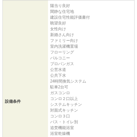
陽当り良好
閑静な住宅地
建設住宅性能評価書付
眺望良好
女性向け
新婚さん向け
ファミリー向け
室内洗濯機置場
フローリング
バルコニー
プロパンガス
公営水道
公共下水
24時間換気システム
駐車2台可
ガスコンロ
コンロ２口以上
設備条件
システムキッチン
対面式キッチン
コンロ３口
バス・トイレ別
追焚機能浴室
浴室乾燥機