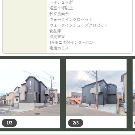
トイレ２ヶ所
浴室１坪以上
独立洗面台
ウォークインクロゼット
ウォークインシューズクロゼット
食品庫
収納豊富
TVモニタ付インターホン
複層ガラス
1/3
2/3