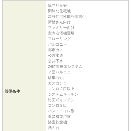
陽当り良好
閑静な住宅地
建設住宅性能評価書付
新婚さん向け
ファミリー向け
室内洗濯機置場
フローリング
バルコニー
都市ガス
公営水道
公共下水
24時間換気システム
２面バルコニー
駐車2台可
ガスコンロ
コンロ２口以上
設備条件
システムキッチン
対面式キッチン
コンロ３口
バス・トイレ別
追焚機能浴室
浴室乾燥機
洗面台