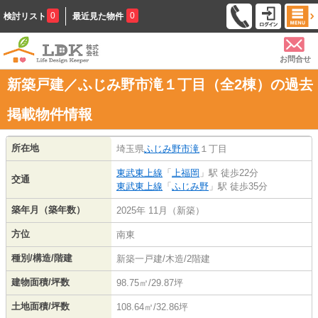
0
0
検討リスト
最近見た物件
お問合せ
新築戸建／ふじみ野市滝１丁目（全2棟）の過去
掲載物件情報
所在地
埼玉県
ふじみ野市
滝
１丁目
東武東上線
「
上福岡
」駅 徒歩22分
交通
東武東上線
「
ふじみ野
」駅 徒歩35分
築年月（築年数）
2025年 11月（新築）
方位
南東
種別/構造/階建
新築一戸建/木造/2階建
建物面積/坪数
98.75㎡/29.87坪
土地面積/坪数
108.64㎡/32.86坪