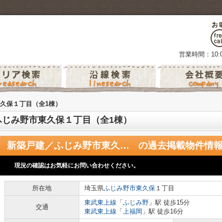
営業時間：10:0
久保１丁目（全1棟）
ふじみ野市東久保１丁目（全1棟）
新築戸建／ふじみ野市東久保１丁目（全1棟）
の過去掲載物件情
現況の確認はお気軽にお問い合わせください。
所在地
埼玉県
ふじみ野市
東久保
１丁目
東武東上線
「
ふじみ野
」駅 徒歩15分
交通
東武東上線
「
上福岡
」駅 徒歩16分