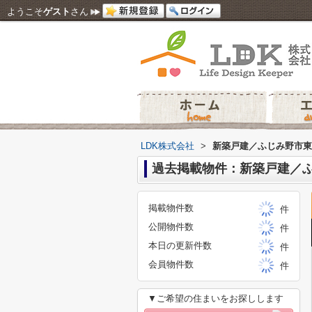
ようこそ
ゲスト
さん
LDK株式会社
>
新築戸建／ふじみ野市東
過去掲載物件：新築戸建／
掲載物件数
件
公開物件数
件
本日の更新件数
件
会員物件数
件
▼ご希望の住まいをお探しします