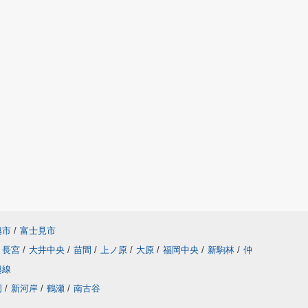
越市
/
富士見市
長宮
/
大井中央
/
苗間
/
上ノ原
/
大原
/
福岡中央
/
新駒林
/
仲
越線
岡
/
新河岸
/
鶴瀬
/
南古谷