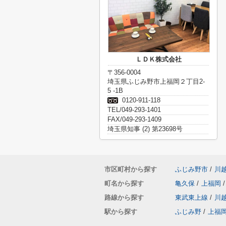
ＬＤＫ株式会社
〒356-0004
埼玉県ふじみ野市上福岡２丁目2-
5 -1B
0120-911-118
TEL/049-293-1401
FAX/049-293-1409
埼玉県知事 (2) 第23698号
市区町村から探す
ふじみ野市
/
川
町名から探す
亀久保
/
上福岡
/
路線から探す
東武東上線
/
川
駅から探す
ふじみ野
/
上福