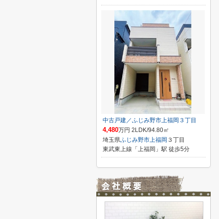
中古戸建／ふじみ野市上福岡３丁目
4,480
万円 2LDK/94.80㎡
埼玉県
ふじみ野市
上福岡
３丁目
東武東上線「上福岡」駅 徒歩5分