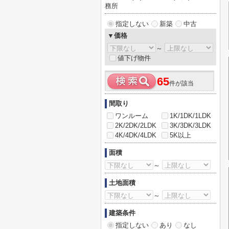
務所
指定しない
新築
中古
▼価格
～
値下げ物件
65
件が該当
間取り
ワンルーム
1K/1DK/1LDK
2K/2DK/2LDK
3K/3DK/3LDK
4K/4DK/4LDK
5K以上
面積
～
土地面積
～
建築条件
指定しない
あり
なし