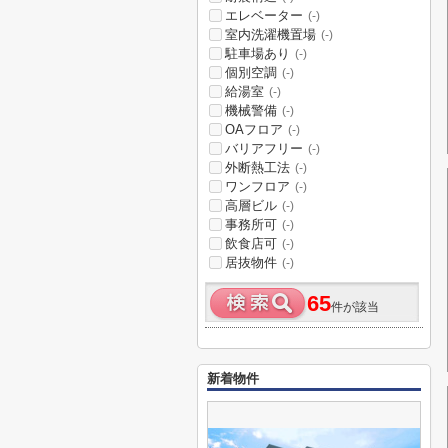
エレベーター
(-)
室内洗濯機置場
(-)
駐車場あり
(-)
個別空調
(-)
給湯室
(-)
機械警備
(-)
OAフロア
(-)
バリアフリー
(-)
外断熱工法
(-)
ワンフロア
(-)
高層ビル
(-)
事務所可
(-)
飲食店可
(-)
居抜物件
(-)
65
件が該当
新着物件