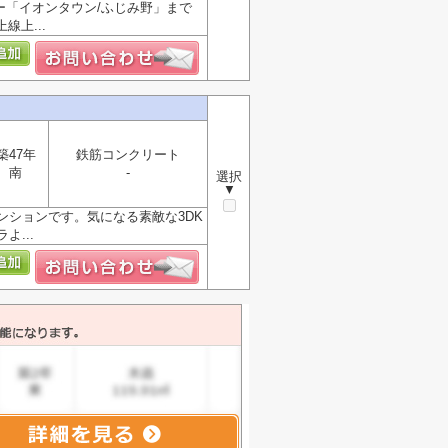
ー「イオンタウン/ふじみ野」まで
線上...
築47年
鉄筋コンクリート
南
-
選択
▼
ションです。気になる素敵な3DK
...