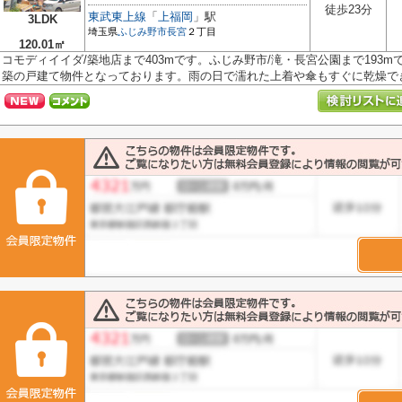
徒歩23分
東武東上線
「
上福岡
」駅
3LDK
埼玉県
ふじみ野市
長宮
２丁目
120.01㎡
コモディイイダ/築地店まで403mです。ふじみ野市/滝・長宮公園まで193
築の戸建て物件となっております。雨の日で濡れた上着や傘もすぐに乾燥できる