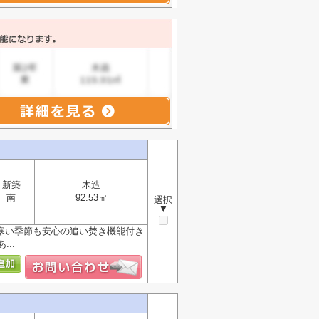
新築
木造
南
92.53㎡
選択
▼
寒い季節も安心の追い焚き機能付き
..