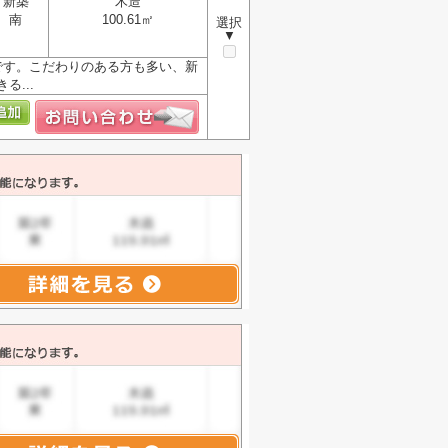
新築
木造
南
100.61㎡
選択
▼
mです。こだわりのある方も多い、新
...