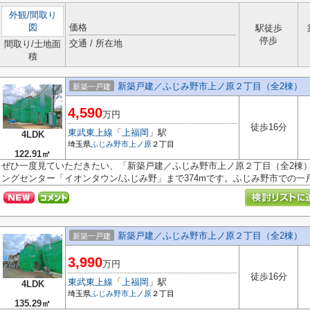
外観
/
間取り
図
価格
駅徒歩
停歩
交通 / 所在地
間取り/土地面
積
新築戸建／ふじみ野市上ノ原２丁目（全2棟）
新築一戸建
4,590
万円
徒歩16分
東武東上線
「
上福岡
」駅
4LDK
埼玉県
ふじみ野市
上ノ原
２丁目
122.91㎡
ぜひ一度見ていただきたい、「新築戸建／ふじみ野市上ノ原２丁目（全2棟
ングセンター「イオンタウン/ふじみ野」まで374mです。ふじみ野市での一戸建
新築戸建／ふじみ野市上ノ原２丁目（全2棟）
新築一戸建
3,990
万円
徒歩16分
東武東上線
「
上福岡
」駅
4LDK
埼玉県
ふじみ野市
上ノ原
２丁目
135.29㎡