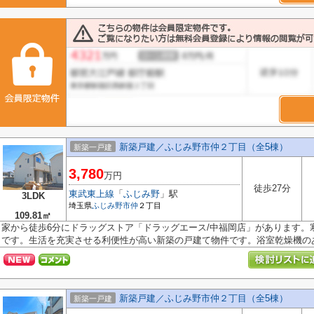
新築戸建／ふじみ野市仲２丁目（全5棟）
新築一戸建
3,780
万円
徒歩27分
東武東上線
「
ふじみ野
」駅
3LDK
埼玉県
ふじみ野市
仲
２丁目
109.81㎡
家から徒歩6分にドラッグストア「ドラッグエース/中福岡店」があります。
です。生活を充実させる利便性が高い新築の戸建て物件です。浴室乾燥機のあ.
新築戸建／ふじみ野市仲２丁目（全5棟）
新築一戸建