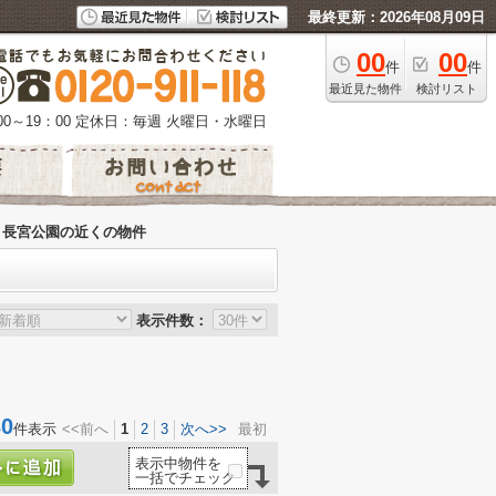
最終更新：2026年08月09日
00
00
件
件
最近見た物件
検討リスト
0～19：00
定休日：毎週 火曜日・水曜日
・長宮公園の近くの物件
表示件数：
0
件表示
<<前へ
1
2
3
次へ>>
最初
表示中物件を
一括でチェック