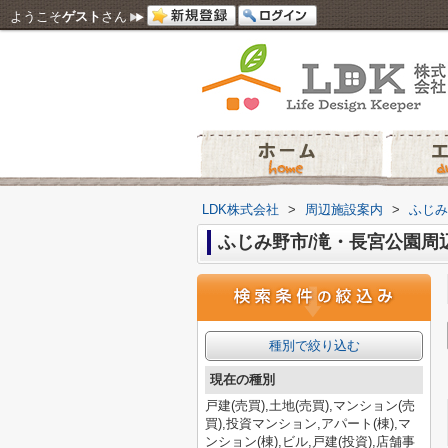
ようこそ
ゲスト
さん
LDK株式会社
>
周辺施設案内
>
ふじみ
ふじみ野市/滝・長宮公園周
種別で絞り込む
現在の種別
戸建(売買),土地(売買),マンション(売
買),投資マンション,アパート(棟),マ
ンション(棟),ビル,戸建(投資),店舗事