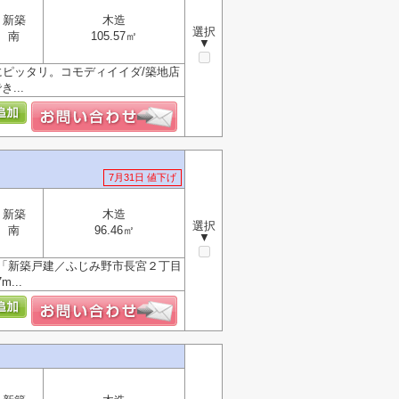
新築
木造
選択
南
105.57㎡
▼
ピッタリ。コモディイイダ/築地店
...
7月31日 値下げ
新築
木造
選択
南
96.46㎡
▼
「新築戸建／ふじみ野市長宮２丁目
...