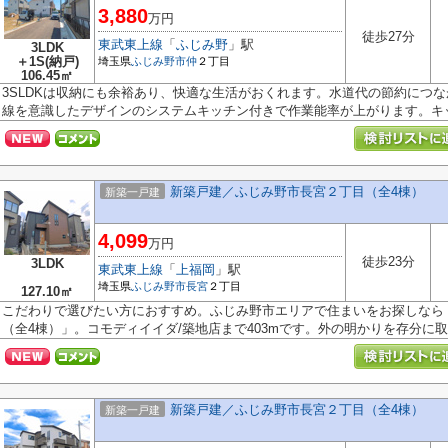
3,880
万円
徒歩27分
東武東上線
「
ふじみ野
」駅
3LDK
＋1S(納戸)
埼玉県
ふじみ野市
仲
２丁目
106.45㎡
3SLDKは収納にも余裕あり、快適な生活がおくれます。水道代の節約につ
線を意識したデザインのシステムキッチン付きで作業能率が上がります。キッチ
新築戸建／ふじみ野市長宮２丁目（全4棟）
新築一戸建
4,099
万円
徒歩23分
3LDK
東武東上線
「
上福岡
」駅
埼玉県
ふじみ野市
長宮
２丁目
127.10㎡
こだわりで選びたい方におすすめ。ふじみ野市エリアで住まいをお探しなら
（全4棟）」。コモディイイダ/築地店まで403mです。外の明かりを存分に取り
新築戸建／ふじみ野市長宮２丁目（全4棟）
新築一戸建