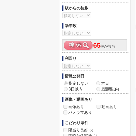
駅からの徒歩
築年数
65
件が該当
利回り
情報公開日
指定しない
本日
3日以内
1週間以内
画像・動画あり
画像あり
動画あり
パノラマあり
こだわり条件
陽当り良好
(-)
閑静な住宅地