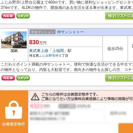
ふじみ野市/上野台公園まで460mです。買い物に便利なショッピングセンタ
374mです。4LDKの物件で、開放感のある生活を送る事が出来ます。東武東上
仲サンシャトー
中古マンション
830
万円
徒歩25分
東武東上線
「
上福岡
」駅
3DK
埼玉県
ふじみ野市
仲
１丁目
-
こだわりポイント満載の仲サンシャトー。便利で快適な生活ができる中古マン
の物件となっており、内覧も大歓迎です。南向きの物件をお探しの方、コチラよ