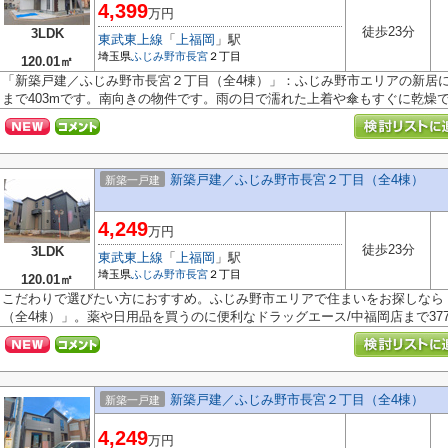
4,399
万円
徒歩23分
3LDK
東武東上線
「
上福岡
」駅
埼玉県
ふじみ野市
長宮
２丁目
120.01㎡
「新築戸建／ふじみ野市長宮２丁目（全4棟）」：ふじみ野市エリアの新居に
まで403mです。南向きの物件です。雨の日で濡れた上着や傘もすぐに乾燥でき
新築戸建／ふじみ野市長宮２丁目（全4棟）
新築一戸建
4,249
万円
徒歩23分
3LDK
東武東上線
「
上福岡
」駅
埼玉県
ふじみ野市
長宮
２丁目
120.01㎡
こだわりで選びたい方におすすめ。ふじみ野市エリアで住まいをお探しなら
（全4棟）」。薬や日用品を買うのに便利なドラッグエース/中福岡店まで377m
新築戸建／ふじみ野市長宮２丁目（全4棟）
新築一戸建
4,249
万円