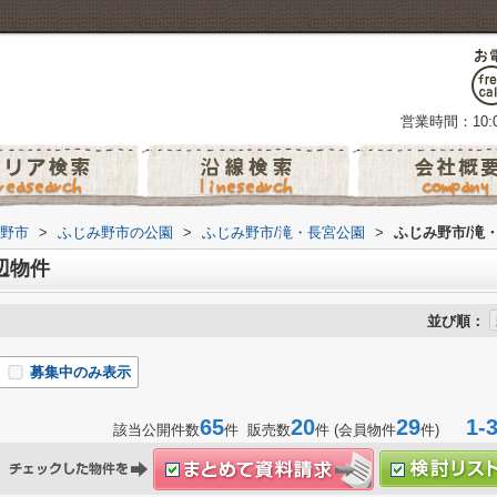
営業時間：10:0
野市
>
ふじみ野市の公園
>
ふじみ野市/滝・長宮公園
>
ふじみ野市/滝
辺物件
並び順：
募集中のみ表示
65
20
29
1-3
該当公開件数
件 販売数
件 (会員物件
件)