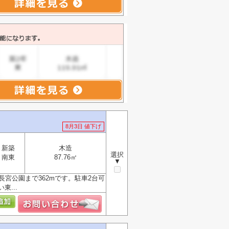
8月3日 値下げ
新築
木造
選択
南東
87.76㎡
▼
長宮公園まで362mです。駐車2台可
...