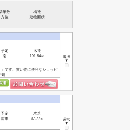
築年数
構造
方位
建物面積
予定
木造
南
101.84㎡
選択
▼
）」です。買い物に便利なショッピ
...
予定
木造
南東
87.77㎡
選択
▼