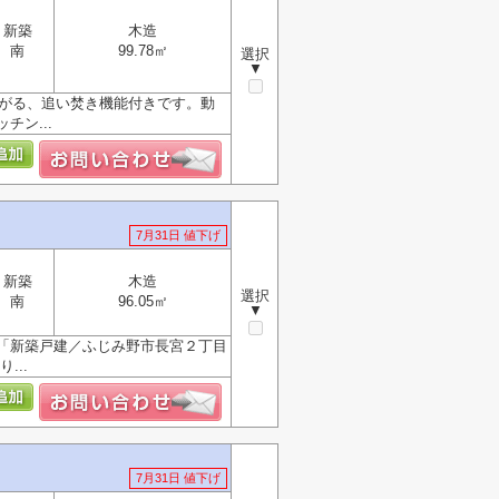
新築
木造
南
99.78㎡
選択
▼
ながる、追い焚き機能付きです。動
ン...
7月31日 値下げ
新築
木造
選択
南
96.05㎡
▼
「新築戸建／ふじみ野市長宮２丁目
...
7月31日 値下げ