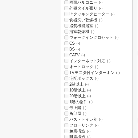
両面バルコニー
(-)
外観タイル張り
(-)
IHクッキングヒーター
(-)
食器洗い乾燥機
(-)
追焚機能浴室
(-)
浴室乾燥機
(-)
ウォークインクロゼット
(-)
CS
(-)
BS
(-)
CATV
(-)
インターネット対応
(-)
オートロック
(-)
TVモニタ付インターホン
(-)
宅配ボックス
(-)
2階以上
(-)
10階以上
(-)
20階以上
(-)
1階の物件
(-)
最上階
(-)
角部屋
(-)
バス・トイレ別
(-)
フローリング
(-)
免震構造
(-)
耐震構造
(-)