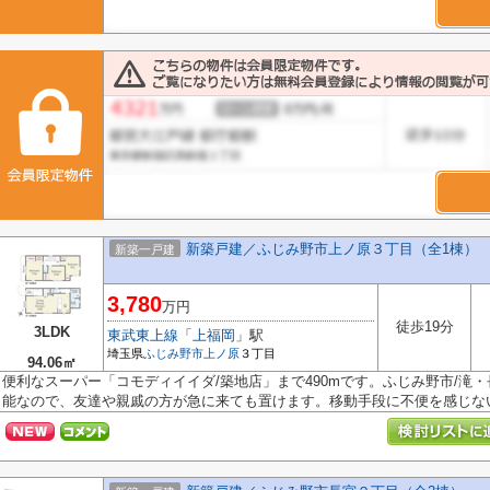
新築戸建／ふじみ野市上ノ原３丁目（全1棟）
新築一戸建
3,780
万円
徒歩19分
3LDK
東武東上線
「
上福岡
」駅
埼玉県
ふじみ野市
上ノ原
３丁目
94.06㎡
便利なスーパー「コモディイイダ/築地店」まで490mです。ふじみ野市/滝・
能なので、友達や親戚の方が急に来ても置けます。移動手段に不便を感じない東