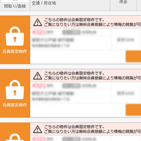
停歩
交通 / 所在地
間取り/面積