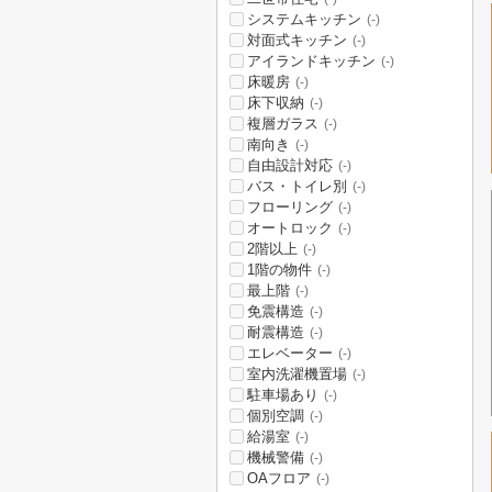
システムキッチン
(-)
対面式キッチン
(-)
アイランドキッチン
(-)
床暖房
(-)
床下収納
(-)
複層ガラス
(-)
南向き
(-)
自由設計対応
(-)
バス・トイレ別
(-)
フローリング
(-)
オートロック
(-)
2階以上
(-)
1階の物件
(-)
最上階
(-)
免震構造
(-)
耐震構造
(-)
エレベーター
(-)
室内洗濯機置場
(-)
駐車場あり
(-)
個別空調
(-)
給湯室
(-)
機械警備
(-)
OAフロア
(-)