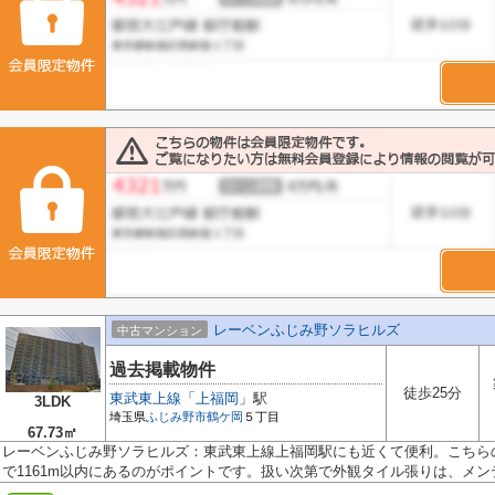
レーベンふじみ野ソラヒルズ
中古マンション
過去掲載物件
徒歩25分
東武東上線
「
上福岡
」駅
3LDK
埼玉県
ふじみ野市
鶴ケ岡
５丁目
67.73㎡
レーベンふじみ野ソラヒルズ：東武東上線上福岡駅にも近くて便利。こちら
で1161m以内にあるのがポイントです。扱い次第で外観タイル張りは、メンテナ