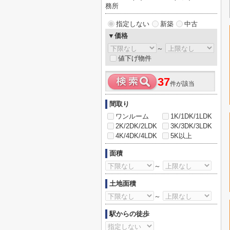
務所
指定しない
新築
中古
▼価格
～
値下げ物件
37
件が該当
間取り
ワンルーム
1K/1DK/1LDK
2K/2DK/2LDK
3K/3DK/3LDK
4K/4DK/4LDK
5K以上
面積
～
土地面積
～
駅からの徒歩