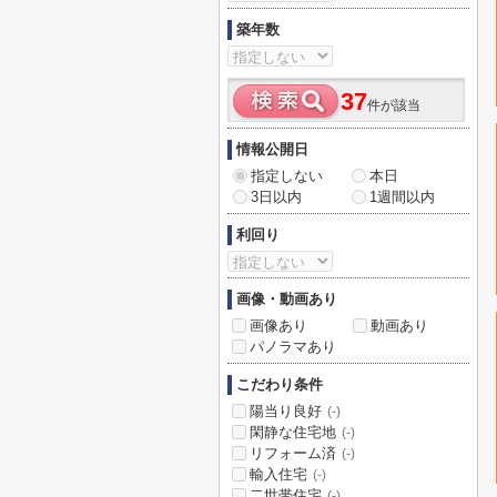
築年数
37
件が該当
情報公開日
指定しない
本日
3日以内
1週間以内
利回り
画像・動画あり
画像あり
動画あり
パノラマあり
こだわり条件
陽当り良好
(-)
閑静な住宅地
(-)
リフォーム済
(-)
輸入住宅
(-)
二世帯住宅
(-)