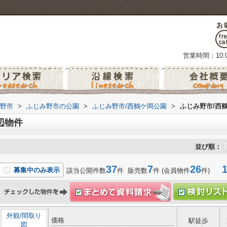
営業時間：10:0
野市
>
ふじみ野市の公園
>
ふじみ野市/西鶴ケ岡公園
>
ふじみ野市/西
辺物件
並び順：
37
7
26
1-
募集中のみ表示
該当公開件数
件 販売数
件 (会員物件
件)
外観
/
間取り
価格
駅徒歩
図