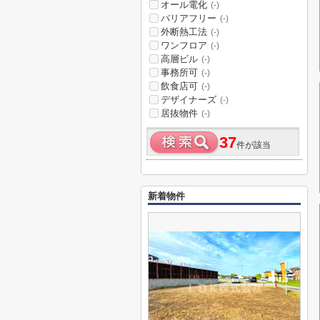
オール電化
(-)
バリアフリー
(-)
外断熱工法
(-)
ワンフロア
(-)
高層ビル
(-)
事務所可
(-)
飲食店可
(-)
デザイナーズ
(-)
居抜物件
(-)
37
件が該当
新着物件