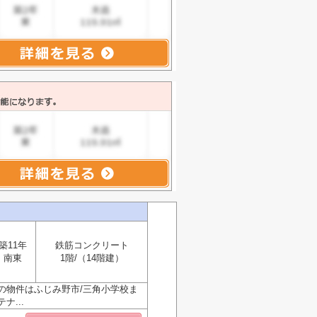
築11年
鉄筋コンクリート
南東
1階/（14階建）
の物件はふじみ野市/三角小学校ま
...