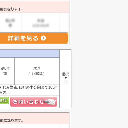
築8年
木造
南
-/（2階建）
選択
▼
じみ野市/ねむの木公園まで163m
...