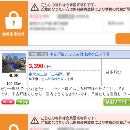
中古戸建／ふじみ野市緑ケ丘２丁目
中古一戸建
3,390
万円
徒歩19分
東武東上線
「
上福岡
」駅
4LDK
埼玉県
ふじみ野市
緑ケ丘
２丁目
104.33㎡
ぜひ一度見ていただきたい、「中古戸建／ふじみ野市緑ケ丘２丁目」です。ふ
です。中古戸建てながら、室内はとてもきれいです。日当たりを重視している方