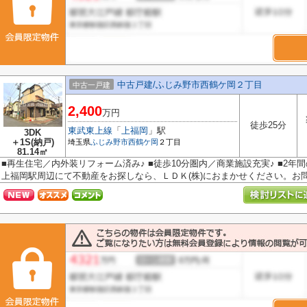
中古戸建/ふじみ野市西鶴ケ岡２丁目
中古一戸建
2,400
万円
徒歩25分
東武東上線
「
上福岡
」駅
3DK
＋1S(納戸)
埼玉県
ふじみ野市
西鶴ケ岡
２丁目
81.14㎡
■再生住宅／内外装リフォーム済み♪ ■徒歩10分圏内／商業施設充実♪ ■2年
上福岡駅周辺にて不動産をお探しなら、ＬＤＫ(株)におまかせください。お問.