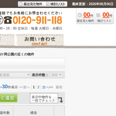
最終更新：2026年08月06日
00
00
件
件
最近見た物件
検討リスト
0～19：00
定休日：毎週 火曜日・水曜日
鶴ケ岡公園の近くの物件
表示件数：
30
件表示
<<前へ
1
2
次へ>>
最初
表示中物件を
一括でチェック
築年数
構造