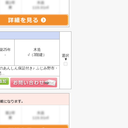
築25年
木造
-
-/（3階建）
選択
▼
間のあんしん保証付き♪ ふじみ野市・
..