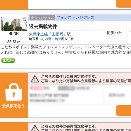
フォレストレジデンス
中古マンション
過去掲載物件
徒歩27分
4LDK
東武東上線
「
上福岡
」駅
埼玉県
ふじみ野市
鶴ケ岡
５丁目
88.51㎡
こだわりポイント満載のフォレストレジデンス。エレベーター付きの物件で
えれば、決して高価ではありません。中古ながらも綺麗な室内と魅力的な住環.