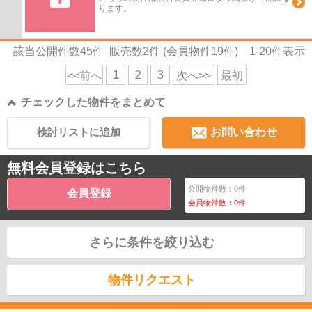
ります。
該当公開件数
45
件 販売数
2
件 (会員物件
19
件)
1-20
件表示
1
2
3
<<前へ
次へ>>
最初
チェックした物件をまとめて
検討リストに追加
お問い合わせ
無料会員登録はこちら
公開物件数：
0
件
会員登録
会員物件数：
0
件
さらに条件を絞り込む
物件リクエスト