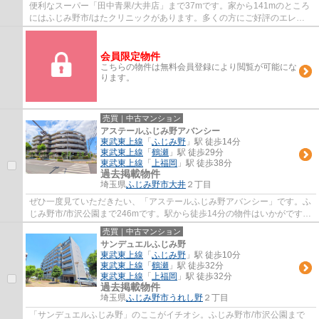
便利なスーパー「田中青果/大井店」まで37mです。家から141mのところ
にはふじみ野市/はたクリニックがあります。多くの方にご好評のエレベ
ーター付き物件はこちらです。多くの方に好評...
会員限定物件
こちらの物件は無料会員登録により閲覧が可能にな
ります。
売買｜中古マンション
アステールふじみ野アバンシー
東武東上線
「
ふじみ野
」駅 徒歩14分
東武東上線
「
鶴瀬
」駅 徒歩29分
東武東上線
「
上福岡
」駅 徒歩38分
過去掲載物件
埼玉県
ふじみ野市
大井
２丁目
ぜひ一度見ていただきたい、「アステールふじみ野アバンシー」です。ふ
じみ野市/市沢公園まで246mです。駅から徒歩14分の物件はいかがです
か。住んでいて心地の良い中古マンションで魅...
売買｜中古マンション
サンデュエルふじみ野
東武東上線
「
ふじみ野
」駅 徒歩10分
東武東上線
「
鶴瀬
」駅 徒歩32分
東武東上線
「
上福岡
」駅 徒歩32分
過去掲載物件
埼玉県
ふじみ野市
うれし野
２丁目
「サンデュエルふじみ野」のここがイチオシ。ふじみ野市/市沢公園まで