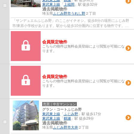
東武東上線
「
上福岡
」駅 徒歩32分
過去掲載物件
埼玉県
ふじみ野市
うれし野
２丁目
「サンデュエルふじみ野」のここがイチオシ。徒歩8分の場所にふじみ野
市/東原小学校があります。駅から徒歩10分圏内に位置する物件です。中
古でありながら、綺麗で機能的な設備のある...
会員限定物件
こちらの物件は無料会員登録により閲覧が可能にな
ります。
会員限定物件
こちらの物件は無料会員登録により閲覧が可能にな
ります。
売買｜中古マンション
グラン・コートふじみ野
東武東上線
「
ふじみ野
」駅 徒歩17分
東武東上線
「
鶴瀬
」駅 徒歩29分
過去掲載物件
埼玉県
ふじみ野市
大井
２丁目