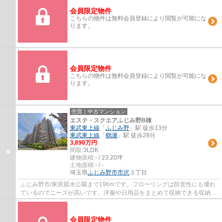
会員限定物件
こちらの物件は無料会員登録により閲覧が可能にな
ります。
会員限定物件
こちらの物件は無料会員登録により閲覧が可能にな
ります。
売買｜中古マンション
エステ・スクエアふじみ野B棟
東武東上線
「
ふじみ野
」駅 徒歩13分
東武東上線
「
鶴瀬
」駅 徒歩28分
3,890万円
間取:
3LDK
建物面積:
- / 23.20坪
土地面積:
- / -
埼玉県
ふじみ野市
市沢
３丁目
ふじみ野市/東原親水公園まで196mです。フローリングは防音性にも優れ
ているのでニーズが高いです。洋服や日用品をまとめて収納できる収納棚
がついた物件です。ニーズの高い設備である...
会員限定物件