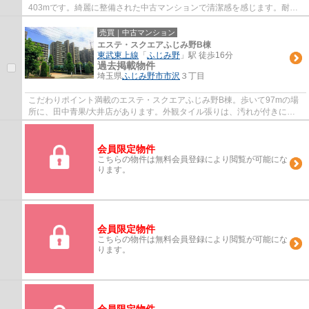
403mです。綺麗に整備された中古マンションで清潔感を感じます。耐水
効果がとても魅力的な外観タイル張りの物件を...
売買｜中古マンション
エステ・スクエアふじみ野B棟
東武東上線
「
ふじみ野
」駅 徒歩16分
過去掲載物件
埼玉県
ふじみ野市
市沢
３丁目
こだわりポイント満載のエステ・スクエアふじみ野B棟。歩いて97mの場
所に、田中青果/大井店があります。外観タイル張りは、汚れが付きにく
いのでいつまでも綺麗です。多くの方にとって...
会員限定物件
こちらの物件は無料会員登録により閲覧が可能にな
ります。
会員限定物件
こちらの物件は無料会員登録により閲覧が可能にな
ります。
会員限定物件