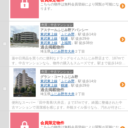
こちらの物件は無料会員登録により閲覧が可能にな
ります。
売買｜中古マンション
アステールふじみ野アバンシー
東武東上線
「
ふじみ野
」駅 徒歩14分
東武東上線
「
鶴瀬
」駅 徒歩29分
東武東上線
「
上福岡
」駅 徒歩38分
過去掲載物件
埼玉県
ふじみ野市
大井
２丁目
薬や日用品を買うのに便利なドラッグセイムス/ふじみ野店まで、187mで
す。中古マンションなら、物件の購入もスムーズです。駅まで徒歩14分の
物件です。外観タイル張りは、手入れを考え...
売買｜中古マンション
グラン・コートふじみ野
東武東上線
「
ふじみ野
」駅 徒歩14分
東武東上線
「
鶴瀬
」駅 徒歩29分
過去掲載物件
埼玉県
ふじみ野市
大井
２丁目
便利なスーパー「田中青果/大井店」まで37mです。綺麗に整備された中
古マンションで清潔感を感じます。外観タイル張りなら、汚れが付きにく
いので安心できます。駅まで徒歩14分の場所...
会員限定物件
こちらの物件は無料会員登録により閲覧が可能にな