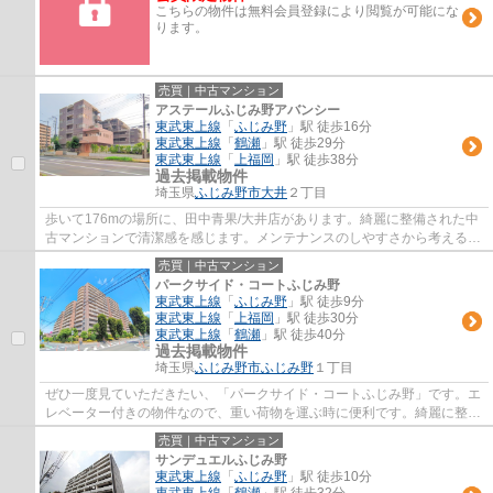
こちらの物件は無料会員登録により閲覧が可能にな
ります。
売買｜中古マンション
アステールふじみ野アバンシー
東武東上線
「
ふじみ野
」駅 徒歩16分
東武東上線
「
鶴瀬
」駅 徒歩29分
東武東上線
「
上福岡
」駅 徒歩38分
過去掲載物件
埼玉県
ふじみ野市
大井
２丁目
歩いて176mの場所に、田中青果/大井店があります。綺麗に整備された中
古マンションで清潔感を感じます。メンテナンスのしやすさから考えると
決して高くない外観タイル張りの物件。ふじ...
売買｜中古マンション
パークサイド・コートふじみ野
東武東上線
「
ふじみ野
」駅 徒歩9分
東武東上線
「
上福岡
」駅 徒歩30分
東武東上線
「
鶴瀬
」駅 徒歩40分
過去掲載物件
埼玉県
ふじみ野市
ふじみ野
１丁目
ぜひ一度見ていただきたい、「パークサイド・コートふじみ野」です。エ
レベーター付きの物件なので、重い荷物を運ぶ時に便利です。綺麗に整備
された中古マンションで清潔感を感じます...
売買｜中古マンション
サンデュエルふじみ野
東武東上線
「
ふじみ野
」駅 徒歩10分
東武東上線
「
鶴瀬
」駅 徒歩32分