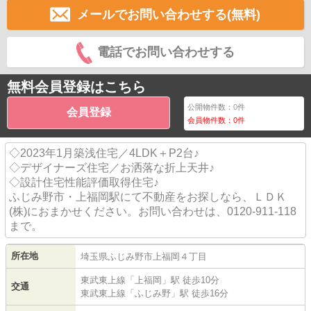
メールでお問い合わせする(無料)
電話でお問い合わせする
無料会員登録はこちら
公開物件数：
0
件
会員登録
会員物件数：
0
件
◇2023年1月築浅住宅／4LDK＋P2台♪
◇デザイナーズ住宅／お洒落な折上天井♪
◇設計住宅性能評価取得住宅♪
ふじみ野市・上福岡駅にて不動産をお探しなら、ＬＤＫ
(株)におまかせください。お問い合わせは、0120-911-118
まで。
所在地
埼玉県
ふじみ野市
上福岡
４丁目
東武東上線
「
上福岡
」駅 徒歩10分
交通
東武東上線
「
ふじみ野
」駅 徒歩16分