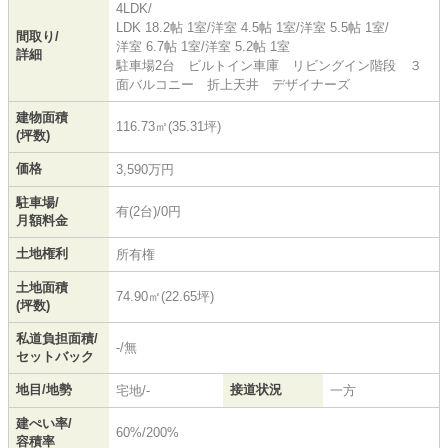
4LDK/
LDK 18.2帖 1室
/
洋室 4.5帖 1室
/
洋室 5.5帖 1室
/
間取り/
洋室 6.7帖 1室
/
洋室 5.2帖 1室
詳細
駐車場2台 ビルトイン車庫 リビングイン階段 ３
面バルコニー 折上天井 デザイナーズ
建物面積
116.73㎡(35.31坪)
(坪数)
価格
3,590万円
駐車場/
有(2台)/0円
月額料金
土地権利
所有権
土地面積
74.90㎡(22.65坪)
(坪数)
私道負担面積/
-/無
セットバック
地目/地勢
接道状況
宅地/-
一方
建ぺい率/
60%/200%
容積率