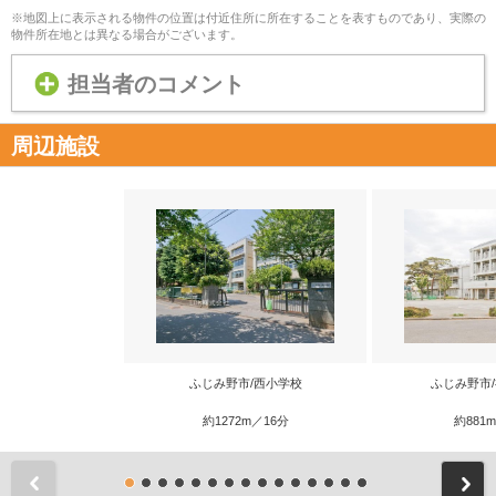
※地図上に表示される物件の位置は付近住所に所在することを表すものであり、実際の
物件所在地とは異なる場合がございます。
担当者のコメント
周辺施設
ふじみ野市/西小学校
ふじみ野市
約1272m／16分
約881
前