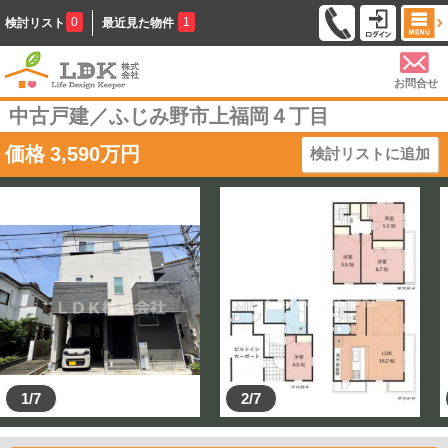
0
1
検討リスト
最近見た物件
お問合せ
中古戸建／ふじみ野市上福岡４丁目
価格
3,590
万円
検討リストに追加
1/7
2/7