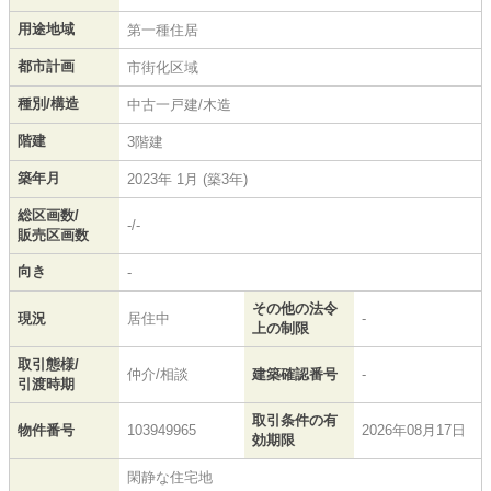
用途地域
第一種住居
都市計画
市街化区域
種別/構造
中古一戸建/木造
階建
3階建
築年月
2023年 1月 (築3年)
総区画数/
-/-
販売区画数
向き
-
その他の法令
現況
居住中
-
上の制限
取引態様/
仲介/相談
建築確認番号
-
引渡時期
取引条件の有
物件番号
103949965
2026年08月17日
効期限
閑静な住宅地