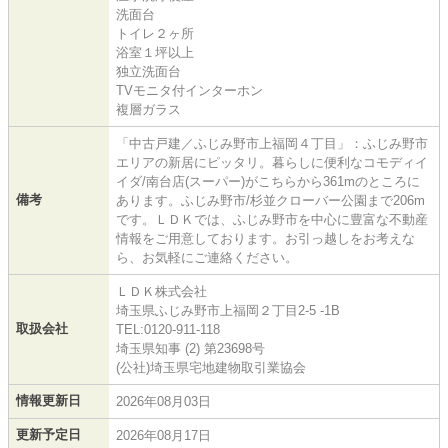
洗面台
トイレ２ヶ所
浴室１坪以上
独立洗面台
TVモニタ付インターホン
複層ガラス
「中古戸建／ふじみ野市上福岡４丁目」：ふじみ野市
エリアの新居にピッタリ。暮らしに便利なコモディイ
イダ/南台店(スーパー)がこちらから361mのところに
備考
あります。ふじみ野市/杉並クローバー公園まで206m
です。ＬＤＫでは、ふじみ野市を中心に豊富な不動産
情報をご用意しております。お引っ越しをお考えな
ら、お気軽にご連絡ください。
ＬＤＫ株式会社
埼玉県ふじみ野市上福岡２丁目2-5 -1B
取扱会社
TEL:0120-911-118
埼玉県知事 (2) 第23698号
(公社)埼玉県宅地建物取引業協会
情報更新日
2026年08月03日
更新予定日
2026年08月17日