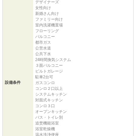
デザイナーズ
女性向け
新婚さん向け
ファミリー向け
室内洗濯機置場
フローリング
バルコニー
都市ガス
公営水道
公共下水
24時間換気システム
３面バルコニー
ビルトガレージ
駐車2台可
設備条件
ガスコンロ
コンロ２口以上
システムキッチン
対面式キッチン
コンロ３口
オープンキッチン
バス・トイレ別
追焚機能浴室
浴室乾燥機
温水洗浄便座