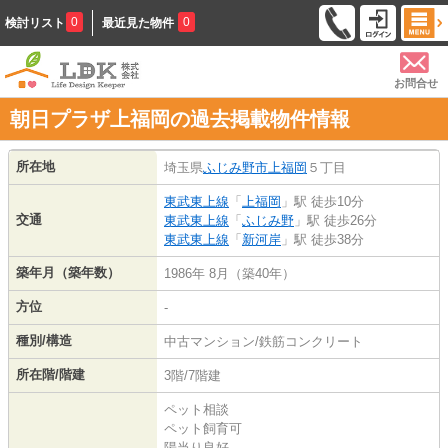
0
0
検討リスト
最近見た物件
お問合せ
朝日プラザ上福岡の過去掲載物件情報
所在地
埼玉県
ふじみ野市
上福岡
５丁目
東武東上線
「
上福岡
」駅 徒歩10分
交通
東武東上線
「
ふじみ野
」駅 徒歩26分
東武東上線
「
新河岸
」駅 徒歩38分
築年月（築年数）
1986年 8月（築40年）
方位
-
種別/構造
中古マンション/鉄筋コンクリート
所在階/階建
3階/7階建
ペット相談
ペット飼育可
陽当り良好