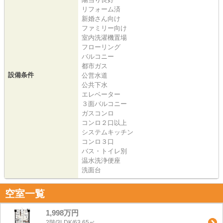
リフォーム済
新婚さん向け
ファミリー向け
室内洗濯機置場
フローリング
バルコニー
都市ガス
設備条件
公営水道
公共下水
エレベーター
３面バルコニー
ガスコンロ
コンロ２口以上
システムキッチン
コンロ３口
バス・トイレ別
温水洗浄便座
洗面台
空室一覧
1,998万円
2階/3LDK/63.65㎡