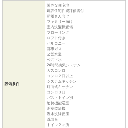
閑静な住宅地
建設住宅性能評価書付
新婚さん向け
ファミリー向け
室内洗濯機置場
フローリング
ロフト付き
バルコニー
都市ガス
公営水道
公共下水
24時間換気システム
ガスコンロ
コンロ２口以上
システムキッチン
設備条件
対面式キッチン
コンロ３口
バス・トイレ別
追焚機能浴室
浴室乾燥機
温水洗浄便座
洗面台
トイレ２ヶ所