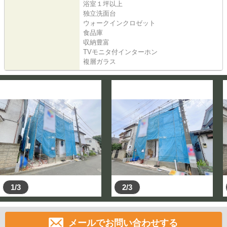
浴室１坪以上
独立洗面台
ウォークインクロゼット
食品庫
収納豊富
TVモニタ付インターホン
複層ガラス
1/3
2/3
メールでお問い合わせする