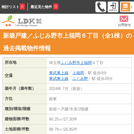
0
0
検討リスト
最近見た物件
お問合せ
新築戸建／ふじみ野市上福岡６丁目（全1棟）の
過去掲載物件情報
所在地
埼玉県
ふじみ野市
上福岡
６丁目
東武東上線
「
上福岡
」駅 徒歩4分
交通
東武東上線
「
ふじみ野
」駅 徒歩26分
築年月（築年数）
2024年 7月（新築）
方位
南東
種別/構造/階建
新築一戸建/木造/2階建
建物面積/坪数
90.25㎡/27.30坪
土地面積/坪数
88.79㎡/26.85坪