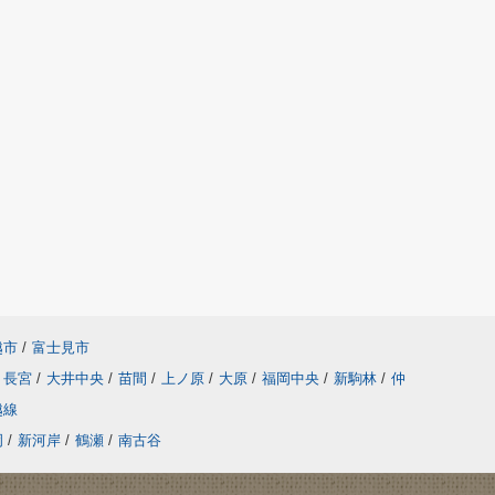
越市
/
富士見市
長宮
/
大井中央
/
苗間
/
上ノ原
/
大原
/
福岡中央
/
新駒林
/
仲
越線
岡
/
新河岸
/
鶴瀬
/
南古谷