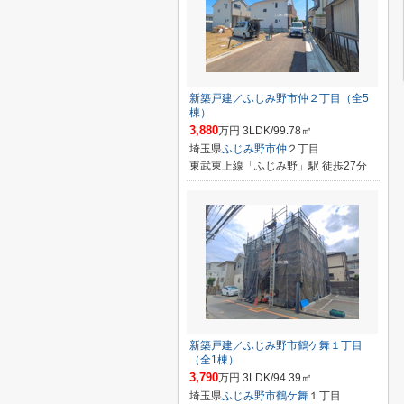
新築戸建／ふじみ野市仲２丁目（全5
棟）
3,880
万円 3LDK/99.78㎡
埼玉県
ふじみ野市
仲
２丁目
東武東上線「ふじみ野」駅 徒歩27分
新築戸建／ふじみ野市鶴ケ舞１丁目
（全1棟）
3,790
万円 3LDK/94.39㎡
埼玉県
ふじみ野市
鶴ケ舞
１丁目