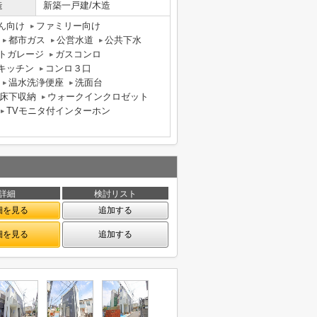
造
新築一戸建/木造
ん向け
ファミリー向け
都市ガス
公営水道
公共下水
トガレージ
ガスコンロ
キッチン
コンロ３口
温水洗浄便座
洗面台
床下収納
ウォークインクロゼット
TVモニタ付インターホン
詳細
検討リスト
細を見る
追加する
細を見る
追加する