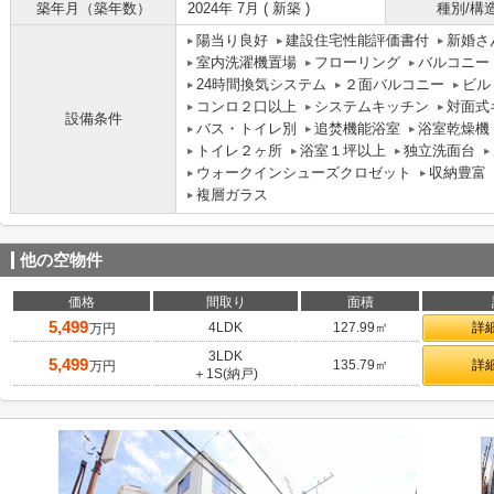
築年月（築年数）
2024年 7月 ( 新築 )
種別/構
陽当り良好
建設住宅性能評価書付
新婚さ
室内洗濯機置場
フローリング
バルコニー
24時間換気システム
２面バルコニー
ビル
コンロ２口以上
システムキッチン
対面式
設備条件
バス・トイレ別
追焚機能浴室
浴室乾燥機
トイレ２ヶ所
浴室１坪以上
独立洗面台
ウォークインシューズクロゼット
収納豊富
複層ガラス
他の空物件
価格
間取り
面積
5,499
4LDK
127.99㎡
詳
万円
3LDK
5,499
135.79㎡
詳
万円
＋1S(納戸)