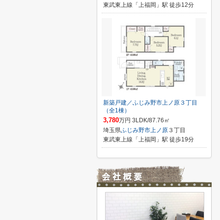
東武東上線「上福岡」駅 徒歩12分
新築戸建／ふじみ野市上ノ原３丁目
（全1棟）
3,780
万円 3LDK/87.76㎡
埼玉県
ふじみ野市
上ノ原
３丁目
東武東上線「上福岡」駅 徒歩19分