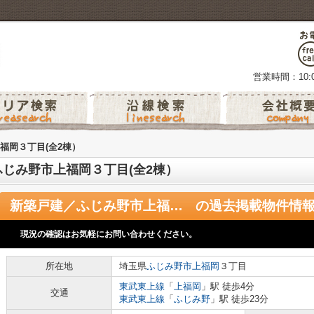
営業時間：10:0
福岡３丁目(全2棟）
じみ野市上福岡３丁目(全2棟）
新築戸建／ふじみ野市上福岡３丁目(全2棟）
の過去掲載物件情
現況の確認はお気軽にお問い合わせください。
所在地
埼玉県
ふじみ野市
上福岡
３丁目
東武東上線
「
上福岡
」駅 徒歩4分
交通
東武東上線
「
ふじみ野
」駅 徒歩23分