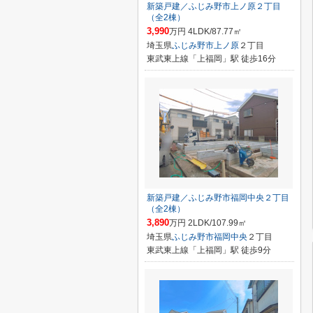
新築戸建／ふじみ野市上ノ原２丁目
（全2棟）
3,990
万円 4LDK/87.77㎡
埼玉県
ふじみ野市
上ノ原
２丁目
東武東上線「上福岡」駅 徒歩16分
新築戸建／ふじみ野市福岡中央２丁目
（全2棟）
3,890
万円 2LDK/107.99㎡
埼玉県
ふじみ野市
福岡中央
２丁目
東武東上線「上福岡」駅 徒歩9分