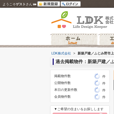
ようこそ
ゲスト
さん
LDK株式会社
>
新築戸建／ふじみ野市上
過去掲載物件：新築戸建／ふ
掲載物件数
件
公開物件数
件
本日の更新件数
件
会員物件数
件
▼ご希望の住まいをお探しします