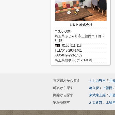
ＬＤＫ株式会社
〒356-0004
埼玉県ふじみ野市上福岡２丁目2-
5 -1B
0120-911-118
TEL/049-293-1401
FAX/049-293-1409
埼玉県知事 (2) 第23698号
市区町村から探す
ふじみ野市
/
川
町名から探す
亀久保
/
上福岡
/
路線から探す
東武東上線
/
川
駅から探す
ふじみ野
/
上福