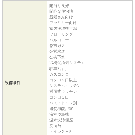
陽当り良好
閑静な住宅地
新婚さん向け
ファミリー向け
室内洗濯機置場
フローリング
バルコニー
都市ガス
公営水道
公共下水
24時間換気システム
駐車2台可
ガスコンロ
コンロ２口以上
設備条件
システムキッチン
対面式キッチン
コンロ３口
バス・トイレ別
追焚機能浴室
浴室乾燥機
温水洗浄便座
洗面台
トイレ２ヶ所