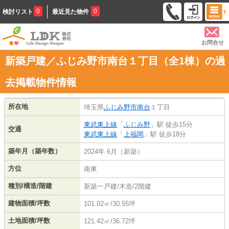
0
0
検討リスト
最近見た物件
お問合せ
新築戸建／ふじみ野市南台１丁目（全1棟）の過
去掲載物件情報
所在地
埼玉県
ふじみ野市
南台
１丁目
東武東上線
「
ふじみ野
」駅 徒歩15分
交通
東武東上線
「
上福岡
」駅 徒歩18分
築年月（築年数）
2024年 6月（新築）
方位
南東
種別/構造/階建
新築一戸建/木造/2階建
建物面積/坪数
101.02㎡/30.55坪
土地面積/坪数
121.42㎡/36.72坪