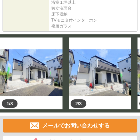
浴室１坪以上
独立洗面台
床下収納
TVモニタ付インターホン
複層ガラス
1/3
2/3
メールでお問い合わせする