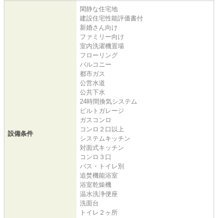
閑静な住宅地
建設住宅性能評価書付
新婚さん向け
ファミリー向け
室内洗濯機置場
フローリング
バルコニー
都市ガス
公営水道
公共下水
24時間換気システム
ビルトガレージ
ガスコンロ
コンロ２口以上
設備条件
システムキッチン
対面式キッチン
コンロ３口
バス・トイレ別
追焚機能浴室
浴室乾燥機
温水洗浄便座
洗面台
トイレ２ヶ所