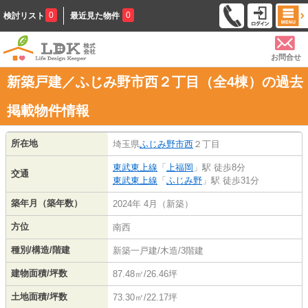
0
0
検討リスト
最近見た物件
お問合せ
新築戸建／ふじみ野市西２丁目（全4棟）の過去
掲載物件情報
所在地
埼玉県
ふじみ野市
西
２丁目
東武東上線
「
上福岡
」駅 徒歩8分
交通
東武東上線
「
ふじみ野
」駅 徒歩31分
築年月（築年数）
2024年 4月（新築）
方位
南西
種別/構造/階建
新築一戸建/木造/3階建
建物面積/坪数
87.48㎡/26.46坪
土地面積/坪数
73.30㎡/22.17坪