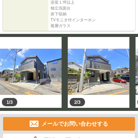
浴室１坪以上
独立洗面台
床下収納
TVモニタ付インターホン
複層ガラス
1/3
2/3
メールでお問い合わせする