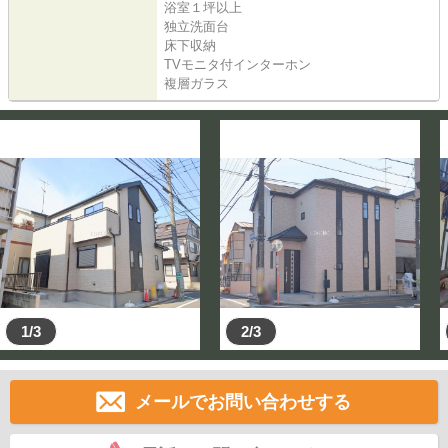
浴室１坪以上
独立洗面台
床下収納
TVモニタ付インターホン
複層ガラス
1/3
2/3
メールでお問い合わせする