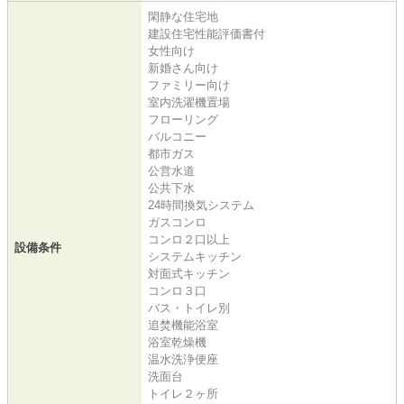
閑静な住宅地
建設住宅性能評価書付
女性向け
新婚さん向け
ファミリー向け
室内洗濯機置場
フローリング
バルコニー
都市ガス
公営水道
公共下水
24時間換気システム
ガスコンロ
コンロ２口以上
設備条件
システムキッチン
対面式キッチン
コンロ３口
バス・トイレ別
追焚機能浴室
浴室乾燥機
温水洗浄便座
洗面台
トイレ２ヶ所