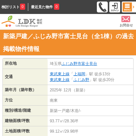
0
0
検討リスト
最近見た物件
お問合せ
新築戸建／ふじみ野市富士見台（全1棟）の過去
掲載物件情報
所在地
埼玉県
ふじみ野市
富士見台
東武東上線
「
上福岡
」駅 徒歩13分
交通
東武東上線
「
ふじみ野
」駅 徒歩20分
築年月（築年数）
2025年 12月（新築）
方位
南東
種別/構造/階建
新築一戸建/木造/-
建物面積/坪数
93.77㎡/28.36坪
土地面積/坪数
99.12㎡/29.98坪